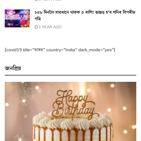
১৩৮ দিনলৈ সাৱধানে থাকক ৩ ৰাশি! অশুভ হ’ব শনিৰ বিপৰীত
গতি
1 YEAR AGO
[covid19 title=”ভাৰত” country=”India” dark_mode=”yes”]
জনপ্ৰিয়