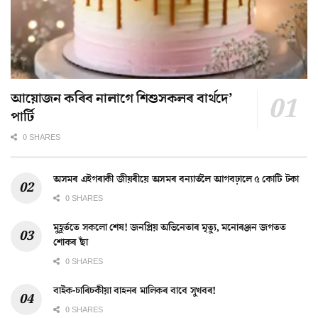
আয়োজন কৰিব নালাগে শিশুসকলৰ বাৰ্থদে’
পাৰ্টি
0 SHARES
অসমৰ এইগৰাকী জীয়ৰীয়ে অসমৰ বন্যাৰ্তলৈ আগবঢ়ালে ৫ কোটি টকা
0 SHARES
মুহূৰ্ততে সকলো শেষ! জনপ্ৰিয় অভিনেতাৰ মৃত্যু, মনোৰঞ্জন জগতত
শোকৰ ছাঁ
0 SHARES
বাইক-চাৰিচকীয়া বাহনৰ মালিকৰ বাবে সুখবৰ!
0 SHARES