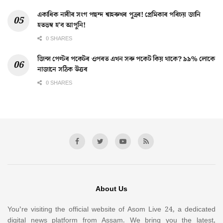
একাধিক নাৰীৰ সংগ পছন্দ শ্বাহৰুখৰ পুত্ৰৰ! প্ৰেমিকাৰ পৰিচয় জানি
হতভম্ব হ’ব আপুনি!
0 SHARES
জিন্স পেণ্টৰ পকেটৰ ওপৰত এখন সৰু পকেট কিয় থাকে? ৯৯% লোকে
নাজানে সঠিক উত্তৰ
0 SHARES
About Us
You’re visiting the official website of Asom Live 24, a dedicated
digital news platform from Assam. We bring you the latest,