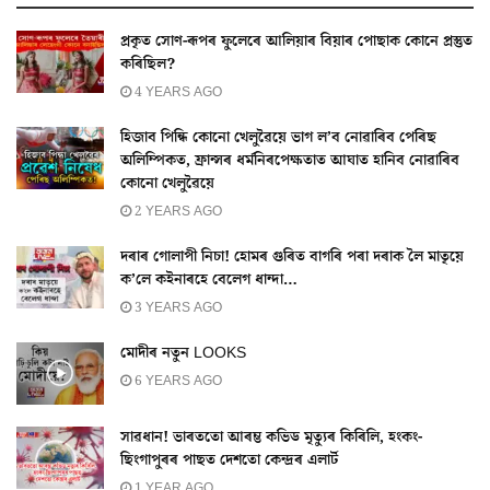
প্ৰকৃত সোণ-ৰূপৰ ফুলেৰে আলিয়াৰ বিয়াৰ পোছাক কোনে প্ৰস্তুত
কৰিছিল?
4 YEARS AGO
হিজাব পিন্ধি কোনো খেলুৱৈয়ে ভাগ ল’ব নোৱাৰিব পেৰিছ
অলিম্পিকত, ফ্ৰান্সৰ ধৰ্মনিৰপেক্ষতাত আঘাত হানিব নোৱাৰিব
কোনো খেলুৱৈয়ে
2 YEARS AGO
দৰাৰ গোলাপী নিচা! হোমৰ গুৰিত বাগৰি পৰা দৰাক লৈ মাতৃয়ে
ক’লে কইনাৰহে বেলেগ ধান্দা…
3 YEARS AGO
মোদীৰ নতুন LOOKS
6 YEARS AGO
সাৱধান! ভাৰততো আৰম্ভ কভিড মৃত্যুৰ কিৰিলি, হংকং-
ছিংগাপুৰৰ পাছত দেশতো কেন্দ্ৰৰ এলাৰ্ট
1 YEAR AGO