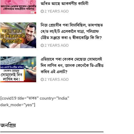
আঁৰত আছে আকৰ্ষণীয় কাহিনী
2 YEARS AGO
নিজ প্ৰেয়সীৰ পৰা বিচাৰিছিল, তাৰপাছত
ৰে/ড লা/ই/ট এলেকালৈ যাত্ৰা, পলিগ্ৰাফ
টেষ্টত সঞ্জয়ে কৰা ৫ স্বীকাৰোক্তি কি কি?
2 YEARS AGO
এতিয়াৰে পৰা বেংকৰ মেছেজ সোমালেই
দিব লাগিব ধন, জানক কেনেকৈ ডি-এক্টিভ
কৰিব এই এলাৰ্ট?
2 YEARS AGO
[covid19 title=”ভাৰত” country=”India”
dark_mode=”yes”]
জনপ্ৰিয়