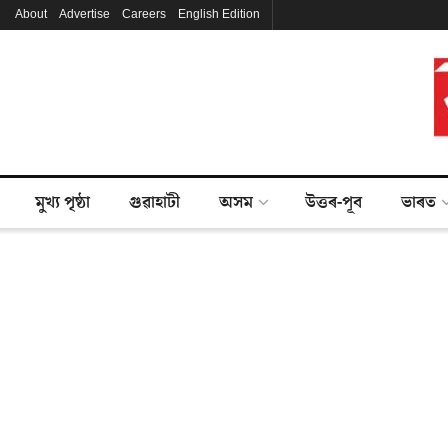
About
Advertise
Careers
English Edition
মুখ্য পৃষ্ঠা
গুৱাহাটী
অসম
উত্তৰ-পূব
ভাৰত