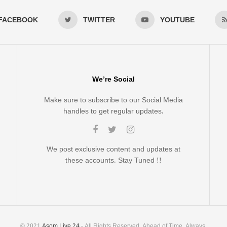
FACEBOOK
TWITTER
YOUTUBE
We’re Social
Make sure to subscribe to our Social Media
handles to get regular updates.
We post exclusive content and updates at
these accounts. Stay Tuned !!
© 2021
Asom Live 24
- All Rights Reserved. Ahead of Time, Always.