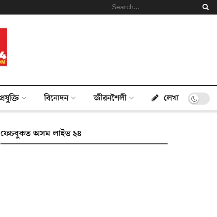
প্ৰযুক্তি
বিনোদন
জীৱনশৈলী
লেখা
ফেচবুকত অসম লাইভ ২৪