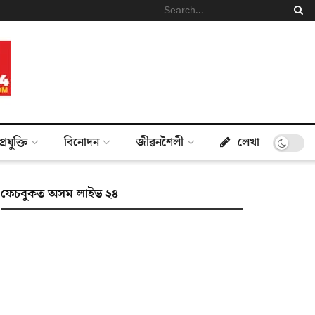
প্ৰযুক্তি
বিনোদন
জীৱনশৈলী
লেখা
ফেচবুকত অসম লাইভ ২৪