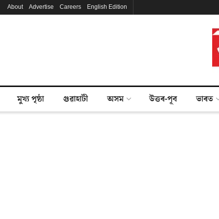
About
Advertise
Careers
English Edition
মুখ্য পৃষ্ঠা
গুৱাহাটী
অসম
উত্তৰ-পূব
ভাৰত