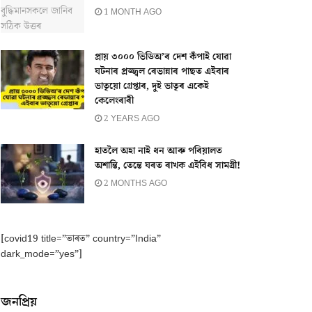
1 MONTH AGO
প্ৰায় ৩০০০ ভিডিঅ’ৰ দেশ কঁপাই যোৱা
ঘটনাৰ প্ৰজ্জ্বল ৰেভান্নাৰ পাছত এইবাৰ
ভাতৃয়ো গ্ৰেপ্তাৰ, দুই ভাতৃৰ একেই
কেলেংৰাৰী
2 YEARS AGO
হাতলৈ অহা নাই ধন আৰু পৰিয়ালত
অশান্তি, তেন্তে ঘৰত ৰাখক এইবিধ সামগ্ৰী!
2 MONTHS AGO
[covid19 title=”ভাৰত” country=”India”
dark_mode=”yes”]
জনপ্ৰিয়