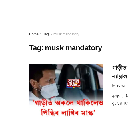
Home
Tag
musk mandatory
Tag:
musk mandatory
গাড়ীত
ন্যায়া
by
editor
অসম লাইভ 
বৃহৎ ঘোষ