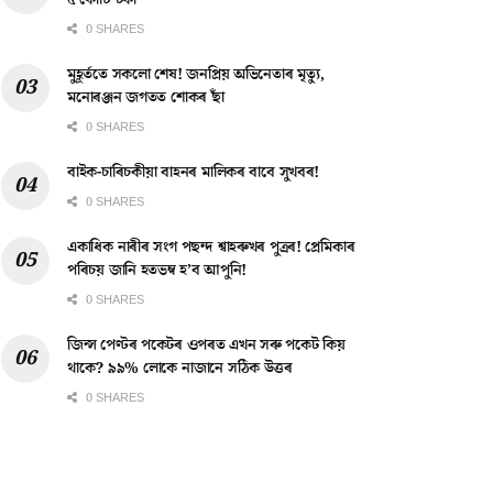
৫ কোটি টকা
0 SHARES
মুহূৰ্ততে সকলো শেষ! জনপ্ৰিয় অভিনেতাৰ মৃত্যু,
মনোৰঞ্জন জগতত শোকৰ ছাঁ
0 SHARES
বাইক-চাৰিচকীয়া বাহনৰ মালিকৰ বাবে সুখবৰ!
0 SHARES
একাধিক নাৰীৰ সংগ পছন্দ শ্বাহৰুখৰ পুত্ৰৰ! প্ৰেমিকাৰ
পৰিচয় জানি হতভম্ব হ’ব আপুনি!
0 SHARES
জিন্স পেণ্টৰ পকেটৰ ওপৰত এখন সৰু পকেট কিয়
থাকে? ৯৯% লোকে নাজানে সঠিক উত্তৰ
0 SHARES