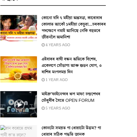
কোনো যদি ৭ মহীয়া অন্তসত্বা, কাৰোবাৰ
কোলাত আকৌ ১মহীয়া কেচুৱা…চৰকাৰৰ
পদক্ষেপে নমাই আনিছে নেকি বহুতৰে
জীৱনলৈ অমানিশা
4 YEARS AGO
এইবাৰৰ ৰাখী বন্ধন অতিকে বিশেষ,
একেলগে সৌভাগ্য আৰু শুভন যোগ, ৩
ৰাশিৰ মংগলময় দিন
1 YEAR AGO
মাইক্ৰ’ফাইনেন্সৰ ঋণ মাফ! চন্দ্ৰশেখৰ
চৌধুৰীৰ সৈতে OPEN FORUM
5 YEARS AGO
কোনটো সময়ত গা ধোৱাটো উত্তম? গা
ধোৱাৰ সঠিক পদ্ধতি জানক