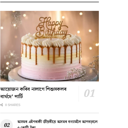
আয়োজন কৰিব নালাগে শিশুসকলৰ
বাৰ্থদে’ পাৰ্টি
0 SHARES
অসমৰ এইগৰাকী জীয়ৰীয়ে অসমৰ বন্যাৰ্তলৈ আগবঢ়ালে