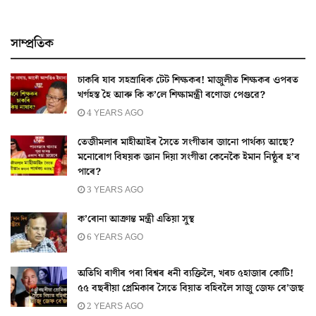
সাম্প্ৰতিক
চাকৰি যাব সহস্ৰাধিক টেট শিক্ষকৰ! মাজুলীত শিক্ষকৰ ওপৰত
খৰ্গহস্ত হৈ আৰু কি ক’লে শিক্ষামন্ত্ৰী ৰণোজ পেগুৱে?
4 YEARS AGO
তেজীমলাৰ মাহীআইৰ সৈতে সংগীতাৰ জানো পাৰ্থক্য আছে?
মনোৰোগ বিষয়ক জ্ঞান দিয়া সংগীতা কেনেকৈ ইমান নিষ্ঠুৰ হ’ব
পাৰে?
3 YEARS AGO
ক’ৰোনা আক্ৰান্ত মন্ত্ৰী এতিয়া সুস্থ
6 YEARS AGO
অতিথি ৰাণীৰ পৰা বিশ্বৰ ধনী ব্যক্তিলৈ, খৰচ ৫হাজাৰ কোটি!
৫৫ বছৰীয়া প্ৰেমিকাৰ সৈতে বিয়াত বহিবলৈ সাজু জেফ বে’জছ
2 YEARS AGO