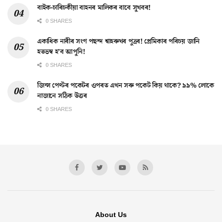
বাইক-চাৰিচকীয়া বাহনৰ মালিকৰ বাবে সুখবৰ!
0 SHARES
একাধিক নাৰীৰ সংগ পছন্দ শ্বাহৰুখৰ পুত্ৰৰ! প্ৰেমিকাৰ পৰিচয় জানি
হতভম্ব হ’ব আপুনি!
0 SHARES
জিন্স পেণ্টৰ পকেটৰ ওপৰত এখন সৰু পকেট কিয় থাকে? ৯৯% লোকে
নাজানে সঠিক উত্তৰ
0 SHARES
About Us