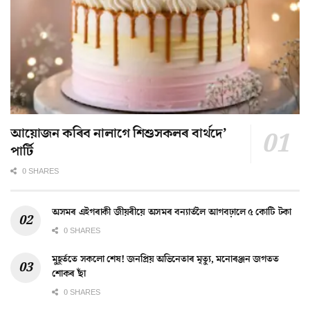
আয়োজন কৰিব নালাগে শিশুসকলৰ বাৰ্থদে’
পাৰ্টি
0 SHARES
অসমৰ এইগৰাকী জীয়ৰীয়ে অসমৰ বন্যাৰ্তলৈ আগবঢ়ালে ৫ কোটি টকা
0 SHARES
মুহূৰ্ততে সকলো শেষ! জনপ্ৰিয় অভিনেতাৰ মৃত্যু, মনোৰঞ্জন জগতত
শোকৰ ছাঁ
0 SHARES