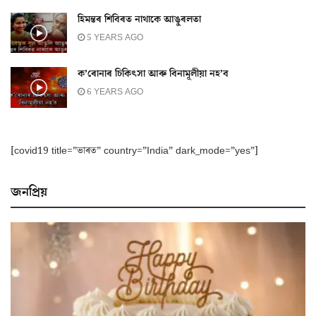
হিমন্তৰ শিবিৰত নাথাকে আঙুৰলতা
5 YEARS AGO
ক’ৰোনাৰ চিকিৎসা আৰু বিনামূলীয়া নহ’ব
6 YEARS AGO
[covid19 title=”ভাৰত” country=”India” dark_mode=”yes”]
জনপ্ৰিয়