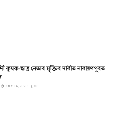
্দী কৃষক-ছাত্ৰ নেতাৰ মুক্তিৰ দাবীত নাৰায়ণপুৰত
দ
JULY 14, 2020
0