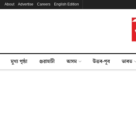
About
Advertise
Careers
English Edition
মুখ্য পৃষ্ঠা
গুৱাহাটী
অসম
উত্তৰ-পূব
ভাৰত