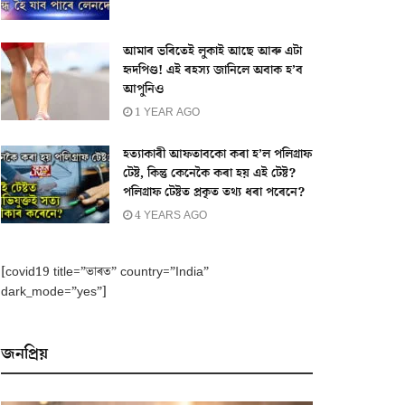
আমাৰ ভৰিতেই লুকাই আছে আৰু এটা
হৃদপিণ্ড! এই ৰহস্য জানিলে অবাক হ’ব
আপুনিও
1 YEAR AGO
হত্যাকাৰী আফতাবকো কৰা হ’ল পলিগ্ৰাফ
টেষ্ট, কিন্তু কেনেকৈ কৰা হয় এই টেষ্ট?
পলিগ্ৰাফ টেষ্টত প্ৰকৃত তথ্য ধৰা পৰেনে?
4 YEARS AGO
[covid19 title=”ভাৰত” country=”India”
dark_mode=”yes”]
জনপ্ৰিয়