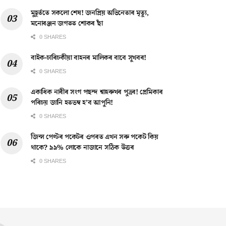
মুহূৰ্ততে সকলো শেষ! জনপ্ৰিয় অভিনেতাৰ মৃত্যু,
মনোৰঞ্জন জগতত শোকৰ ছাঁ
0 SHARES
বাইক-চাৰিচকীয়া বাহনৰ মালিকৰ বাবে সুখবৰ!
0 SHARES
একাধিক নাৰীৰ সংগ পছন্দ শ্বাহৰুখৰ পুত্ৰৰ! প্ৰেমিকাৰ
পৰিচয় জানি হতভম্ব হ’ব আপুনি!
0 SHARES
জিন্স পেণ্টৰ পকেটৰ ওপৰত এখন সৰু পকেট কিয়
থাকে? ৯৯% লোকে নাজানে সঠিক উত্তৰ
0 SHARES