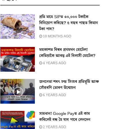
প্ৰতি মাহে SIPত ৩০,০০০ টকাকৈ
বিনিয়োগ কৰিছে? ৫ বছৰ পাছত কিমান
টকা পাব?
10 MONTHS AGO
মহাকাশত বিশ্বৰ প্ৰথমখন হোটেল!
কেতিয়াকৈ আৰম্ভ এই বিলাসী হোটেল?
4 YEARS AGO
জননেতা শৰৎ চন্দ্ৰ সিংহৰ প্ৰতিমূৰ্তি আৰু
সোঁৱৰণি তোৰণ উন্মোচন
6 YEARS AGO
সাৱধান! Google Payত এই কাম
কৰিলেই বন্ধ হৈ যাব পাৰে লেনদেন
2 YEARS AGO