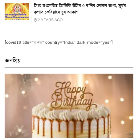
সিংহ সংক্ৰান্তিত জিলিকি উঠিব ৫ ৰাশিৰ লোকৰ ভাগ্য, সূৰ্যৰ
কৃপাত কেৰিয়াৰে চুব আকাশ
2 YEARS AGO
[covid19 title=”ভাৰত” country=”India” dark_mode=”yes”]
জনপ্ৰিয়