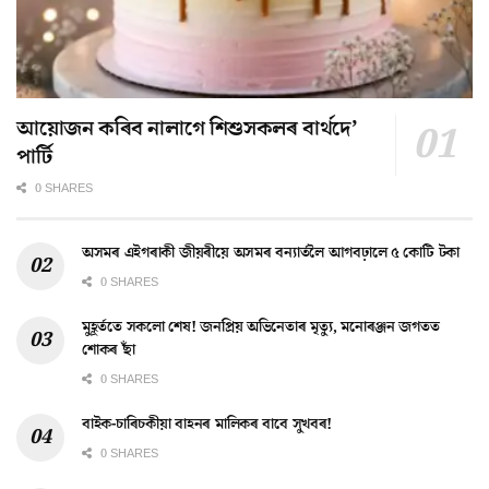
আয়োজন কৰিব নালাগে শিশুসকলৰ বাৰ্থদে’
পাৰ্টি
0 SHARES
অসমৰ এইগৰাকী জীয়ৰীয়ে অসমৰ বন্যাৰ্তলৈ আগবঢ়ালে ৫ কোটি টকা
0 SHARES
মুহূৰ্ততে সকলো শেষ! জনপ্ৰিয় অভিনেতাৰ মৃত্যু, মনোৰঞ্জন জগতত
শোকৰ ছাঁ
0 SHARES
বাইক-চাৰিচকীয়া বাহনৰ মালিকৰ বাবে সুখবৰ!
0 SHARES