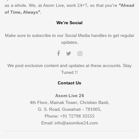
as a whole. We, at Asom Live, work 24×7, so that you’re
“Ahead
of Time, Always”
.
We’re Social
Make sure to subscribe to our Social Media handles to get regular
updates.
We post exclusive content and updates at these accounts. Stay
Tuned !!
Contact Us
Asom Live 24
4th Floor, Mainak Tower, Christian Basti,
G. S. Road, Guwahati – 781005,
Phone: +91 72798 35555
Email: info@asomlive24.com