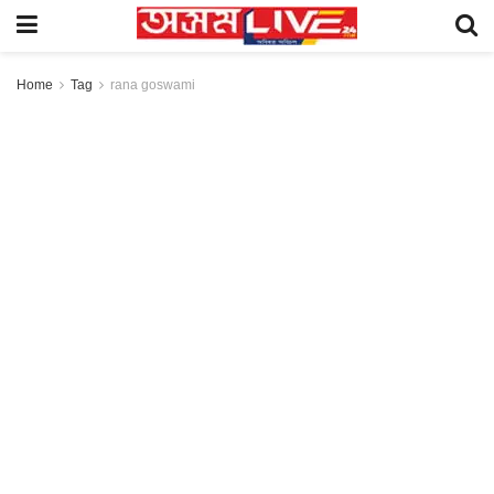
Home
Tag
rana goswami