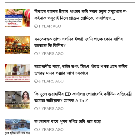
বিবাহৰ বাহনৰ টায়াৰ পাংচাৰ কৰি দৰাৰ চকুৰ সন্মুখেৰে ন-
কইনাক পলুৱাই নিলে প্ৰাক্তন প্ৰেমিকে, তাৰপিছত…
1 YEAR AGO
ধনতেৰছত ভাগ্য সলনিৰ ইচ্ছা! জানি থওক কোন ৰাশিৰ
জাতকে কি কিনিব?
2 YEARS AGO
ৰাজধানীত নহয়, শ্বহীদ ভগৎ সিঙৰ গাঁৱত শপত গ্ৰহণ কৰিব
ভগৱন্ত মানৰ পঞ্জাৱ আপ চৰকাৰে
4 YEARS AGO
কি ভুলে গুৱাহাটীৰ ED কাৰ্যালয় পোৱালেহি বলীউড অভিনেত্ৰী
তামান্না ভাটিয়াক? জানক A To Z
2 YEARS AGO
ক’ৰোনাৰ বাবে পুনৰ স্থগিত চাৰি ধাম যাত্ৰা
5 YEARS AGO