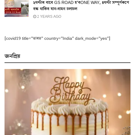
২ঘণ্টাৰ বাবে GS ROAD হ’বONE WAY, ৪ঘণ্টা সম্পূৰ্ণৰূপে
বন্ধ থাকিব যান-বাহন চলাচল
2 YEARS AGO
[covid19 title=”ভাৰত” country=”India” dark_mode=”yes”]
জনপ্ৰিয়