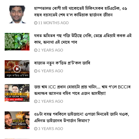
হাস্পতালত ৰোগী চাই থাকোতেই চিকিৎসকৰ হাৰ্টএটেক, ৩৯
বছৰ বয়সতেই শেষ হ’ল কাৰ্ডিয়াক ছাৰ্জনৰ জীৱন
11 MONTHS AGO
ঘৰত আঁহতৰ গছ গজি উঠিছে নেকি, তেন্তে এতিয়াই কৰক এই
কাম, অন্যথা এই দোষে পাব
2 YEARS AGO
ৰাজ্যত নতুন ক’ভিড প্ৰ’ট’কল জাৰি
6 YEARS AGO
জয় শ্বাহ ICC প্রধান হোৱাটো প্ৰায় খাটাং… শ্বাহ গ’লে BCCIৰ
অধ্যক্ষৰ আসনত বহিব পাৰে এজন অসমীয়া!
2 YEARS AGO
৫৮টা বসন্ত গৰকিলে ভাইজানে! ওপজা দিনতেই জানি থওক,
এদিনত ভাইজানৰ উপাৰ্জন কিমান?
3 YEARS AGO