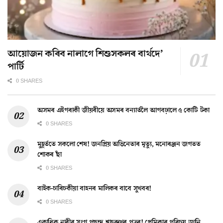
আয়োজন কৰিব নালাগে শিশুসকলৰ বাৰ্থদে’
পাৰ্টি
0 SHARES
অসমৰ এইগৰাকী জীয়ৰীয়ে অসমৰ বন্যাৰ্তলৈ আগবঢ়ালে ৫ কোটি টকা
0 SHARES
মুহূৰ্ততে সকলো শেষ! জনপ্ৰিয় অভিনেতাৰ মৃত্যু, মনোৰঞ্জন জগতত
শোকৰ ছাঁ
0 SHARES
বাইক-চাৰিচকীয়া বাহনৰ মালিকৰ বাবে সুখবৰ!
0 SHARES
একাধিক নাৰীৰ সংগ পছন্দ শ্বাহৰুখৰ পুত্ৰৰ! প্ৰেমিকাৰ পৰিচয় জানি