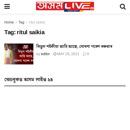
Home
Tag
ritul saikia
Tag:
ritul saikia
ৰিতুল শইকীয়া আহি আছে, ঘোষণা পৰেশ বৰুৱাৰ
by
editor
MAY 20, 2021
0
ফেচবুকত অসম লাইভ ২৪