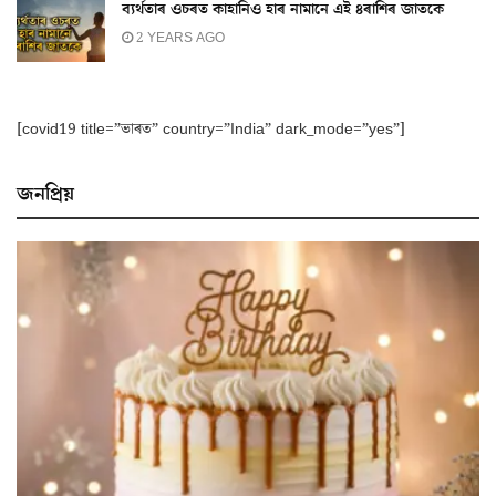
ব্যৰ্থতাৰ ওচৰত কাহানিও হাৰ নামানে এই ৪ৰাশিৰ জাতকে
2 YEARS AGO
[covid19 title=”ভাৰত” country=”India” dark_mode=”yes”]
জনপ্ৰিয়