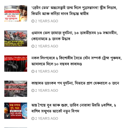
‘ব্ৰেইন ডেড’ অন্তঃসত্ত্বাই জন্ম দিলে পুত্ৰসন্তানৰ! স্ত্ৰীৰ লিভাৰ,
কিডনি আৰু কৰ্নিয়া দানৰ সিদ্ধান্ত স্বামীৰ
2 YEARS AGO
ওমানৰ তেল জাহাজ দুৰ্ঘটনা, ১৩ ভাৰতীয়সহ ১৬ সন্ধানহীন,
কোনোমতে ৯ জনক উদ্ধাৰ
2 YEARS AGO
নকল লিংগৰেৰে ২ কিশোৰীৰ সৈতে যৌন সম্পৰ্ক ট্ৰেন্স পুৰুষৰ,
আদালতে দিলে ১০ বছৰৰ কাৰাদণ্ড
4 YEARS AGO
কাছাৰত ভয়ংকৰ পথ দুৰ্ঘটনা, থিতাতে প্ৰাণ হেৰুৱালে ৩ জনে
2 YEARS AGO
অস্ত গৈছে বুধ আৰু শুক্ৰ, ভাৱিব নোৱাৰা উন্নতি ২ৰাশিৰ, ২
ৰাশিৰ সন্মুখত আকৌ নতুন বিপদ
2 YEARS AGO