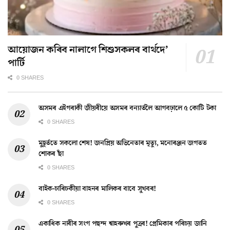
আয়োজন কৰিব নালাগে শিশুসকলৰ বাৰ্থদে’
পাৰ্টি
0 SHARES
অসমৰ এইগৰাকী জীয়ৰীয়ে অসমৰ বন্যাৰ্তলৈ আগবঢ়ালে ৫ কোটি টকা
0 SHARES
মুহূৰ্ততে সকলো শেষ! জনপ্ৰিয় অভিনেতাৰ মৃত্যু, মনোৰঞ্জন জগতত
শোকৰ ছাঁ
0 SHARES
বাইক-চাৰিচকীয়া বাহনৰ মালিকৰ বাবে সুখবৰ!
0 SHARES
একাধিক নাৰীৰ সংগ পছন্দ শ্বাহৰুখৰ পুত্ৰৰ! প্ৰেমিকাৰ পৰিচয় জানি