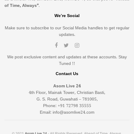
of Time, Always”
.
We’re Social
Make sure to subscribe to our Social Media handles to get regular
updates.
We post exclusive content and updates at these accounts. Stay
Tuned !!
Contact Us
Asom Live 24
4th Floor, Mainak Tower, Christian Basti,
G. S. Road, Guwahati – 781005,
Phone: +91 72798 35555
Email: info@asomlive24.com
© 2021
Asom Live 24
- All Rights Reserved. Ahead of Time, Always.