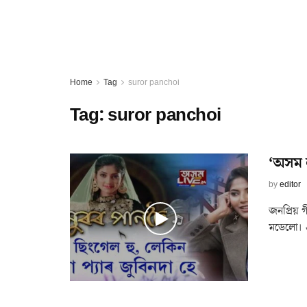
Home
Tag
suror panchoi
Tag:
suror panchoi
‘অসম ল
by
editor
জনপ্ৰিয় গ
মডেলো। এ