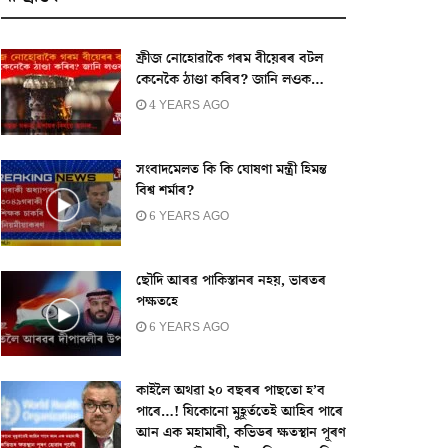
ফ্ৰীজ নোহোৱাকৈ গৰম বীয়েৰৰ বটল
কেনেকৈ ঠাণ্ডা কৰিব? জানি লওক…
4 YEARS AGO
সংবাদমেলত কি কি ঘোষণা মন্ত্ৰী হিমন্ত
বিশ্ব শৰ্মাৰ?
6 YEARS AGO
ছৌদি আৰৱ পাকিস্তানৰ নহয়, ভাৰতৰ
পক্ষতহে
6 YEARS AGO
কাইলৈ অথৱা ২০ বছৰৰ পাছতো হ’ব
পাৰে…! যিকোনো মুহূৰ্ততেই আহিব পাৰে
আন এক মহামাৰী, কভিডৰ ক্ষতস্থান পূৰণ