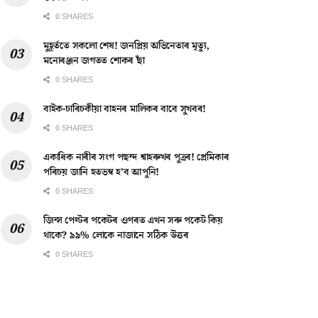
0 SHARES
মুহূৰ্ততে সকলো শেষ! জনপ্ৰিয় অভিনেতাৰ মৃত্যু,
মনোৰঞ্জন জগতত শোকৰ ছাঁ
0 SHARES
বাইক-চাৰিচকীয়া বাহনৰ মালিকৰ বাবে সুখবৰ!
0 SHARES
একাধিক নাৰীৰ সংগ পছন্দ শ্বাহৰুখৰ পুত্ৰৰ! প্ৰেমিকাৰ
পৰিচয় জানি হতভম্ব হ’ব আপুনি!
0 SHARES
জিন্স পেণ্টৰ পকেটৰ ওপৰত এখন সৰু পকেট কিয়
থাকে? ৯৯% লোকে নাজানে সঠিক উত্তৰ
0 SHARES