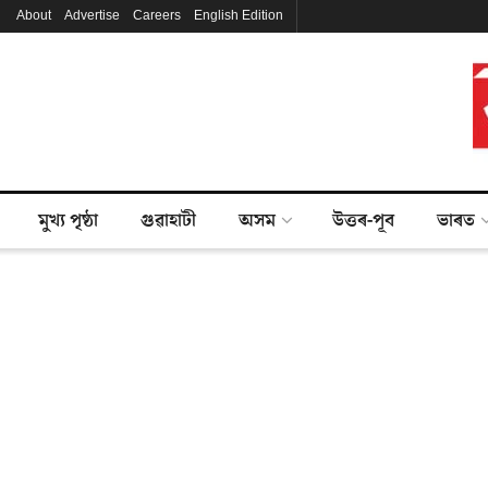
About
Advertise
Careers
English Edition
মুখ্য পৃষ্ঠা
গুৱাহাটী
অসম
উত্তৰ-পূব
ভাৰত