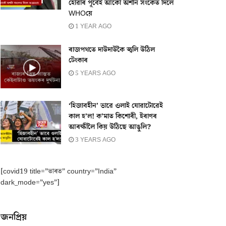
হোৱাৰ পূৰ্বেই আকৌ অশনি সংকেত দিলে
WHOয়ে
1 YEAR AGO
ৰাজপথতে দাউদাউকৈ জ্বলি উঠিল
টেংকাৰ
5 YEARS AGO
‘হিজাবহীন’ ভাৱে ওলাই যোৱাটোৱেই
কাল হ’ল! ক’মাত কিশোৰী, ইৰাণৰ
আৰক্ষীলৈ কিয় উঠিছে আঙুলি?
3 YEARS AGO
[covid19 title=”ভাৰত” country=”India”
dark_mode=”yes”]
জনপ্ৰিয়