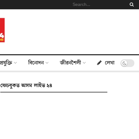
প্ৰযুক্তি
বিনোদন
জীৱনশৈলী
লেখা
ফেচবুকত অসম লাইভ ২৪