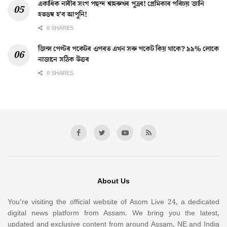
একাধিক নাৰীৰ সংগ পছন্দ শ্বাহৰুখৰ পুত্ৰৰ! প্ৰেমিকাৰ পৰিচয় জানি
হতভম্ব হ’ব আপুনি!
0 SHARES
জিন্স পেণ্টৰ পকেটৰ ওপৰত এখন সৰু পকেট কিয় থাকে? ৯৯% লোকে
নাজানে সঠিক উত্তৰ
0 SHARES
About Us
You’re visiting the official website of Asom Live 24, a dedicated
digital news platform from Assam. We bring you the latest,
updated and exclusive content from around Assam, NE and India