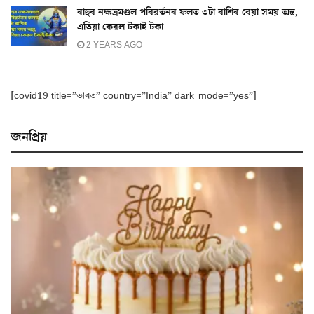
ৰাহুৰ নক্ষত্ৰমণ্ডল পৰিৱৰ্তনৰ ফলত ৩টা ৰাশিৰ বেয়া সময় অন্ত,
এতিয়া কেৱল টকাই টকা
2 YEARS AGO
[covid19 title=”ভাৰত” country=”India” dark_mode=”yes”]
জনপ্ৰিয়