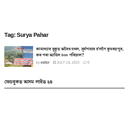
Tag:
Surya Pahar
কামাখ্যাৰ বুকুত অবৈধ দখল, সূৰ্যপাহাৰ হ’লগৈ কুদৰতপুৰ,
কৰ পৰা আহিল ৩০০ পৰিয়াল?
by
editor
JULY 24, 2025
0
ফেচবুকত অসম লাইভ ২৪