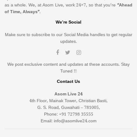
as a whole. We, at Asom Live, work 24×7, so that you’re
“Ahead
of Time, Always”
.
We’re Social
Make sure to subscribe to our Social Media handles to get regular
updates.
We post exclusive content and updates at these accounts. Stay
Tuned !!
Contact Us
Asom Live 24
4th Floor, Mainak Tower, Christian Basti,
G. S. Road, Guwahati – 781005,
Phone: +91 72798 35555
Email: info@asomlive24.com