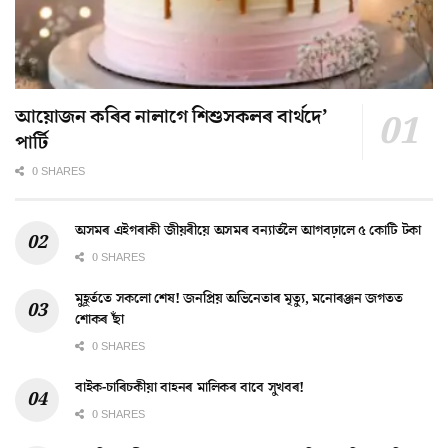
আয়োজন কৰিব নালাগে শিশুসকলৰ বাৰ্থদে’
পাৰ্টি
0 SHARES
অসমৰ এইগৰাকী জীয়ৰীয়ে অসমৰ বন্যাৰ্তলৈ আগবঢ়ালে ৫ কোটি টকা
0 SHARES
মুহূৰ্ততে সকলো শেষ! জনপ্ৰিয় অভিনেতাৰ মৃত্যু, মনোৰঞ্জন জগতত
শোকৰ ছাঁ
0 SHARES
বাইক-চাৰিচকীয়া বাহনৰ মালিকৰ বাবে সুখবৰ!
0 SHARES