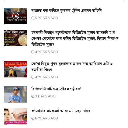
ৰাজ্যত বন্ধ কৰিলে কৃষকৰ ট্ৰেক্টৰ প্ৰদানৰ আঁচনি
5 YEARS AGO
চৰকাৰী নিয়ন্ত্ৰণ বঢ়াবলৈকে ডিজিটেল মুদ্ৰাৰ আৰম্ভনি হ’ব
দেশত! কেনেকৈ কাম কৰিব ডিজিটেল মুদ্ৰাই, কিমান নিৰাপদ
ডিজিটেল মুদ্ৰা?
4 YEARS AGO
কে’বা নিযুত পূৰ্বৰ বৃহদাকাৰ ছাৰ্কৰ দাঁত আৱিষ্কাৰ এটি ৬
বছৰীয়া শিশুৰ
4 YEARS AGO
বিপদঘণ্টা বাজিছে গৌতম গম্ভীৰৰ!
3 DAYS AGO
ক’ৰোনাৰ মাজতেই আৰু এটা বেয়া খবৰ
6 YEARS AGO