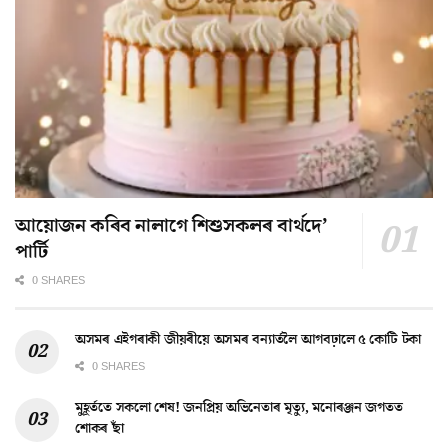
আয়োজন কৰিব নালাগে শিশুসকলৰ বাৰ্থদে’
পাৰ্টি
0 SHARES
অসমৰ এইগৰাকী জীয়ৰীয়ে অসমৰ বন্যাৰ্তলৈ আগবঢ়ালে ৫ কোটি টকা
0 SHARES
মুহূৰ্ততে সকলো শেষ! জনপ্ৰিয় অভিনেতাৰ মৃত্যু, মনোৰঞ্জন জগতত
শোকৰ ছাঁ