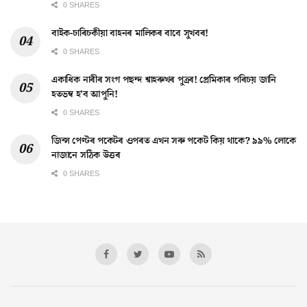
0 SHARES
বাইক-চাৰিচকীয়া বাহনৰ মালিকৰ বাবে সুখবৰ!
0 SHARES
একাধিক নাৰীৰ সংগ পছন্দ শ্বাহৰুখৰ পুত্ৰৰ! প্ৰেমিকাৰ পৰিচয় জানি
হতভম্ব হ’ব আপুনি!
0 SHARES
জিন্স পেণ্টৰ পকেটৰ ওপৰত এখন সৰু পকেট কিয় থাকে? ৯৯% লোকে
নাজানে সঠিক উত্তৰ
0 SHARES