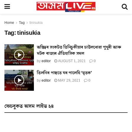
Home
Tag
tinisukia
Tag:
tinisukia
অস্তিত্বৰ সংকটত তিনিচুকীয়াৰ চাউলধোৱা পুখুৰী আৰু
মটক ৰাজ্যৰ ঐতিহাসিক সমল
by
editor
AUGUST 1, 2021
0
তিলনিৰ পাছতে ঘৰ পালেহি ‘মৃতক’
by
editor
MAY 29, 2021
0
ফেচবুকত অসম লাইভ ২৪