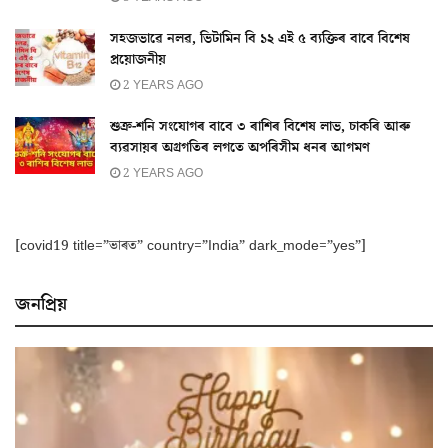
সহজভাৱে নলৱ, ভিটামিন বি ১২ এই ৫ ব্যক্তিৰ বাবে বিশেষ
প্ৰয়োজনীয়
2 YEARS AGO
শুক্ৰ-শনি সংযোগৰ বাবে ৩ ৰাশিৰ বিশেষ লাভ, চাকৰি আৰু
ব্যৱসায়ৰ অগ্ৰগতিৰ লগতে অপৰিসীম ধনৰ আগমণ
2 YEARS AGO
[covid19 title=”ভাৰত” country=”India” dark_mode=”yes”]
জনপ্ৰিয়