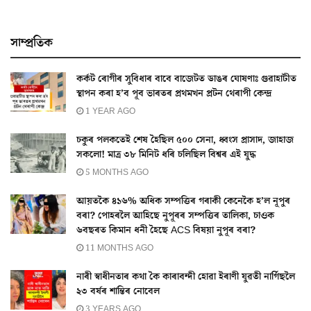
সাম্প্ৰতিক
কৰ্কট ৰোগীৰ সুবিধাৰ বাবে বাজেটত ডাঙৰ ঘোষণাঃ গুৱাহাটীত
স্থাপন কৰা হ’ব পূব ভাৰতৰ প্ৰথমখন প্ৰটন থেৰাপী কেন্দ্ৰ
1 YEAR AGO
চকুৰ পলকতেই শেষ হৈছিল ৫০০ সেনা, ধ্বংস প্ৰাসাদ, জাহাজ
সকলো! মাত্ৰ ৩৮ মিনিট ধৰি চলিছিল বিশ্বৰ এই যুদ্ধ
5 MONTHS AGO
আয়তকৈ ৪১৬% অধিক সম্পত্তিৰ গৰাকী কেনেকৈ হ’ল নূপুৰ
বৰা? পোহৰলৈ আহিছে নুপূৰৰ সম্পত্তিৰ তালিকা, চাওক
৬বছৰত কিমান ধনী হৈছে ACS বিষয়া নুপূৰ বৰা?
11 MONTHS AGO
নাৰী স্বাধীনতাৰ কথা কৈ কাৰাবন্দী হোৱা ইৰাণী যুৱতী নাৰ্গিছলৈ
২৩ বর্ষৰ শান্তিৰ নোবেল
3 YEARS AGO