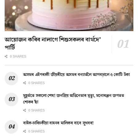
আয়োজন কৰিব নালাগে শিশুসকলৰ বাৰ্থদে’
পাৰ্টি
0 SHARES
অসমৰ এইগৰাকী জীয়ৰীয়ে অসমৰ বন্যাৰ্তলৈ আগবঢ়ালে ৫ কোটি টকা
0 SHARES
মুহূৰ্ততে সকলো শেষ! জনপ্ৰিয় অভিনেতাৰ মৃত্যু, মনোৰঞ্জন জগতত
শোকৰ ছাঁ
0 SHARES
বাইক-চাৰিচকীয়া বাহনৰ মালিকৰ বাবে সুখবৰ!
0 SHARES