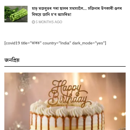
হাড় মজবুতৰ পৰা ছালৰ সমস্যালৈ… চজিনাৰ উপকাৰী গুণৰ
বিষয়ে জানি হ’ব আচৰিত!
5 MONTHS AGO
[covid19 title=”ভাৰত” country=”India” dark_mode=”yes”]
জনপ্ৰিয়