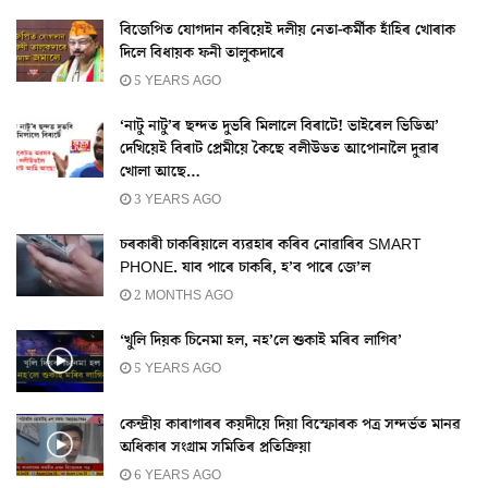
বিজেপিত যোগদান কৰিয়েই দলীয় নেতা-কৰ্মীক হাঁহিৰ খোৰাক
দিলে বিধায়ক ফনী তালুকদাৰে
5 YEARS AGO
‘নাটু নাটু’ৰ ছন্দত দুভৰি মিলালে বিৰাটে! ভাইৰেল ভিডিঅ’
দেখিয়েই বিৰাট প্ৰেমীয়ে কৈছে বলীউডত আপোনালৈ দুৱাৰ
খোলা আছে…
3 YEARS AGO
চৰকাৰী চাকৰিয়ালে ব্যৱহাৰ কৰিব নোৱাৰিব SMART
PHONE. যাব পাৰে চাকৰি, হ’ব পাৰে জে’ল
2 MONTHS AGO
‘খুলি দিয়ক চিনেমা হল, নহ’লে শুকাই মৰিব লাগিব’
5 YEARS AGO
কেন্দ্ৰীয় কাৰাগাৰৰ কয়দীয়ে দিয়া বিস্ফোৰক পত্ৰ সন্দৰ্ভত মানৱ
অধিকাৰ সংগ্ৰাম সমিতিৰ প্ৰতিক্ৰিয়া
6 YEARS AGO