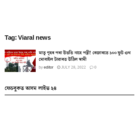
Tag:
Viaral news
মাতৃ গৃহৰ পৰা উভতি নাহে পত্নী! বেজাৰতে ১০০ ফুট ওখ
মোবাইল টাৱাৰত উঠিল স্বামী
by
editor
JULY 28, 2022
0
ফেচবুকত অসম লাইভ ২৪