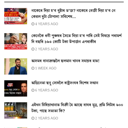
নাকেৰে দিয়া হ’ব বুষ্টাৰ ড’জ? নাকেৰে বেজী দিয়া হ’ব নে
কেৱল দুটা টোপাল! সবিশেষ…
4 YEARS AGO
কেনেকৈ ধনী পুৰুষৰ সৈতে বিয়া হ’ব পাৰি সেই বিষয়ে পৰামৰ্শ
দি বছৰি ১৬৩ কোটি টকা উপাৰ্জন এগৰাকীৰ
2 YEARS AGO
অসমৰ বানাক্ৰান্তলৈ ছলমান খানৰ সহায়ৰ হাত!
1 WEEK AGO
অভিনেতা ছনু সোদলৈ ৰাষ্ট্ৰসংঘৰ বিশেষ সন্মান
6 YEARS AGO
এইখন চিৰিয়াখানাত বিক্ৰী হৈ আছে বাঘৰ মূত্ৰ, প্ৰতি লিটাৰ ৬০০
টকা, পাছে সত্যতা কি?
2 YEARS AGO