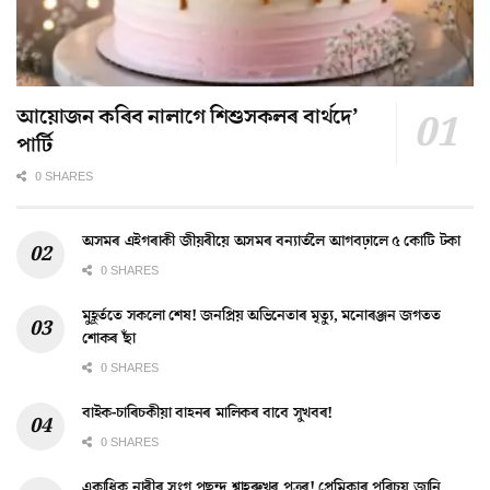
আয়োজন কৰিব নালাগে শিশুসকলৰ বাৰ্থদে’
পাৰ্টি
0 SHARES
অসমৰ এইগৰাকী জীয়ৰীয়ে অসমৰ বন্যাৰ্তলৈ আগবঢ়ালে ৫ কোটি টকা
0 SHARES
মুহূৰ্ততে সকলো শেষ! জনপ্ৰিয় অভিনেতাৰ মৃত্যু, মনোৰঞ্জন জগতত
শোকৰ ছাঁ
0 SHARES
বাইক-চাৰিচকীয়া বাহনৰ মালিকৰ বাবে সুখবৰ!
0 SHARES
একাধিক নাৰীৰ সংগ পছন্দ শ্বাহৰুখৰ পুত্ৰৰ! প্ৰেমিকাৰ পৰিচয় জানি