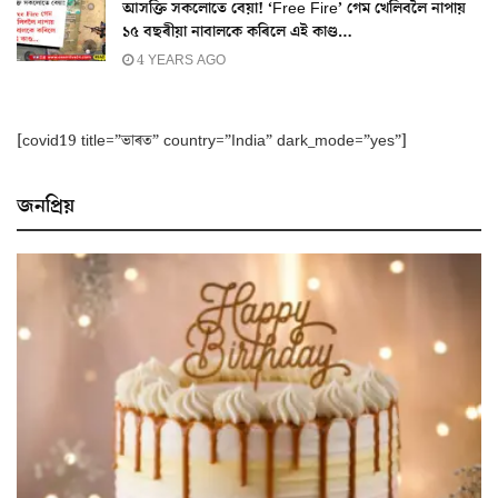
আসক্তি সকলোতে বেয়া! ‘Free Fire’ গেম খেলিবলৈ নাপায়
১৫ বছৰীয়া নাবালকে কৰিলে এই কাণ্ড…
4 YEARS AGO
[covid19 title=”ভাৰত” country=”India” dark_mode=”yes”]
জনপ্ৰিয়