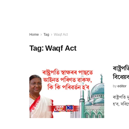
Home
Tag
Waqf Act
Tag:
Waqf Act
ৰাষ্ট্
বিধেয়
by
editor
ৰাষ্ট্ৰপত
হ’ব, সবিশ