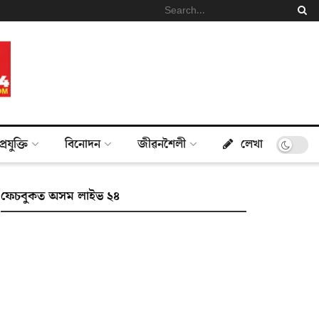
প্ৰযুক্তি
বিনোদন
জীৱনশৈলী
লেখা
ফেচবুকত অসম লাইভ ২৪