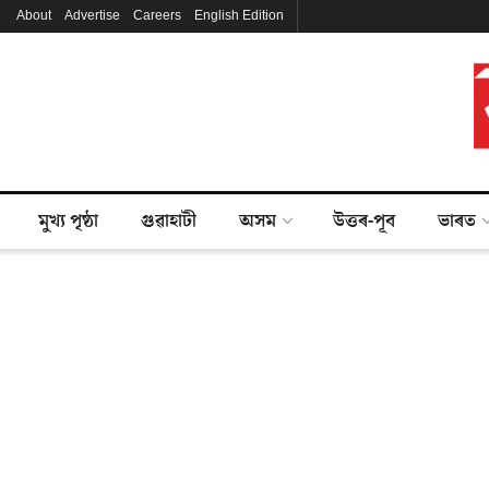
About
Advertise
Careers
English Edition
মুখ্য পৃষ্ঠা
গুৱাহাটী
অসম
উত্তৰ-পূব
ভাৰত