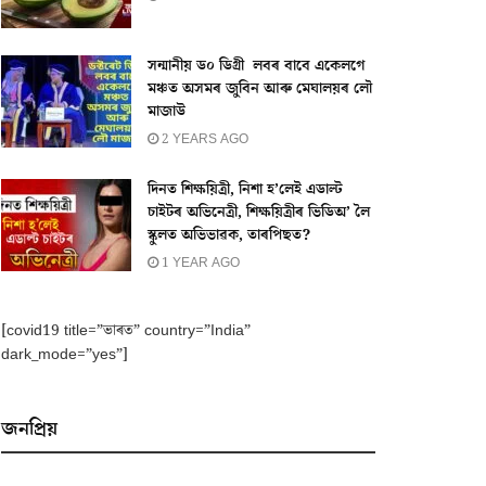
সন্মানীয় ড০ ডিগ্ৰী লবৰ বাবে একেলগে
মঞ্চত অসমৰ জুবিন আৰু মেঘালয়ৰ লৌ
মাজাউ
2 YEARS AGO
দিনত শিক্ষয়িত্ৰী, নিশা হ’লেই এডাল্ট
চাইটৰ অভিনেত্ৰী, শিক্ষয়িত্ৰীৰ ভিডিঅ’ লৈ
স্কুলত অভিভাৱক, তাৰপিছত?
1 YEAR AGO
[covid19 title=”ভাৰত” country=”India”
dark_mode=”yes”]
জনপ্ৰিয়