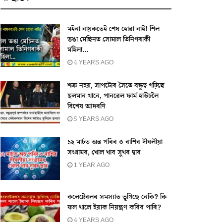
মইনা নায়কতেই শেষ হোৱা নাই! শিল
ভঙা মেছিনত সোমাল তিনিগৰাকী
মহিলা…
4 YEARS AGO
শত্ৰু নহয়, সাপটোৰ সৈতে বন্ধুত্ব গঢ়িছে
ছলমান খানে, পানৱেল ফাৰ্ম হাউচলৈ
বিশেষ আদৰণি
5 YEARS AGO
১২ মাৰ্চত অন্ত পৰিব ৩ ৰাশিৰ দীঘলীয়া
সংগ্ৰামৰ, খোল খাব সুখৰ দ্বাৰ
1 YEAR AGO
কলেষ্টেৰলৰ সমস্যাত ভুগিছে নেকি? কি
ফল খালে ইয়াক নিয়ন্ত্ৰণ কৰিব পাৰি?
4 YEARS AGO