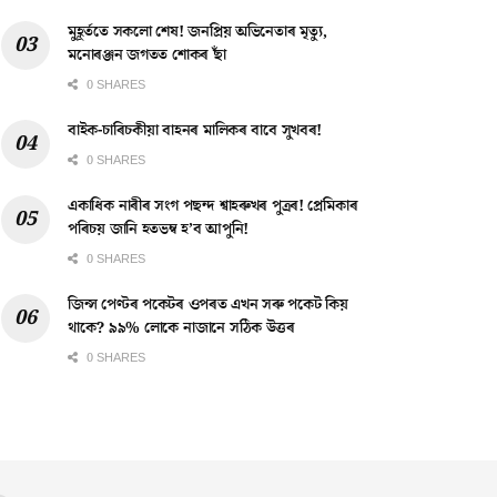
মুহূৰ্ততে সকলো শেষ! জনপ্ৰিয় অভিনেতাৰ মৃত্যু,
মনোৰঞ্জন জগতত শোকৰ ছাঁ
0 SHARES
বাইক-চাৰিচকীয়া বাহনৰ মালিকৰ বাবে সুখবৰ!
0 SHARES
একাধিক নাৰীৰ সংগ পছন্দ শ্বাহৰুখৰ পুত্ৰৰ! প্ৰেমিকাৰ
পৰিচয় জানি হতভম্ব হ’ব আপুনি!
0 SHARES
জিন্স পেণ্টৰ পকেটৰ ওপৰত এখন সৰু পকেট কিয়
থাকে? ৯৯% লোকে নাজানে সঠিক উত্তৰ
0 SHARES