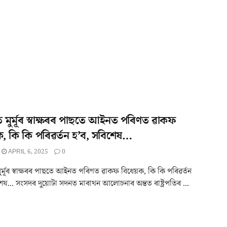
ৰপতি মুৰ্মূৰ স্বাক্ষৰৰ পাছতে আইনত পৰিণত ৱাকফ
ক, কি কি পৰিৱৰ্তন হ’ব, সবিশেষ…
APRIL 6, 2025
0
ি মুৰ্মূৰ স্বাক্ষৰৰ পাছতে আইনত পৰিণত ৱাকফ বিধেয়ক, কি কি পৰিৱৰ্তন
েষ... সংসদৰ দুয়োটা সদনত মাৰাথন আলোচনাৰ অন্তত ৰাষ্ট্ৰপতিৰ ...