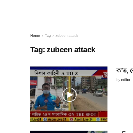
Home
Tag
zubeen attack
Tag:
zubeen attack
ক’ত, 
by
editor