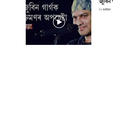
জুবিন গ
by
editor