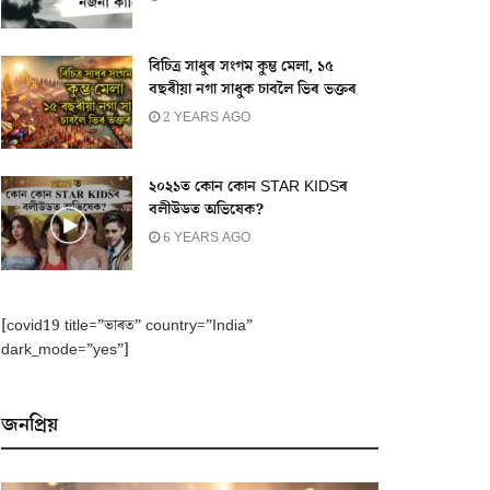
বিচিত্ৰ সাধুৰ সংগম কুম্ভ মেলা, ১৫
বছৰীয়া নগা সাধুক চাবলৈ ভিৰ ভক্তৰ
2 YEARS AGO
২০২১ত কোন কোন STAR KIDSৰ
বলীউডত অভিষেক?
6 YEARS AGO
[covid19 title=”ভাৰত” country=”India”
dark_mode=”yes”]
জনপ্ৰিয়