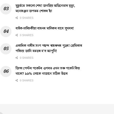
মুহূৰ্ততে সকলো শেষ! জনপ্ৰিয় অভিনেতাৰ মৃত্যু,
মনোৰঞ্জন জগতত শোকৰ ছাঁ
0 SHARES
বাইক-চাৰিচকীয়া বাহনৰ মালিকৰ বাবে সুখবৰ!
0 SHARES
একাধিক নাৰীৰ সংগ পছন্দ শ্বাহৰুখৰ পুত্ৰৰ! প্ৰেমিকাৰ
পৰিচয় জানি হতভম্ব হ’ব আপুনি!
0 SHARES
জিন্স পেণ্টৰ পকেটৰ ওপৰত এখন সৰু পকেট কিয়
থাকে? ৯৯% লোকে নাজানে সঠিক উত্তৰ
0 SHARES