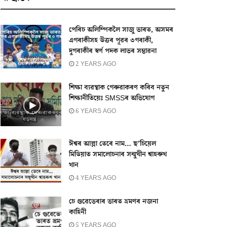
পেৰিচ অলিম্পিকলৈ সাজু ভাৰত, অসমৰ
এগৰাকীসহ উত্তৰ পূৱৰ ৩গৰাকী,
দুগৰাকীৰ স্বৰ্ণ পদক লাভৰ সম্ভাৱনা
2 YEARS AGO
শিক্ষা ব‍্যৱস্থাক গেৰুৱাকৰণ কৰিব নতুন
শিক্ষানীতিয়েঃ SMSSৰ অভিযোগ
6 YEARS AGO
ঈশ্বৰ আল্লা তেৰে নাম… ছ’চিয়েল
মিডিয়াত সমালোচনাৰ সন্মুখীন শ্বাহৰুখ
খান
4 YEARS AGO
চে গুৱেভেৰাৰ ভাৰত ভ্ৰমণৰ নজনা
কাহিনী
5 YEARS AGO