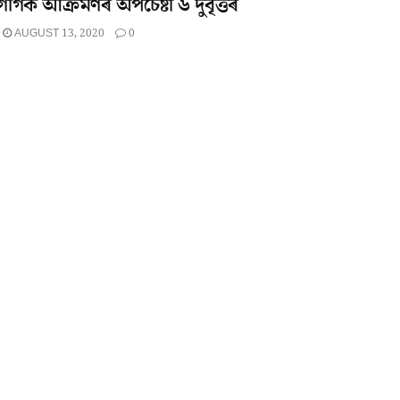
াৰ্গক আক্ৰমণৰ অপচেষ্টা ৬ দুৰ্বৃত্তৰ
AUGUST 13, 2020
0