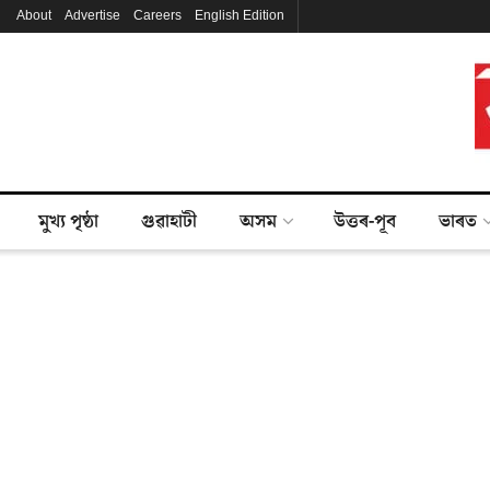
About
Advertise
Careers
English Edition
মুখ্য পৃষ্ঠা
গুৱাহাটী
অসম
উত্তৰ-পূব
ভাৰত