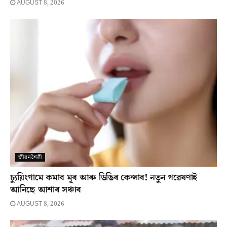
AUGUST 8, 2026
জীৱনশৈলী
চ্যুয়িংগামে কমাব মূৰ আৰু ডিঙিৰ কেন্সাৰ! নতুন গৱেষণাই
আনিছে আশাৰ সঞ্চাৰ
AUGUST 8, 2026