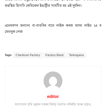
অৱস্থিত ছিগাচি কেমিকেল ইণ্ডাষ্ট্ৰীত সংঘটিত হয় এই দুৰ্ঘটনা।
এনেধৰণৰ অন্যান্য বা-বাতৰিৰ বাবে লাইক কৰক অসম লাইভ ২৪ ৰ
ফেচবুক পেজ
Tags:
Chemical Factory
Factory Blast
Telengana
editor
আপোনাক প্ৰতি মুহূৰ্তৰ খবৰৰ বিষয়ে অৱগত কৰিবলৈ আৰু প্ৰকৃত,