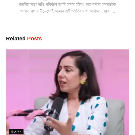
বস্তুনিষ্ঠ সত্য দাঙি ধৰিবলৈ আমি সদায় সষ্টম। আপোনাক সময়তকৈ
আগত ৰখাৰ উদ্দেশ্যেই আমাৰ এই "অবিৰত ও অবিচল" যাত্ৰা ...
Related
Posts
বিনোদন