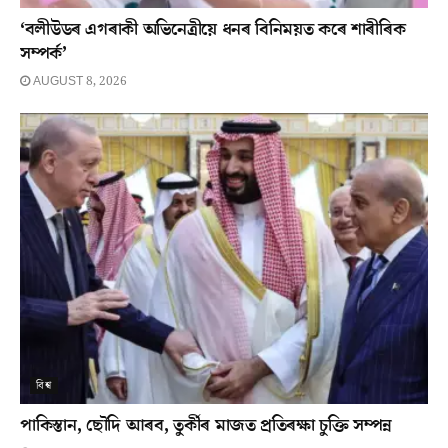
‘বলীউডৰ এগৰাকী অভিনেত্ৰীয়ে ধনৰ বিনিময়ত কৰে শাৰীৰিক
সম্পৰ্ক’
AUGUST 8, 2026
বিশ্ব
পাকিস্তান, ছৌদি আৰব, তুৰ্কীৰ মাজত প্ৰতিৰক্ষা চুক্তি সম্পন্ন