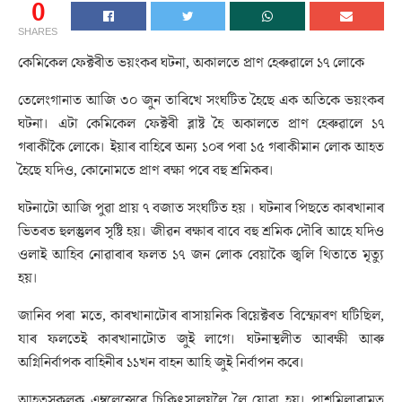
0
SHARES
কেমিকেল ফেক্টৰীত ভয়ংকৰ ঘটনা, অকালতে প্ৰাণ হেৰুৱালে ১৭ লোকে
তেলেংগানাত আজি ৩০ জুন তাৰিখে সংঘটিত হৈছে এক অতিকে ভয়ংকৰ
ঘটনা। এটা কেমিকেল ফেক্টৰী ব্লাষ্ট হৈ অকালতে প্ৰাণ হেৰুৱালে ১৭
গৰাকীকৈ লোকে। ইয়াৰ বাহিৰে অন্য ১০ৰ পৰা ১৫ গৰাকীমান লোক আহত
হৈছে যদিও, কোনোমতে প্ৰাণ ৰক্ষা পৰে বহু শ্ৰমিকৰ।
ঘটনাটো আজি পুৱা প্ৰায় ৭ বজাত সংঘটিত হয় । ঘটনাৰ পিছতে কাৰখানাৰ
ভিতৰত হুলস্তুলৰ সৃষ্টি হয়। জীৱন ৰক্ষাৰ বাবে বহু শ্ৰমিক দৌৰি আহে যদিও
ওলাই আহিব নোৱাৰাৰ ফলত ১৭ জন লোক বেয়াকৈ জ্বলি থিতাতে মৃত্যু
হয়।
জানিব পৰা মতে, কাৰখানাটোৰ ৰাসায়নিক ৰিয়েক্টৰত বিস্ফোৰণ ঘটিছিল,
যাৰ ফলতেই কাৰখানাটোত জুই লাগে। ঘটনাস্থলীত আৰক্ষী আৰু
অগ্নিনিৰ্বাপক বাহিনীৰ ১১খন বাহন আহি জুই নিৰ্বাপন কৰে।
আহতসকলক এম্বুলেন্সেৰে চিকিৎসালয়লৈ লৈ যোৱা হয়। পাশমিলাৰামত