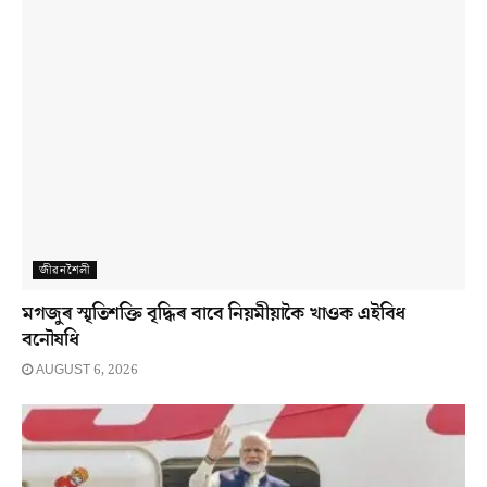
জীৱনশৈলী
মগজুৰ স্মৃতিশক্তি বৃদ্ধিৰ বাবে নিয়মীয়াকৈ খাওক এইবিধ
বনৌষধি
AUGUST 6, 2026