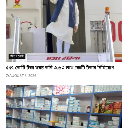
জীৱনশৈলী
৫৫৭ কোটি টকা খৰচ কৰি ৩.৬৩ লাখ কোটি টকাৰ বিনিয়োগ
AUGUST 6, 2026