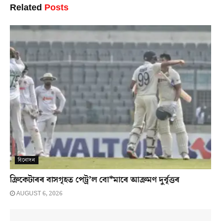
Related
Posts
বিনোদন
ক্ৰিকেটাৰৰ বাসগৃহত পেট্ৰ’ল বো*মাৰে আক্ৰমণ দুৰ্বৃত্তৰ
AUGUST 6, 2026