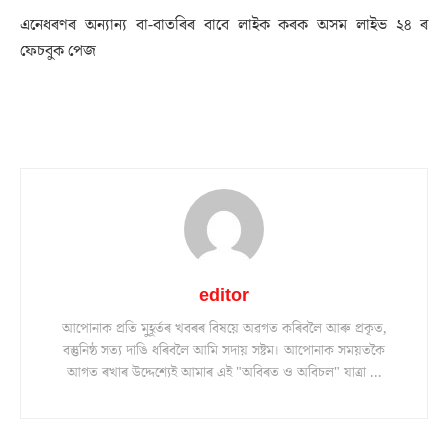
এনেধৰণৰ অন্যান্য বা-বাতৰিৰ বাবে লাইক কৰক অসম লাইভ ২৪ ৰ
ফেচবুক পেজ
editor
আপোনাক প্ৰতি মুহূৰ্তৰ খবৰৰ বিষয়ে অৱগত কৰিবলৈ আৰু প্ৰকৃত,
বস্তুনিষ্ঠ সত্য দাঙি ধৰিবলৈ আমি সদায় সষ্টম। আপোনাক সময়তকৈ
আগত ৰখাৰ উদ্দেশ্যেই আমাৰ এই "অবিৰত ও অবিচল" যাত্ৰা ...