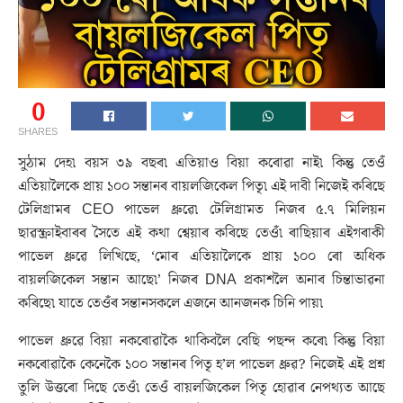
0
SHARES
সুঠাম দেহ৷ বয়স ৩৯ বছৰ৷ এতিয়াও বিয়া কৰোৱা নাই৷ কিন্তু তেওঁ
এতিয়ালৈকে প্ৰায় ১০০ সন্তানৰ বায়লজিকেল পিতৃ৷ এই দাবী নিজেই কৰিছে
টেলিগ্ৰামৰ CEO পাভেল ধ্ৰুৱে৷ টেলিগ্ৰামত নিজৰ ৫.৭ মিলিয়ন
ছাৱস্ক্ৰাইবাৰৰ সৈতে এই কথা শ্বেয়াৰ কৰিছে তেওঁ৷ ৰাছিয়াৰ এইগৰাকী
পাভেল ধ্ৰুৱে লিখিছে, ‘মোৰ এতিয়ালৈকে প্ৰায় ১০০ ৰো অধিক
বায়লজিকেল সন্তান আছে৷’ নিজৰ DNA প্ৰকাশলৈ অনাৰ চিন্তাভাৱনা
কৰিছে৷ যাতে তেওঁৰ সন্তানসকলে এজনে আনজনক চিনি পায়৷
পাভেল ধ্ৰুৱে বিয়া নকৰোৱাকৈ থাকিবলৈ বেছি পছন্দ কৰে৷ কিন্তু বিয়া
নকৰোৱাকৈ কেনেকৈ ১০০ সন্তানৰ পিতৃ হ’ল পাভেল ধ্ৰুৱ? নিজেই এই প্ৰশ্ন
তুলি উত্তৰো দিছে তেওঁ৷ তেওঁ বায়লজিকেল পিতৃ হোৱাৰ নেপথ্যত আছে