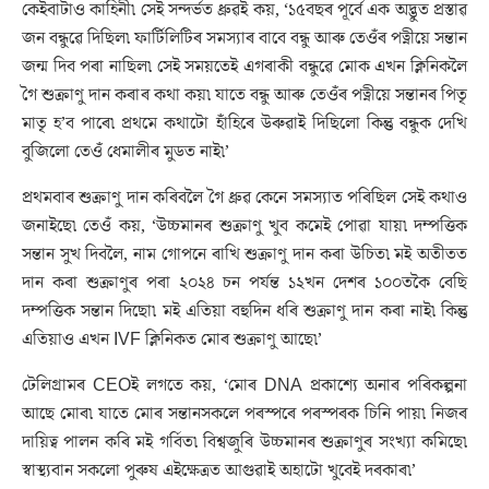
কেইবাটাও কাহিনী৷ সেই সন্দৰ্ভত ধ্ৰুৱই কয়, ‘১৫বছৰ পূৰ্বে এক অদ্ভুত প্ৰস্তাৱ
জন বন্ধুৱে দিছিল৷ ফাৰ্টিলিটিৰ সমস্যাৰ বাবে বন্ধু আৰু তেওঁৰ পত্নীয়ে সন্তান
জন্ম দিব পৰা নাছিল৷ সেই সময়তেই এগৰাকী বন্ধুৱে মোক এখন ক্লিনিকলৈ
গৈ শুক্ৰাণু দান কৰাৰ কথা কয়৷ যাতে বন্ধু আৰু তেওঁৰ পত্নীয়ে সন্তানৰ পিতৃ
মাতৃ হ’ব পাৰে৷ প্ৰথমে কথাটো হাঁহিৰে উৰুৱাই দিছিলো কিন্তু বন্ধুক দেখি
বুজিলো তেওঁ ধেমালীৰ মুডত নাই৷’
প্ৰথমবাৰ শুক্ৰাণু দান কৰিবলৈ গৈ ধ্ৰুৱ কেনে সমস্যাত পৰিছিল সেই কথাও
জনাইছে৷ তেওঁ কয়, ‘উচ্চমানৰ শুক্ৰাণু খুব কমেই পোৱা যায়৷ দম্পত্তিক
সন্তান সুখ দিবলৈ, নাম গোপনে ৰাখি শুক্ৰাণু দান কৰা উচিত৷ মই অতীতত
দান কৰা শুক্ৰাণুৰ পৰা ২০২৪ চন পৰ্যন্ত ১২খন দেশৰ ১০০তকৈ বেছি
দম্পত্তিক সন্তান দিছো৷ মই এতিয়া বহুদিন ধৰি শুক্ৰাণু দান কৰা নাই৷ কিন্তু
এতিয়াও এখন IVF ক্লিনিকত মোৰ শুক্ৰাণু আছে৷’
টেলিগ্ৰামৰ CEOই লগতে কয়, ‘মোৰ DNA প্ৰকাশ্যে অনাৰ পৰিকল্পনা
আছে মোৰ৷ যাতে মোৰ সন্তানসকলে পৰস্পৰে পৰস্পৰক চিনি পায়৷ নিজৰ
দায়িত্ব পালন কৰি মই গৰ্বিত৷ বিশ্বজুৰি উচ্চমানৰ শুক্ৰাণুৰ সংখ্যা কমিছে৷
স্বাস্থ্যবান সকলো পুৰুষ এইক্ষেত্ৰত আগুৱাই অহাটো খুবেই দৰকাৰ৷’