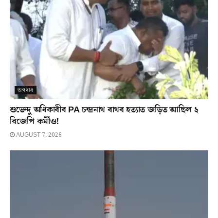
অপৰাধ
শুভেন্দু অধিকাৰীৰ PA চন্দ্ৰনাথ ৰাথৰ হত্যাত জড়িত আছিল ২
বিজেপি কৰ্মীও!
AUGUST 7, 2026