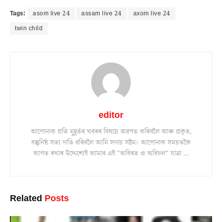
Tags:
asom live 24
assam live 24
axom live 24
twin child
editor
আপোনাক প্ৰতি মুহূৰ্তৰ খবৰৰ বিষয়ে অৱগত কৰিবলৈ আৰু প্ৰকৃত,
বস্তুনিষ্ঠ সত্য দাঙি ধৰিবলৈ আমি সদায় সষ্টম। আপোনাক সময়তকৈ
আগত ৰখাৰ উদ্দেশ্যেই আমাৰ এই "অবিৰত ও অবিচল" যাত্ৰা ...
Related
Posts