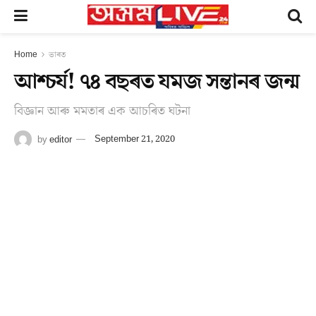
Home
ভাৰত
আশ্চৰ্য! ৭৪ বছৰত যমজ সন্তানৰ জন্ম
বিজ্ঞান আৰু মমতাৰ এক আচৰিত ঘটনা
by
editor
September 21, 2020