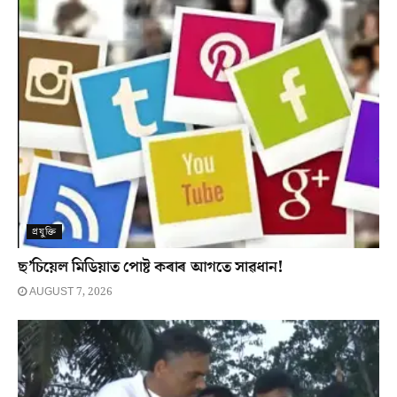
প্ৰযুক্তি
ছ’চিয়েল মিডিয়াত পোষ্ট কৰাৰ আগতে সাৱধান!
AUGUST 7, 2026