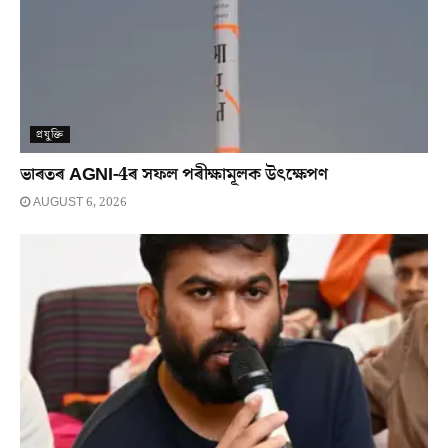
প্ৰযুক্তি
ভাৰতৰ AGNI-4ৰ সফল পৰীক্ষামূলক উৎক্ষেপণ
AUGUST 6, 2026