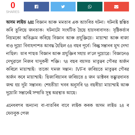
0
SHARES
অসম লাইভ ২৪ঃ
বিজ্ঞান আৰু মমতাৰ এক আচৰিত ঘটনা। ঘটনাই স্তম্ভিত
কৰি তুলিছে জনতাক। ঘটনাটো সংঘটিত হৈছে হায়দৰাবাদত। সৃষ্টিকৰ্তাৰ
নিয়মকো অতিক্ৰম কৰিছে বিজ্ঞান আৰু প্ৰযুক্তিয়ে। মায়াম্মা আৰু ৰাজা
ৰাও দুয়ো বিবাহপাশত আবদ্ধ হৈছিল ৫৪ বছৰ পূৰ্বে। কিন্তু সন্তানৰ মুখ দেখা
নাছিল। তাৰ পাছত বিজ্ঞান আৰু প্ৰযুক্তিৰ সহায় ল’লে দুয়োৱে। বিজ্ঞানেও
দেখুৱালে নিজৰ যাদুকৰী শক্তি। ৭৪ বছৰ বয়সত মাতৃত্বৰ গৌৰৱ অৰ্জন
কৰিলে মায়াম্মাই। তাকো যমজ সন্তান। IVFৰ জৰিয়তে মাতৃত্বৰ গৌৰৱ
অৰ্জন কৰে মায়াম্মাই। ছিজাৰিয়ানৰ জৰিয়তে ৪ জন ডাক্টৰৰ তত্ত্বাৱধানত
জন্ম হয় দুটা সন্তানৰ। শেহতীয়া খবৰ অনুসৰি ৭৪ বছৰীয়া মায়াম্মাই আৰু
দুয়োটা সন্তানেই সম্প্ৰতি সুস্থ অৱস্থাত আছে।
এনেধৰণৰ অন্যান্য বা-বাতৰিৰ বাবে লাইক কৰক অসম লাইভ ২৪ ৰ
ফেচবুক পেজ