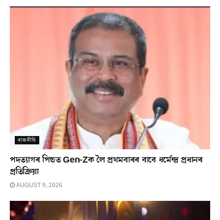
ৰাজনীতি
পদত্যাগৰ পিছত Gen-Zক লৈ প্ৰথমবাৰৰ বাবে ধৰ্মেন্দ্ৰ প্ৰধানৰ
প্ৰতিক্ৰিয়া
AUGUST 9, 2026