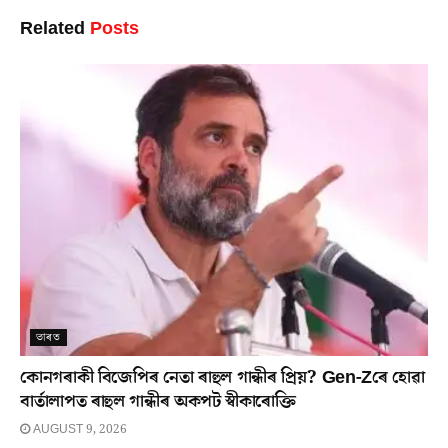
Related
Posts
ভাৰত
কোনগৰাকী বিজেপিৰ নেতা ৰাহুল গান্ধীৰ প্ৰিয়? Gen-Zৰে হোৱা
বাৰ্তালাপত ৰাহুল গান্ধীৰ অকপট স্বীকাৰোক্তি
AUGUST 9, 2026