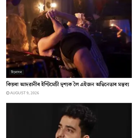
বিনোদন
কিয়ৰা আদৱানীৰ ইণ্টিমেচী দৃশ্যক লৈ এইজন অভিনেতাৰ মন্তব্য
AUGUST 9, 2026