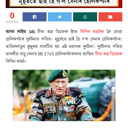
0
SHARES
অসম লাইভ ২৪ঃ
চীফ অৱ ডিফেন্স ষ্টাফ
বিপিন ৰাৱটক
লৈ যোৱা
হেলিকপ্টাৰ দুৰ্ঘটনাত পতিত। মুহূৰ্ততে ছাই হৈ গ’ল সেনাৰ হেলিকপ্টাৰ।
তামিলনাডুৰ কুন্নুৰত সংঘটিত হয় এই ভয়ানক দুৰ্ঘটনা। দুৰ্ঘটনাত পতিত
ভাৰতীয় বায়ু সেনাৰ Mi 17v5 হেলিকপ্টাৰখনত আছিল
চীফ অৱ ডিফেন্স
বিপিন ৰাৱট।