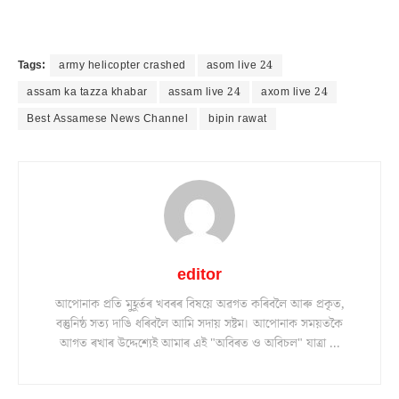
Tags:
army helicopter crashed
asom live 24
assam ka tazza khabar
assam live 24
axom live 24
Best Assamese News Channel
bipin rawat
editor
আপোনাক প্ৰতি মুহূৰ্তৰ খবৰৰ বিষয়ে অৱগত কৰিবলৈ আৰু প্ৰকৃত,
বস্তুনিষ্ঠ সত্য দাঙি ধৰিবলৈ আমি সদায় সষ্টম। আপোনাক সময়তকৈ
আগত ৰখাৰ উদ্দেশ্যেই আমাৰ এই "অবিৰত ও অবিচল" যাত্ৰা ...