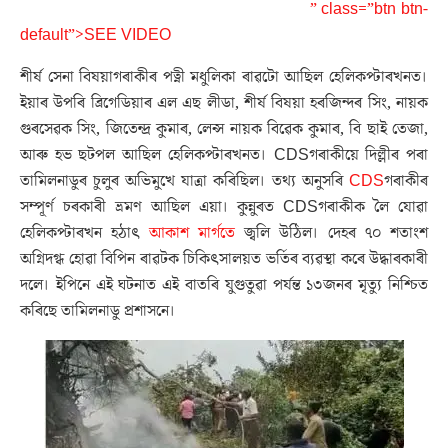
” class=”btn btn-
default”>SEE VIDEO
শীৰ্ষ সেনা বিষয়াগৰাকীৰ পত্নী মধুলিকা ৰাৱটো আছিল হেলিকপ্টাৰখনত।
ইয়াৰ উপৰি ব্ৰিগেডিয়াৰ এল এছ লীডা, শীৰ্ষ বিষয়া হৰজিন্দৰ সিং, নায়ক
গুৰসেৱক সিং, জিতেন্দ্ৰ কুমাৰ, লেন্স নায়ক বিৱেক কুমাৰ, বি ছাই তেজা,
আৰু হভ ছটপল আছিল হেলিকপ্টাৰখনত। CDSগৰাকীয়ে দিল্লীৰ পৰা
তামিলনাডুৰ চুলুৰ অভিমুখে যাত্ৰা কৰিছিল। তথ্য অনুসৰি
CDS
গৰাকীৰ
সম্পূৰ্ণ চৰকাৰী ভ্ৰমণ আছিল এয়া। কুন্নুৰত CDSগৰাকীক লৈ যোৱা
হেলিকপ্টাৰখন হঠাৎ
আকাশ মাৰ্গতে
জ্বলি উঠিল। দেহৰ ৭০ শতাংশ
অগ্নিদগ্ধ হোৱা বিপিন ৰাৱটক চিকিৎসালয়ত ভৰ্তিৰ ব্যৱস্থা কৰে উদ্ধাৰকাৰী
দলে। ইপিনে এই ঘটনাত এই বাতৰি যুগুতুৱা পৰ্যন্ত ১৩জনৰ মৃত্যু নিশ্চিত
কৰিছে তামিলনাডু প্ৰশাসনে।