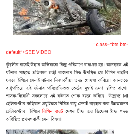
” class=”btn btn-
default”>SEE VIDEO
কুঁৱলীৰ বাবেই উদ্ধাৰ অভিযানো কিছু পৰিমাণে বাধাগ্ৰস্ত হয়। আনহাতে এই
ঘটনাৰ পাছতে প্ৰতিৰক্ষা মন্ত্ৰী ৰাজনাথ সিঙ উপস্থিত হয় বিপিন ৰাৱটৰ
ঘৰত। ইপিনে সেনাই ঘটনাৰ নিজাববীয়া তদন্ত ঘোষণা কৰিছে। আনহাতে
ৰাষ্ট্ৰপতিয়ে এই ঘটনাৰ পৰিপ্ৰেক্ষিতত তেওঁৰ মুম্বাই ভ্ৰমণ স্থগিত ৰাখে।
শাসক-বিৰোধী সকলোৱে এই ঘটনাত শোক ব্যক্ত কৰিছে। উল্লেখ্য MI
হেলিকপ্টাৰ ৰুছিয়ান প্ৰযুক্তিৰে নিৰ্মিত বায়ু সেনাই ব্যৱহাৰ কৰা উন্নতমানৰ
হেলিকপ্টাৰ। ইপিনে
বিপিন ৰাৱট
দেশৰ চীফ অৱ ডিফেন্স ষ্টাফ পদত
অধিষ্ঠিত প্ৰথমগৰাকী সেনা বিষয়া।