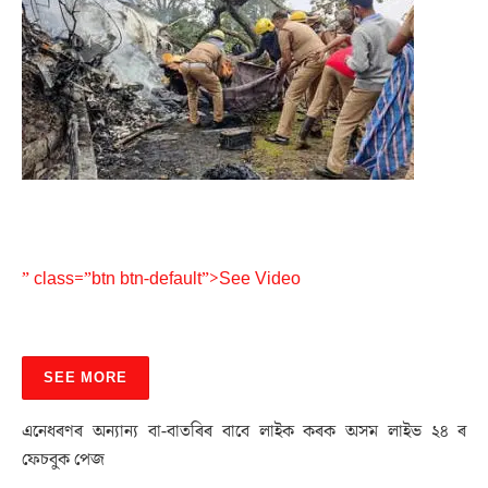
” class=”btn btn-default”>See Video
SEE MORE
এনেধৰণৰ অন্যান্য বা-বাতৰিৰ বাবে লাইক কৰক অসম লাইভ ২৪ ৰ
ফেচবুক পেজ