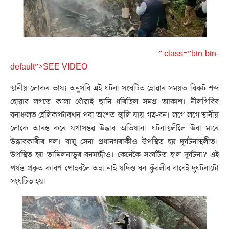
” class=”btn btn-
default”>SEE VIDEO
স্থানীয় লোকৰ ভাষ্য অনুসৰি এই ঘটনা সংঘটিত হোৱাৰ সময়ত বিকট শব্দ
হোৱাৰ লগতে ক’লা ধোঁৱাই ছানি ধৰিছিল সমগ্ৰ আকাশ। নীলগিৰিৰ
বনাঞ্চলত হেলিকপ্টাৰখন পৰা অংশত জ্বলি যায় গছ-বন। লগে লগে স্থানীয়
লোকে আৰম্ভ কৰে যথাসম্ভৱ উদ্ধাৰ অভিযান। ঘটনাস্থলীলৈ উৰা মাৰে
উদ্ধাৰকাৰীৰ দল। বায়ু সেনা প্ৰধানগৰাকীও উপস্থিত হয় দুৰ্ঘটনাস্থলীত।
উপস্থিত হয় তামিলনাডুৰ বনমন্ত্ৰীও। কেনেকৈ সংঘটিত হ’ল দুৰ্ঘটনা? এই
পৰ্যন্ত প্ৰকৃত কাৰণ পোহৰলৈ অহা নাই যদিও ঘন কুঁৱলীৰ বাবেই দুৰ্ঘটনাটো
সংঘটিত হয়।