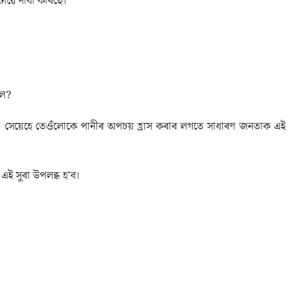
ীটোৱে দাবী কৰিছে।
লে?
ছে। সেয়েহে তেওঁলোকে পানীৰ অপচয় হ্ৰাস কৰাৰ লগতে সাধাৰণ জনতাক এই
এই সুৰা উপলব্ধ হ’ব।