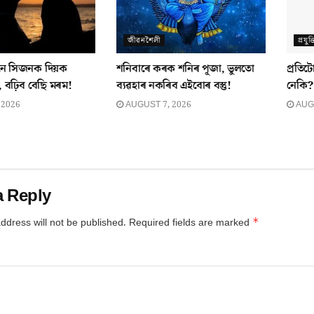
জীৱনশৈলী
প্ৰযুক্
জনে সিজনক দিয়ক
শনিবাৰে কৰক শনিৰ পূজা, ভুলতো
প্ৰতিট
ু, বঢ়িব বেছি মৰম!
ব্যৱহাৰ নকৰিব এইবোৰ বস্তু!
নেকি?
 2026
AUGUST 7, 2026
AUGU
a Reply
*
ddress will not be published.
Required fields are marked
*