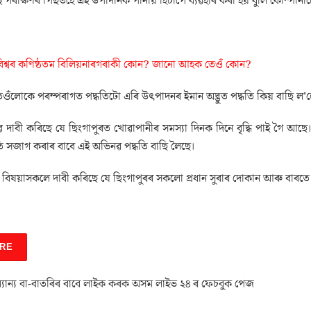
 বহু পৰীক্ষণৰ পিছতহে এই উপাদানক পানীয় হিচাপে ব্যৱহাৰ কৰা হয় বুলি কোম্পান
িশ্বৰ কণিষ্ঠতম বিলিয়নাৰগৰাকী কোন? জানো আহক তেওঁ কোন?
 তেওঁলোকে পৰম্পৰাগত পদ্ধতিটো এৰি উৎপাদনৰ ইমান অদ্ভুত পদ্ধতি কিয় বাছি ল’
ে দাবী কৰিছে যে ছিংগাপুৰত খোৱাপানীৰ সমস্যা দিনক দিনে বৃদ্ধি পাই গৈ আ
তি সজাগ কৰাৰ বাবে এই অভিনৱ পদ্ধতি বাছি লৈছে।
বিষয়াসকলে দাবী কৰিছে যে ছিংগাপুৰৰ সকলো প্ৰধান সুৰাৰ দোকান আৰু বাৰতে 
RE
যান্য বা-বাতৰিৰ বাবে লাইক কৰক অসম লাইভ ২৪ ৰ ফেচবুক পেজ