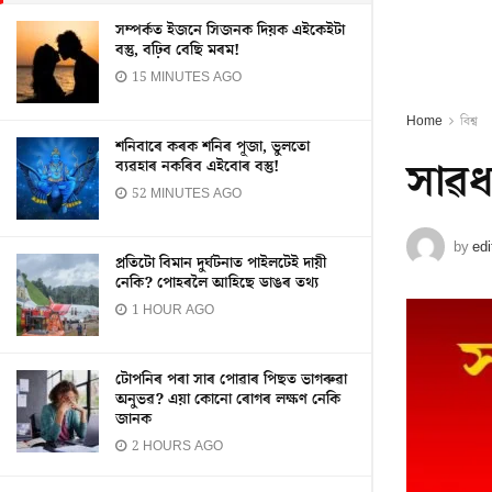
সম্পৰ্কত ইজনে সিজনক দিয়ক এইকেইটা
বস্তু, বঢ়িব বেছি মৰম!
15 MINUTES AGO
Home
বিশ্ব
শনিবাৰে কৰক শনিৰ পূজা, ভুলতো
সাৱধা
ব্যৱহাৰ নকৰিব এইবোৰ বস্তু!
52 MINUTES AGO
by
edi
প্ৰতিটো বিমান দুৰ্ঘটনাত পাইলটেই দায়ী
নেকি? পোহৰলৈ আহিছে ডাঙৰ তথ্য
1 HOUR AGO
টোপনিৰ পৰা সাৰ পোৱাৰ পিছত ভাগৰুৱা
অনুভৱ? এয়া কোনো ৰোগৰ লক্ষণ নেকি
জানক
2 HOURS AGO