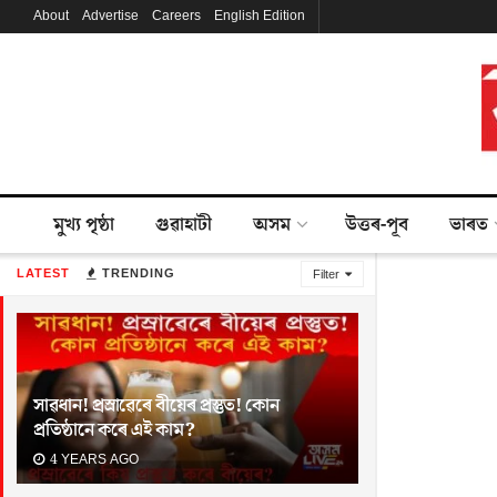
About
Advertise
Careers
English Edition
মুখ্য পৃষ্ঠা
গুৱাহাটী
অসম
উত্তৰ-পূব
ভাৰত
LATEST
TRENDING
Filter
সাৱধান! প্ৰস্ৰাৱেৰে বীয়েৰ প্ৰস্তুত! কোন
প্ৰতিষ্ঠানে কৰে এই কাম?
4 YEARS AGO