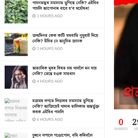
পাচনতন্ত্ৰৰ সমস্যাত ভুগিছে নেকি? এইবিধ
পাচলি আপোনাৰ বাবে হ’ব মহৌষধ!
3 HOURS AGO
জন্মদিনত কেক কাটি মমবাতি নুমুৱাই দিয়ে
নেকি? উচিত নে অনুচিত জানক
3 HOURS AGO
অত্যাধিক মূৰৰ বিষত চাহ খাবলৈ মন যায়
নেকি? তেন্তে হওক সাৱধান
4 HOURS AGO
হজমৰ লগতে লিভাৰৰ সমস্যাত ভুগিছে
নেকি? আজিয়েই খাদ্যৰ তালিকাত অন্তৰ্ভুক্ত
কৰক এইবিধ পাচলি
0
2
6 HOURS AGO
SHARES
V
চুম্বনে লগালে গণ্ডোগোল, বমি কৰিবলৈ