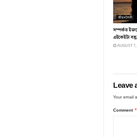
জীৱনশৈলী
সম্পৰ্কত ই
এইকেইটা বস্ত
AUGUST 7,
Leave 
Your email a
Comment