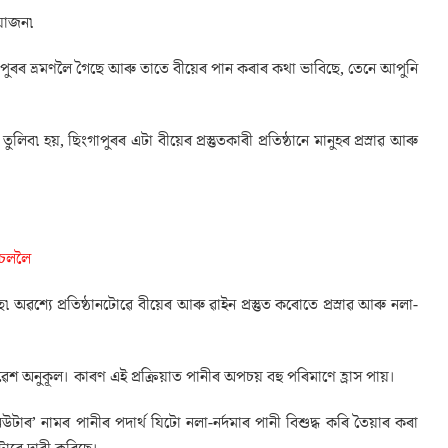
য়োজন৷
াপুৰৰ ভ্ৰমণলৈ গৈছে আৰু তাতে বীয়েৰ পান কৰাৰ কথা ভাবিছে, তেনে আপুনি
িব৷ হয়, ছিংগাপুৰৰ এটা বীয়েৰ প্ৰস্তুতকাৰী প্ৰতিষ্ঠানে মানুহৰ প্ৰস্ৰাৱ আৰু
াচললৈ
ে৷ অৱশ্যে প্ৰতিষ্ঠানটোৱে বীয়েৰ আৰু ৱাইন প্ৰস্তুত কৰোতে প্ৰস্ৰাৱ আৰু নলা-
 অনুকূল। কাৰণ এই প্ৰক্ৰিয়াত পানীৰ অপচয় বহু পৰিমাণে হ্ৰাস পায়।
টাৰ’ নামৰ পানীৰ পদাৰ্থ যিটো নলা-নৰ্দমাৰ পানী বিশুদ্ধ কৰি তৈয়াৰ কৰা