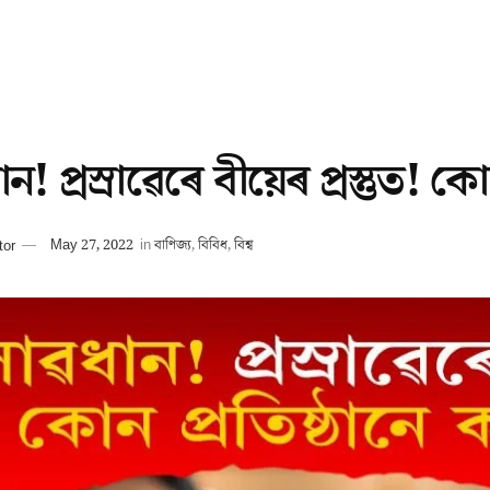
ন! প্ৰস্ৰাৱেৰে বীয়েৰ প্ৰস্তুত! 
tor
May 27, 2022
in
বাণিজ্য
,
বিবিধ
,
বিশ্ব