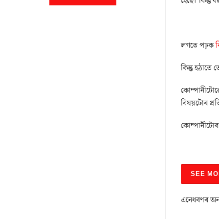
হৈছে। কিন্তু
লগতে পঢ়ক
ব
কিন্তু হঠাতে
কোম্পানীটোৱ
বিষয়টোৰ প্ৰ
কোম্পানীটোৰ 
SEE MO
এনেধৰণৰ অন্