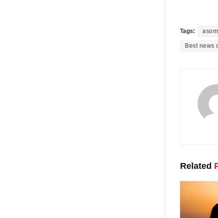
Tags:
asom 
Best news 
Related
P