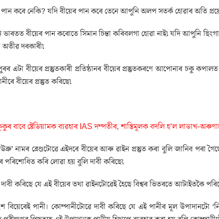
 পান কৰে নেকি? যদি বীয়েৰ পান কৰে তেনে আপুনি অলপ সতৰ্ক হোৱাৰ অতি প্ৰ
ি ভাৰতত বীয়েৰ পান কৰোতে সিমান চিন্তা কৰিবলগা হোৱা নাই৷ যদি আপুনি ছিংগ
ো অতীৱ দৰকাৰী৷
ৰ এটা বীয়েৰ প্ৰস্তুতকাৰী প্ৰতিষ্ঠানৰ বীয়েৰ প্ৰস্তুতকৰণে আপোনাৰ চকু কপালত তুল
ানীৰে বীয়েৰ প্ৰস্তুত কৰিছে৷
ুকুৰ বাবে ষ্টেডিয়ামক ব্যৱহাৰ IAS দম্পতীৰ, শাস্তিমূলক বদলি হ’ল লাডাখ-অৰুণ
উব্ৰু’ নামৰ ব্ৰেণ্ডটোৱে এইদৰে বীয়েৰ আৰু ৱাইন প্ৰস্তুত কৰা বুলি জানিব পৰা গৈছ
োৰ পৰিশোধিত কৰি লোৱা হয় বুলি দাবী কৰিছে৷
ৱে দাবী কৰিছে যে এই বীয়েৰ তথা ৱাইনটোৱেই হৈছে বিশ্বৰ ভিতৰতে আটাইতকৈ পৰিৱেশ
াংশ বিয়েৰেই পানী। কোম্পানীটোৱে দাবী কৰিছে যে এই পানীৰ মূল উপাদানটো ‘নিউ