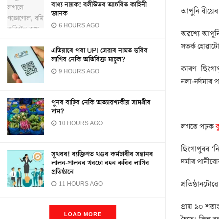
বাধ্য নায়ক! বলীউডৰ আচৰিত কাহিনী
আপুনি বীয়েৰ
জানক
6 HOURS AGO
অৱশ্যে আপুন
সতৰ্ক হোৱাট
এতিয়াৰে পৰা UPI সেৱাৰ নামত ভৰিব
লাগিব নেকি অতিৰিক্ত মাচুল?
কাৰণ ছিংগাপুৰ
9 HOURS AGO
নলা-নৰ্দমাৰ প
পুনৰ বাঢ়িব নেকি অত্যাৱশ্যকীয় সামগ্ৰীৰ
দাম?
10 HOURS AGO
লগতে পঢ়ক
ক
ছিংগাপুৰৰ ‘নি
সুখবৰ! ব্যক্তিগত খণ্ডৰ কৰ্মচাৰীৰ সন্তানৰ
দৰ্মাৰ পানীব
লালন-পালনৰ খৰচো বহন কৰিব লাগিব
প্ৰতিষ্ঠানে
প্ৰতিষ্ঠানটো
11 HOURS AGO
প্ৰায় ৯০ শত
LOAD MORE