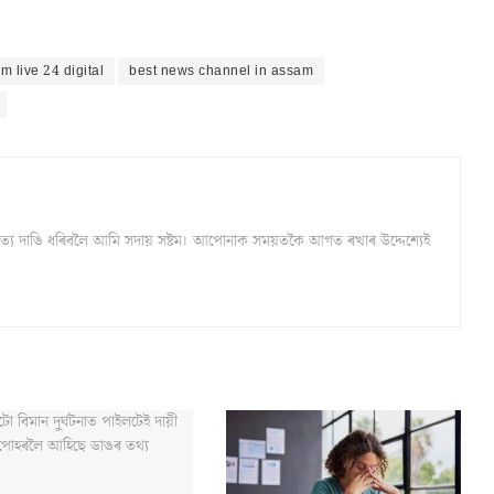
m live 24 digital
best news channel in assam
্ঠ সত্য দাঙি ধৰিবলৈ আমি সদায় সষ্টম। আপোনাক সময়তকৈ আগত ৰখাৰ উদ্দেশ্যেই