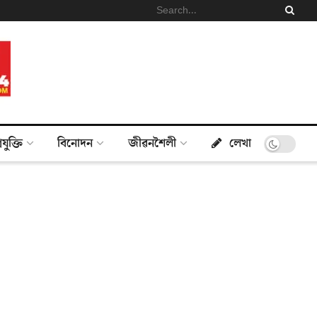
্ৰযুক্তি
বিনোদন
জীৱনশৈলী
লেখা