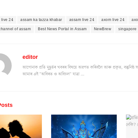
live 24
assam ka tazza khabar
assam live 24
axom live 24
axo
channel of assam
Best News Portal in Assam
NewBrew
singapore
editor
আপোনাক প্ৰতি মুহূৰ্তৰ খবৰৰ বিষয়ে অৱগত কৰিবলৈ আৰু প্ৰকৃত, বস্তুনিষ
আমাৰ এই "অবিৰত ও অবিচল" যাত্ৰা ...
osts