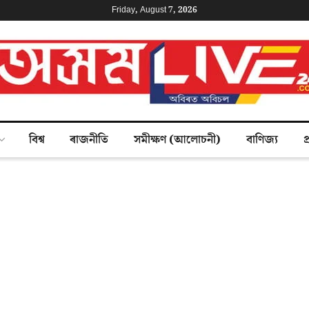
Friday, August 7, 2026
বিশ্ব
ৰাজনীতি
সমীক্ষণ (আলোচনী)
বাণিজ্য
প