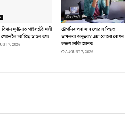
তি
জীৱনশৈলী
ো বিমান দুৰ্ঘটনাত পাইলটেই দায়ী
টোপনিৰ পৰা সাৰ পোৱাৰ পিছত
 পোহৰলৈ আহিছে ডাঙৰ তথ্য
ভাগৰুৱা অনুভৱ? এয়া কোনো ৰোগৰ
লক্ষণ নেকি জানক
ST 7, 2026
AUGUST 7, 2026