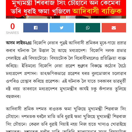
0
SHARES
অসম লাইভ২৪ঃ
বিজেপি নেতাৰ পুত্ৰই আদিবাসী শ্ৰমিকৰ মূৰে-গায়ে প্ৰস্ৰাৱ
কৰাৰ ঘটনাক লৈ উত্তাল হৈ আছে মধ্যপ্ৰদেশ। বিজেপি দলক প্ৰভাৱ
পেলাইছে এই বিষয়টোৱে। বিষয়টোক লৈ বিৰোধীমহলেও প্ৰতিক্ৰিয়া ব্যক্ত
কৰিছে। ইতিমধ্যে বিজেপি নেতা প্ৰৱেশ শুক্লাৰ বিৰুদ্ধে কঠোৰ হৈঠে
মধ্যপ্ৰদেশ প্ৰশাসন। তাৎক্ষণিকভাৱে প্ৰৱেশৰ ঘৰত বুলডোজাৰ চলোৱাৰ
ওপৰিও গ্ৰেপ্তাৰ কৰিছে প্ৰৱেশক। এই ঘটনাক লৈ যাতে চৰকাৰৰ ভাৱমূৰ্তী
নষ্ট নহয় তাৰবাবে মধ্যপ্ৰদেশৰ মুখ্যমন্ত্ৰীৰ কাৰ্যই চকু কঁপালত তুলিছে
বহুজনৰ।
আদিবাসী শ্ৰমিক দশমত ৰাওতক ক্ষমা খুজিছে মুখ্যমন্ত্ৰী শিৱৰাজ সিং
চৌহানে। দশমতক ঘৰলৈ মাতি ভৰি ধুৱাই ক্ষমা খুজিছে মুখ্যমন্ত্ৰী শিৱৰাজ
সিং চৌহানে। কেৱল ভৰি ধুৱাই দিয়াই নহয় নিজ হাতে খাদ্যও খোৱাইছে