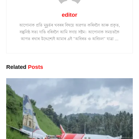
editor
আপোনাক প্ৰতি মুহূৰ্তৰ খবৰৰ বিষয়ে অৱগত কৰিবলৈ আৰু প্ৰকৃত,
বস্তুনিষ্ঠ সত্য দাঙি ধৰিবলৈ আমি সদায় সষ্টম। আপোনাক সময়তকৈ
আগত ৰখাৰ উদ্দেশ্যেই আমাৰ এই "অবিৰত ও অবিচল" যাত্ৰা ...
Related
Posts