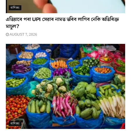
বাণিজ্য
এতিয়াৰে পৰা UPI সেৱাৰ নামত ভৰিব লাগিব নেকি অতিৰিক্ত
মাচুল?
AUGUST 7, 2026
বাণিজ্য