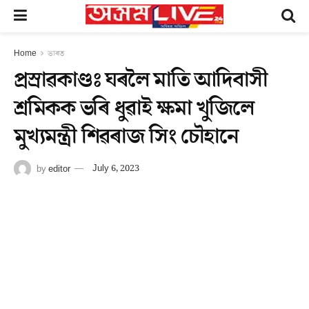
Home
ভাৰত
প্ৰস্ৰাৱকাণ্ডঃ ঘৰলৈ মাতি আদিবাসী
শ্ৰমিকক ভৰি ধুৱাই ক্ষমা খুজিলে
মুখ্যমন্ত্ৰী শিৱৰাজ সিং চৌহানে
by
editor
July 6, 2023