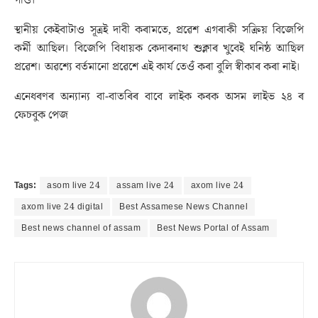
গাওঁ।
স্থানীয় কেইবাটাও সূত্ৰই দাবী কৰামতে, প্ৰৱেশ এগৰাকী সক্ৰিয় বিজেপি
কৰ্মী আছিল। বিজেপি বিধায়ক কেদাৰনাথ শুক্লাৰ খুবেই ঘনিষ্ঠ আছিল
প্ৰৱেশ। অৱশ্যে বৰ্তমানো প্ৰৱেশে এই কাৰ্য তেওঁ কৰা বুলি স্বীকাৰ কৰা নাই।
এনেধৰণৰ অন্যান্য বা-বাতৰিৰ বাবে লাইক কৰক অসম লাইভ ২৪ ৰ
ফেচবুক পেজ
Tags:
asom live 24
assam live 24
axom live 24
axom live 24 digital
Best Assamese News Channel
Best news channel of assam
Best News Portal of Assam