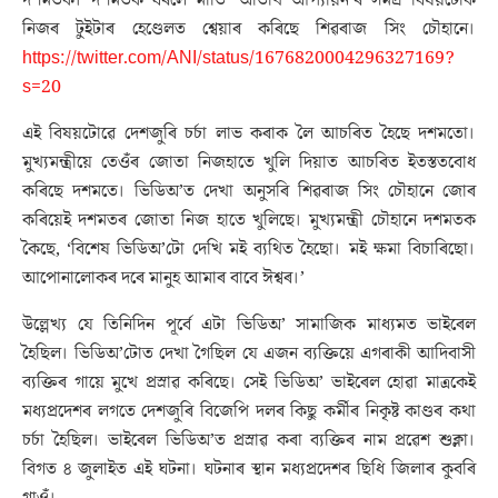
দশমতক। দশমতক ঘৰলৈ মাতি ‘অতিথি আপ্যায়ন’ৰ সমগ্ৰ বিষয়টোক
নিজৰ টুইটাৰ হেণ্ডেলত শ্বেয়াৰ কৰিছে শিৱৰাজ সিং চৌহানে।
https://twitter.com/ANI/status/1676820004296327169?
s=20
এই বিষয়টোৱে দেশজুৰি চৰ্চা লাভ কৰাক লৈ আচৰিত হৈছে দশমতো।
মুখ্যমন্ত্ৰীয়ে তেওঁৰ জোতা নিজহাতে খুলি দিয়াত আচৰিত ইতস্ততবোধ
কৰিছে দশমতে। ভিডিঅ’ত দেখা অনুসৰি শিৱৰাজ সিং চৌহানে জোৰ
কৰিয়েই দশমতৰ জোতা নিজ হাতে খুলিছে। মুখ্যমন্ত্ৰী চৌহানে দশমতক
কৈছে, ‘বিশেষ ভিডিঅ’টো দেখি মই ব্যথিত হৈছো। মই ক্ষমা বিচাৰিছো।
আপোনালোকৰ দৰে মানুহ আমাৰ বাবে ঈশ্বৰ।’
উল্লেখ্য যে তিনিদিন পূৰ্বে এটা ভিডিঅ’ সামাজিক মাধ্যমত ভাইৰেল
হৈছিল। ভিডিঅ’টোত দেখা গৈছিল যে এজন ব্যক্তিয়ে এগৰাকী আদিবাসী
ব্যক্তিৰ গায়ে মুখে প্ৰস্ৰাৱ কৰিছে। সেই ভিডিঅ’ ভাইৰেল হোৱা মাত্ৰকেই
মধ্যপ্ৰদেশৰ লগতে দেশজুৰি বিজেপি দলৰ কিছু কৰ্মীৰ নিকৃষ্ট কাণ্ডৰ কথা
চৰ্চা হৈছিল। ভাইৰেল ভিডিঅ’ত প্ৰস্ৰাৱ কৰা ব্যক্তিৰ নাম প্ৰৱেশ শুক্লা।
বিগত ৪ জুলাইত এই ঘটনা। ঘটনাৰ স্থান মধ্যপ্ৰদেশৰ ছিধি জিলাৰ কুবৰি