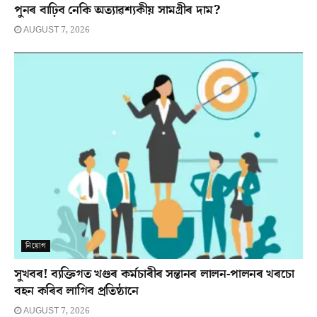
পুনৰ বাঢ়িব নেকি অত্যাৱশ্যকীয় সামগ্ৰীৰ দাম?
AUGUST 7, 2026
নিয়োগ
সুখবৰ! ব্যক্তিগত খণ্ডৰ কৰ্মচাৰীৰ সন্তানৰ লালন-পালনৰ খৰচো
বহন কৰিব লাগিব প্ৰতিষ্ঠানে
AUGUST 7, 2026