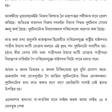
হয়।
আৰক্ষীয়ে মৃতদেহকেইটা নিজৰ জিম্মাত লৈ মৰণোত্তৰ পৰীক্ষাৰ বাবে প্ৰেৰণ
কৰিছে। ক্ষতিগ্ৰস্ত বাহনখন নিজৰ দখললৈ নিয়াৰ পিছত দুৰ্ঘটনাৰ গোচৰ
ৰুজু কৰা হৈছে। দুৰ্ঘটনাটোত নিহতসকলৰ পৰিয়ালকো অৱগত কৰা হৈছে।
লাভ কৰা তথ্য অনুসৰি ৰাজস্থানৰ ছিৰোহীত চাৰিলেনযুক্ত ৰাষ্ট্ৰীয় ঘাইপথত
গাড়ীৰ টায়াৰ ফাটি যোৱাৰ ফলতে এই বৃহৎ পথ দুৰ্ঘটনাটো সংঘটিত হয়।
হঠাৎ তীব্ৰ বেগত চলি থকা গাড়ীখনৰ টায়াৰ ফাটি যোৱাত গাড়ীখনে
নিয়ন্ত্ৰণৰ বাহিৰলৈ গৈ চাৰিলেনযুক্ত ঘাইপথৰ সিটো পাৰে নলাত পৰে।
আহত ৬ জনৰ ভিতৰত ৫ জনক চিকিৎসকে মৃত বুলি ঘোষণা কৰে।
গুজৰাটৰ পৰা যোধপুৰলৈ গৈ আছিল দুৰ্ঘটনাটোত নিহত লোকসকল।
দুৰ্ঘটনাটোৰ তথ্য লাভ কৰাৰ লগে লগে কোটৱালি থানাই সেই স্থানত
উপস্থিত হয়।
এনেধৰণৰ অন্যান্য বা-বাতৰিৰ বাবে লাইক কৰক অসম লাইভ ২৪ ৰ
ফেচবুক পেজ