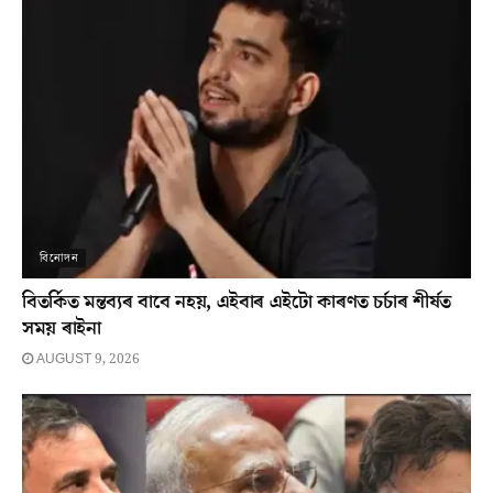
বিনোদন
বিতৰ্কিত মন্তব্যৰ বাবে নহয়, এইবাৰ এইটো কাৰণত চৰ্চাৰ শীৰ্ষত
সময় ৰাইনা
AUGUST 9, 2026