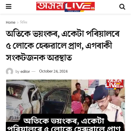
Home
বিবিধ
অতিকে ভয়ংকৰ, একেটা পৰিয়ালৰে
৫ লোকে হেৰুৱালে প্ৰাণ, এগৰাকী
সংকটজনক অৱস্থাত
by
editor
October 24, 2024