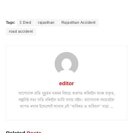
Tags:
5 Died
rajasthan
Rajasthan Accident
road accident
editor
আপোনাক প্ৰতি মুহূৰ্তৰ খবৰৰ বিষয়ে অৱগত কৰিবলৈ আৰু প্ৰকৃত,
বস্তুনিষ্ঠ সত্য দাঙি ধৰিবলৈ আমি সদায় সষ্টম। আপোনাক সময়তকৈ
আগত ৰখাৰ উদ্দেশ্যেই আমাৰ এই "অবিৰত ও অবিচল" যাত্ৰা ...