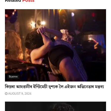
Related
Posts
বিনোদন
কিয়ৰা আদৱানীৰ ইণ্টিমেচী দৃশ্যক লৈ এইজন অভিনেতাৰ মন্তব্য
AUGUST 9, 2026