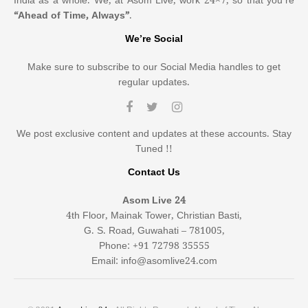
India as a whole. We, at Asom Live, work 24×7, so that you’re
“Ahead of Time, Always”
.
We’re Social
Make sure to subscribe to our Social Media handles to get
regular updates.
We post exclusive content and updates at these accounts. Stay
Tuned !!
Contact Us
Asom Live 24
4th Floor, Mainak Tower, Christian Basti,
G. S. Road, Guwahati – 781005,
Phone: +91 72798 35555
Email: info@asomlive24.com