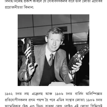
লিনাই নিজেই প্ৰকাশ কৰিলে যে দৌৰবিদসকলৰ বাবে ভাল জোতা এযোৰৰ
প্ৰয়োজনীয়তা কিমান৷
১৯৩২ চনত লছ এঞ্জেলছ আৰু ১৯৩৬ চনত বাৰ্লিন অলিম্পিক্সত
প্ৰতিযোগীসকলৰ প্ৰথম পছন্দ হৈ পৰে এডিৰ সংস্থাৰ জোতা৷ ১৯৩৬ চনত
আমেৰিকাৰ ট্ৰেক এণ্ড ফিল্ড তাৰকা জেছ ৱেষ্টেও এই জোতা পিন্ধিয়েই