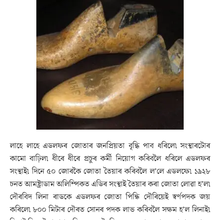
লাহে লাহে এডলফৰ জোতাৰ জনপ্ৰিয়তা বৃদ্ধি পাব ধৰিলে৷ সংস্থাৰটোৰ
কামো বাঢ়িল৷ ধীৰে ধীৰে প্ৰচুৰ কৰ্মী নিয়োগ কৰিবলৈ ধৰিলে এডলফৰ
সংস্থাই৷ দিনে ৫০ জোৰকৈ জোতা তৈয়াৰ কৰিবলৈ ল’লে এডলফে৷ ১৯২৮
চনত আমষ্ট্ৰাডাম অলিম্পিকত এডিৰ সংস্থাই তৈয়াৰ কৰা জোতা লোৱা হ’ল৷
দৌৰবিদ লিনা ৰাডকে এডলফৰ জোতা পিন্ধি দৌৰিয়েই স্বৰ্ণপদক জয়
কৰিলে৷ ৮০০ মিটাৰ দৌৰত সোনৰ পদক লাভ কৰিবলৈ সক্ষম হ’ল লিনাই৷