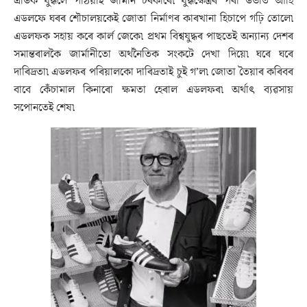
এডিক যুদ্ধলৈ পঠিয়াই জাৰ্মান চৰকাৰে৷ যুদ্ধক্ষেত্ৰৰ পৰা উভতি আহি
এডলফে ঘৰৰ শৌচালয়কেই জোতা নিৰ্মাণৰ কাৰখানা হিচাপে গঢ়ি তোলে৷
এডলফক সহায় কৰে কাৰ্ল জেকে৷ প্ৰথম বিশ্বযুদ্ধৰ পাছতেই অন্যান্য দেশৰ
সমান্তৰালকৈ জাৰ্মানীতো অৰ্থনৈতিক সংকটে দেখা দিয়ে৷ ঘৰে ঘৰে
দাৰিদ্ৰতা৷ এডলফৰ পৰিয়ালকো দাৰিদ্ৰতাই চুই গ’ল৷ জোতা তৈয়াৰ কৰিবৰ
বাবে কেঁচামাল কিনাৰো ক্ষমতা হেৰাল এডলফৰ৷ অৰ্থাৎ ব্যৱসায়
সপোনতেই শেষ৷