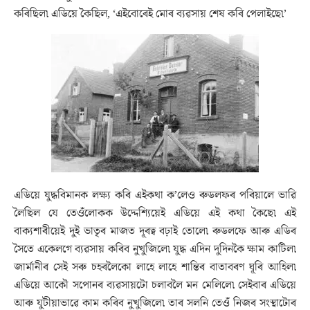
কৰিছিল৷ এডিয়ে কৈছিল, ‘এইবোৰেই মোৰ ব্যৱসায় শেষ কৰি পেলাইছে৷’
এডিয়ে যুদ্ধবিমানক লক্ষ্য কৰি এইকথা ক’লেও ৰুডলফৰ পৰিয়ালে ভাৱি
লৈছিল যে তেওঁলোকক উদ্দেশ্যিয়েই এডিয়ে এই কথা কৈছে৷ এই
বাক্যশাৰীয়েই দুই ভাতৃৰ মাজত দূৰত্ব বঢ়াই তোলে৷ ৰুডলফে আৰু এডিৰ
সৈতে একেলগে ব্যৱসায় কৰিব নুখুজিলে৷ যুদ্ধ এদিন দুদিনকৈ ক্ষাম কাটিল৷
জাৰ্মানীৰ সেই সৰু চহৰলৈকো লাহে লাহে শান্তিৰ বাতাবৰণ ঘূৰি আহিল৷
এডিয়ে আকৌ সপোনৰ ব্যৱসায়টো চলাবলৈ মন মেলিলে৷ সেইবাৰ এডিয়ে
আৰু যুটীয়াভাৱে কাম কৰিব নুখুজিলে৷ তাৰ সলনি তেওঁ নিজৰ সংস্থাটোৰ