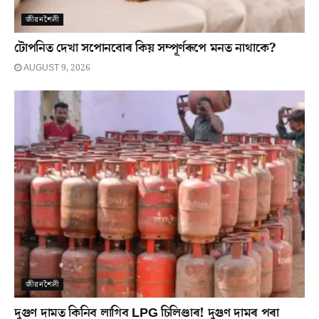
জীৱনশৈলী
টোপনিত দেখা সপোনবোৰ কিয় সম্পূৰ্ণৰূপে মনত নাথাকে?
AUGUST 9, 2026
জীৱনশৈলী
দুগুণ দামত কিনিব লাগিব LPG চিলিণ্ডাৰ! দুগুণ দামৰ পৰা