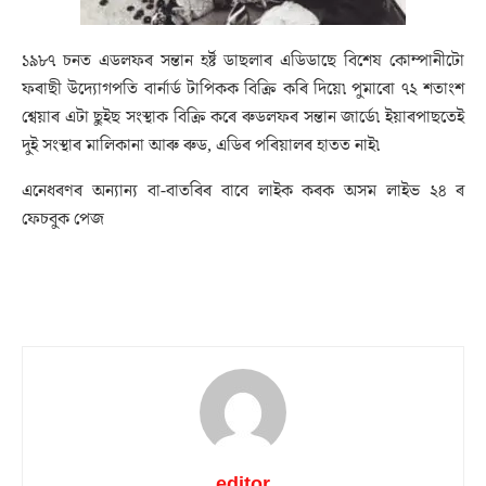
১৯৮৭ চনত এডলফৰ সন্তান হৰ্ষ্ট ডাছলাৰ এডিডাছে বিশেষ কোম্পানীটো
ফৰাছী উদ্যোগপতি বাৰ্নাৰ্ড টাপিকক বিক্ৰি কৰি দিয়ে৷ পুমাৰো ৭২ শতাংশ
শ্বেয়াৰ এটা ছুইছ সংস্থাক বিক্ৰি কৰে ৰুডলফৰ সন্তান জাৰ্ডে৷ ইয়াৰপাছতেই
দুই সংস্থাৰ মালিকানা আৰু ৰুড, এডিৰ পৰিয়ালৰ হাতত নাই৷
এনেধৰণৰ অন্যান্য বা-বাতৰিৰ বাবে লাইক কৰক অসম লাইভ ২৪ ৰ
ফেচবুক পেজ
editor