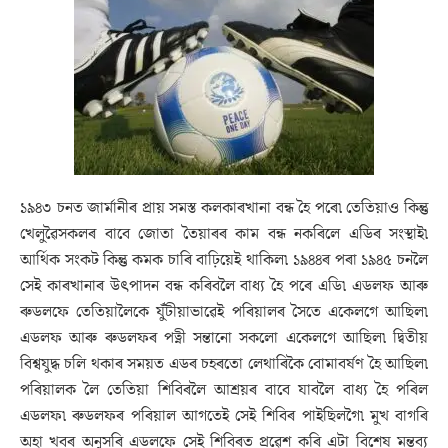
১৯৪৩ চনত জাৰ্মানীৰ প্ৰায় সমস্ত কলকাৰখানা বন্ধ হৈ পৰে৷ তেতিয়াও কিন্তু
খেলুৱৈসকলৰ বাবে জোতা তৈয়াৰৰ কাম বন্ধ নকৰিলে এডিৰ সংস্থাই৷
আৰ্থিক সংকট কিন্তু কমক চাৰি বাঢ়িয়েই থাকিল৷ ১৯৪৪ৰ পৰা ১৯৪৫ চনলৈ
সেই কাৰখানাৰ উৎপাদন বন্ধ কৰিবলৈ বাধ্য হৈ পৰে এডি৷ এডলফ আৰু
ৰুডলফে তেতিয়ালৈকে যুঁটীয়াভাৱেই পৰিয়ালৰ সৈতে একেলগে আছিল৷
এডলফ আৰু ৰুডলফৰ পত্নী সন্তানো সকলো একেলগে আছিল৷ দ্বিতীয়
বিশ্বযুদ্ধ চলি থকাৰ সময়ত এডৰ চহৰতো লেথাৰিকৈ বোমাবৰ্ষণ হৈ আছিল৷
পৰিয়ালক লৈ তেতিয়া শিবিৰলৈ আশ্ৰয়ৰ বাবে যাবলৈ বাধ্য হৈ পৰিল
এডলফ৷ ৰুডলফৰ পৰিয়াল আগতেই সেই শিবিৰ পাইছিলগৈ৷ মুখ বাগৰি
অহা খবৰ অনুসৰি এডলফে সেই শিবিৰত প্ৰৱেশ কৰি এটা বিশেষ মন্তব্য