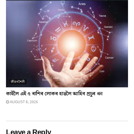
জীৱনশৈলী
কাইলৈ এই ৫ ৰাশিৰ লোকৰ হাতলৈ আহিব প্ৰচুৰ ধন
AUGUST 8, 2026
Leave a Reply