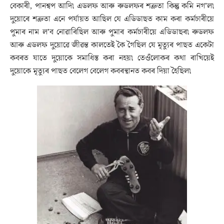
বেকাৰী, পানশ্বপ আদি৷ এডলফ আৰু ৰুডলফৰ শত্ৰুতা কিন্তু কমি নগ’ল৷
দুয়োৰে শত্ৰুতা এনে পৰ্যায়ত আছিল যে এডিডাছত কাম কৰা কৰ্মচাৰীয়ে
পুমাৰ নাম ল’ব নোৱাৰিছিল আৰু পুমাৰ কৰ্মচাৰীয়ে এডিডাছৰ৷ ৰুডলফ
আৰু এডলফ দুয়োৱে জীৱন্ত কালতেই কৈ গৈছিল যে মৃত্যুৰ পাছত একেটা
কবৰত যাতে দুয়োকে সমাধিস্ত কৰা নহয়৷ তেওঁলোকৰ কথা ৰাখিয়েই
দুয়োকে মৃত্যুৰ পাছত বেলেগ বেলেগ কবৰস্থানত কবৰ দিয়া হৈছিল৷