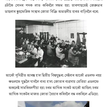
৪টাকৈ সোনৰ পদক লাভ কৰিবলৈ সক্ষম হয়৷ তাৰপাছতেই জেব্ৰুডাৰ
ডাছলাৰ স্কুহফেব্ৰিক সংস্থাৰ জোতা বিক্ৰি অভাৱনীয় হাৰত বাঢ়িবলৈ ধৰে৷
আকৌ পৃথিৱীত আৰম্ভ হ’ল দ্বিতীয় বিশ্বযুদ্ধৰ৷ সেইবাৰ আকৌ এডলফ নহয়
ৰুডলফে যুদ্ধলৈ যাবলৈ বাধ্য হ’ল৷ জোতাৰ ব্যৱসায় তেতিয়া এডলফে
অকলেই সামৰিবলগীয়া হয়৷ চৰম আৰ্থিক সংকট আকৌ আহিল৷ চৰম
আৰ্থিক সংকটৰ মাজত জোতা তৈয়াৰ কৰিবলৈ বন্ধ নকৰিলে এডিয়ে৷