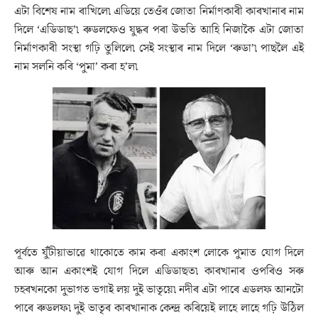
এটা বিশেষ নাম ৰাখিলে৷ এডিয়ে তেওঁৰ জোতা নিৰ্মাণকাৰী কাৰখানাৰ নাম
দিলে ‘এডিডাছ’৷ ৰুডলফেও যুদ্ধৰ পৰা উভতি আহি নিজাকৈ এটা জোতা
নিৰ্মাণকাৰী সংস্থা গঢ়ি তুলিলে৷ সেই সংস্থাৰ নাম দিলে ‘ৰুডা’৷ পাছলৈ এই
নাম সলনি কৰি ‘পুমা’ কৰা হ’ল৷
পূৰ্বতে যুঁটীয়াভাৱে থাকোতে কাম কৰা একাংশ লোকে পুমাত যোগ দিলে
আৰু আন একাংশই যোগ দিলে এডিডাছত৷ কাৰখানাৰ ওপৰিও সৰু
চহৰখনকো দুভাগত ভগাই লয় দুই ভাতৃয়ে৷ নদীৰ এটা পাৰে এডলফ আনটো
পাৰে ৰুডলফ৷ দুই ভাতৃৰ কাৰখানাক কেন্দ্ৰ কৰিয়েই লাহে লাহে গঢ়ি উঠিল