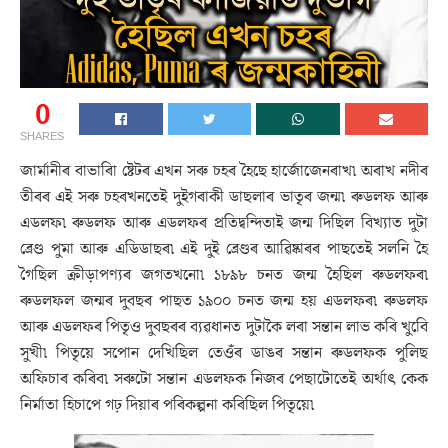
0
SHARES
জাৰ্মানীৰ বাভাৰিা ষ্টেটৰ এখন সৰু চহৰ হৈছে হাৰ্জোজেনৰাখ৷ অৰাখ নদীৰ
তীৰৰ এই সৰু চহৰখনতেই দুইগৰাকী ডাছলাৰ ভাতৃৰ জন্ম৷ ৰুডলফ আৰু
এডলফ৷ ৰুডলফ আৰু এডলফৰ প্ৰতিদ্বন্দিতাই জন্ম দিছিল বিখ্যাত দুটা
ব্ৰেণ্ড পুমা আৰু এডিডাছৰ৷ এই দুই ব্ৰেণ্ডৰ আৱিষ্কাৰৰ পাছতেই সলনি হৈ
গৈছিল ক্ৰীড়াপণ্যৰ জগতখনো৷ ১৮৯৮ চনত জন্ম হৈছিল ৰুডলফৰ৷
ৰুডলফল জন্মৰ দুবছৰ পাছত ১৯০০ চনত জন্ম হয় এডলফৰ৷ ৰুডলফ
আৰু এডলফৰ পিতৃও দুবছৰৰ ব্যৱধানত দুটাকৈ লৰা সন্তান লাভ কৰি খুবেি
সুখী৷ পিতৃয়ে সপোন দেখিছিল তেওঁৰ ডাঙৰ সন্তান ৰুডলফক পুলিছ
অফিচাৰ কৰিব৷ সৰুটো সন্তান এডলফক নিজৰ পেছাটোতেই অৰ্থাৎ কেক
নিৰ্মাতা হিচাপে গঢ় দিয়াৰ পৰিকল্পনা কৰিছিল পিতৃয়ে৷