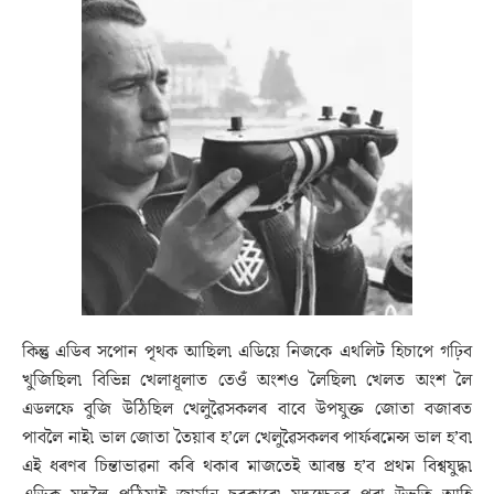
কিন্তু এডিৰ সপোন পৃথক আছিল৷ এডিয়ে নিজকে এথলিট হিচাপে গঢ়িব
খুজিছিল৷ বিভিন্ন খেলাধূলাত তেওঁ অংশও লৈছিল৷ খেলত অংশ লৈ
এডলফে বুজি উঠিছিল খেলুৱৈসকলৰ বাবে উপযুক্ত জোতা বজাৰত
পাবলৈ নাই৷ ভাল জোতা তৈয়াৰ হ’লে খেলুৱৈসকলৰ পাৰ্ফৰমেন্স ভাল হ’ব৷
এই ধৰণৰ চিন্তাভাৱনা কৰি থকাৰ মাজতেই আৰম্ভ হ’ব প্রথম বিশ্বযুদ্ধ৷