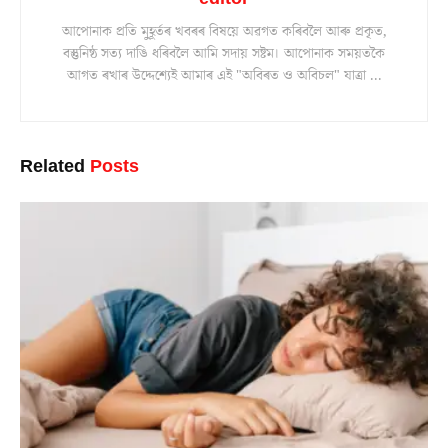
আপোনাক প্ৰতি মুহূৰ্তৰ খবৰৰ বিষয়ে অৱগত কৰিবলৈ আৰু প্ৰকৃত,
বস্তুনিষ্ঠ সত্য দাঙি ধৰিবলৈ আমি সদায় সষ্টম। আপোনাক সময়তকৈ
আগত ৰখাৰ উদ্দেশ্যেই আমাৰ এই "অবিৰত ও অবিচল" যাত্ৰা ...
Related
Posts