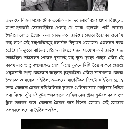
এডলফে নিজৰ সপোনটোক এনেকৈ বাদ দিব নোৱাৰিলে৷ প্রথম বিশ্বযুদ্ধত
অংশগ্ৰহণকাৰী সেনাবাহিনীয়ে পেলাই থৈ যোৱা হেলমেট, পানী ভৰোৱা
থৈলীৰে জোতা তৈয়াৰ কৰা আৰম্ভ কৰে এডিয়ে৷ জোতা তৈয়াৰৰ বাবে যি
যন্ত্ৰ লাগে সেই যন্ত্ৰপাতিসমূহ চলাবলৈ বিদ্যুতৰ প্ৰয়োজন৷ এডলফৰ ঘৰত
তেতিয়া বিদ্যুতো নাছিল৷ চাইকেলৰ সৈতে যন্ত্ৰৰ সংযোগ কৰি এডিয়ে যন্ত্ৰ
চলাইছিল৷ চাইকেলৰ পেডেল ঘূৰালেই যন্ত্ৰ ঘূৰে৷ দুবছৰ পাছত এডিৰ এই
কাৰখানাত ভাতৃ ৰুডলফেও যোগ দিয়ে৷ দুজনে মিলি তৈয়াৰ কৰে জোতা
প্ৰস্তুতকাৰী সংস্থা জেব্ৰুডাৰ ডাছলাৰ স্কুহফাব্ৰিক৷ এডিয়ে কাৰখানাত জোতা
তৈয়াৰৰ কামবোৰ চাইছিল৷ ৰুডলফে মাৰ্কেটিঙৰ দিশটো চাইছিল৷ ১৯২৫
চনত এডলফে তৈয়াৰ কৰি উলিয়াই ফুটবল খেলিবৰ বাবে খেলুৱৈয়ে পিন্ধিব
পৰা বিশেষ বুট৷ এই বুটৰ তলৰফালে আছিল নেল ষ্টেড৷ ফুটবলাৰৰ পাছত
ট্ৰাক চালকৰ বাবে এডলফে তৈয়াৰ কৰে বিশেষ জোতা৷ সেই জোতাৰ
তলফালে লগোৱা হৈছিল স্পাইক৷