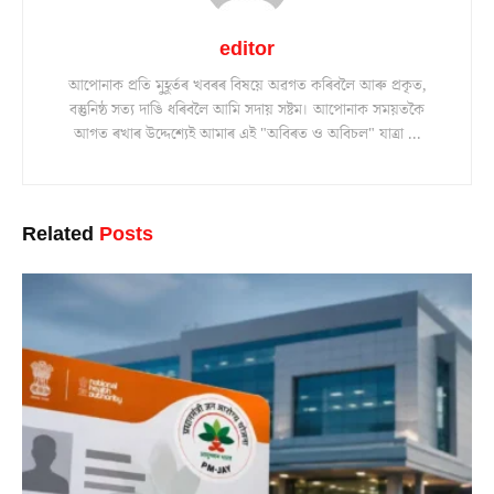
editor
আপোনাক প্ৰতি মুহূৰ্তৰ খবৰৰ বিষয়ে অৱগত কৰিবলৈ আৰু প্ৰকৃত,
বস্তুনিষ্ঠ সত্য দাঙি ধৰিবলৈ আমি সদায় সষ্টম। আপোনাক সময়তকৈ
আগত ৰখাৰ উদ্দেশ্যেই আমাৰ এই "অবিৰত ও অবিচল" যাত্ৰা ...
Related
Posts