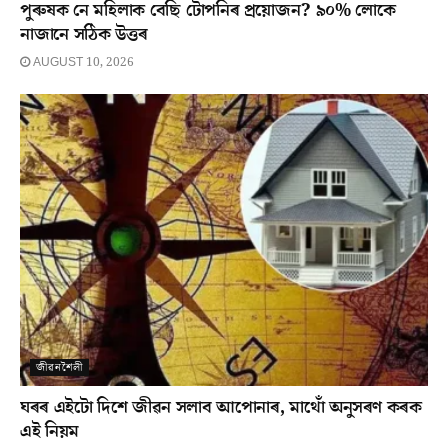
পুৰুষক নে মহিলাক বেছি টোপনিৰ প্ৰয়োজন? ৯০% লোকে
নাজানে সঠিক উত্তৰ
AUGUST 10, 2026
জীৱনশৈলী
ঘৰৰ এইটো দিশে জীৱন সলাব আপোনাৰ, মাথোঁ অনুসৰণ কৰক
এই নিয়ম