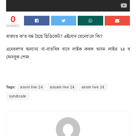
0
SHARES
ৰাজ্যত ক’ত বন্ধ হৈছে ছিণ্ডিকেট? এইবোৰ তেনেহ’লে কি?
এনেধৰণৰ অন্যান্য বা-বাতৰিৰ বাবে লাইক কৰক অসম লাইভ ২৪ ৰ
ফেচবুক পেজ
Tags:
asom live 24
assam live 24
axom live 24
syndicate