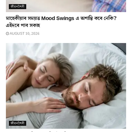
জীৱনশৈলী
মাহেকীয়াৰ সময়ত Mood Swings এ অশান্তি কৰে নেকি?
এইদৰে পাব সকাহ
AUGUST 10, 2026
জীৱনশৈলী