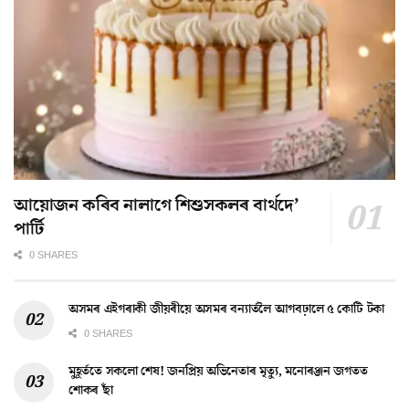
আয়োজন কৰিব নালাগে শিশুসকলৰ বাৰ্থদে’
পাৰ্টি
0 SHARES
অসমৰ এইগৰাকী জীয়ৰীয়ে অসমৰ বন্যাৰ্তলৈ আগবঢ়ালে ৫ কোটি টকা
0 SHARES
মুহূৰ্ততে সকলো শেষ! জনপ্ৰিয় অভিনেতাৰ মৃত্যু, মনোৰঞ্জন জগতত
শোকৰ ছাঁ