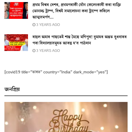
প্ৰথম বিশ্বৰ দেশৰ, প্ৰথমগৰাকী যৌন কেলেংকাৰী কৰা ব্যক্তি
ডোনাল্ড ট্ৰাম্প, বিশ্বই সমালোচনা কৰা ট্ৰাম্পে কৰিলে
আত্মসমৰ্পণ…
3 YEARS AGO
ৰাহুল অহাৰ পাছতেই শান্ত হৈছে মণিপুৰ! দুমাহৰ অন্তত বুধবাৰৰ
পৰা বিদ্যালয়সমূহত আৰম্ভ হ’ব পাঠদান
3 YEARS AGO
[covid19 title=”ভাৰত” country=”India” dark_mode=”yes”]
জনপ্ৰিয়