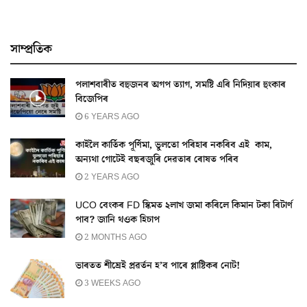
সাম্প্ৰতিক
পলাশবাৰীত বহুজনৰ অগপ ত্যাগ, সমষ্টি এৰি নিদিয়াৰ হুংকাৰ
বিজেপিৰ
6 YEARS AGO
কাইলৈ কাৰ্তিক পূৰ্ণিমা, ভুলতো পৰিহাৰ নকৰিব এই কাম,
অন্যথা গোটেই বছৰজুৰি দেৱতাৰ ৰোষত পৰিব
2 YEARS AGO
UCO বেংকৰ FD স্কিমত ২লাখ জমা কৰিলে কিমান টকা ৰিটাৰ্ণ
পাব? জানি থওক হিচাপ
2 MONTHS AGO
ভাৰতত শীঘ্ৰেই প্ৰৱৰ্তন হ’ব পাৰে প্লাষ্টিকৰ নোট!
3 WEEKS AGO