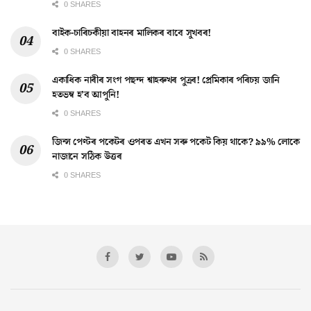
0 SHARES
বাইক-চাৰিচকীয়া বাহনৰ মালিকৰ বাবে সুখবৰ!
0 SHARES
একাধিক নাৰীৰ সংগ পছন্দ শ্বাহৰুখৰ পুত্ৰৰ! প্ৰেমিকাৰ পৰিচয় জানি
হতভম্ব হ’ব আপুনি!
0 SHARES
জিন্স পেণ্টৰ পকেটৰ ওপৰত এখন সৰু পকেট কিয় থাকে? ৯৯% লোকে
নাজানে সঠিক উত্তৰ
0 SHARES