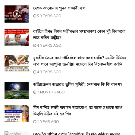
দেশত ক’ৰোনাৰ পুনৰ সংহাৰী ৰূপ
5 YEARS AGO
কাইলৈ হিমন্ত বিশ্বৰ মন্ত্ৰীসভাৰ সম্প্ৰসাৰণ! কোন দুই বিধায়কে
লাভ কৰিব মন্ত্ৰীত্ব?
4 YEARS AGO
যুৱতীৰ সৈতে কথা পাতিবলৈ লাজ কৰে নেকি? ডেটিং টিউচন
ল’ব পাৰে আপুনি৷ জনপ্ৰিয় মডেলে দিব ৰিলেচনশ্বীপ ক’চিং
4 YEARS AGO
অক্সিজেনৰ অভাৱত ভুগিব পৃথিৱী, নেপথ্যত কি কি কাৰণ?
7 MONTHS AGO
মীন ৰাশিত লক্ষ্মী নাৰায়ণ ৰাজযোগ, আগন্তুক সপ্তাহত ভাগ্য
উজ্বলি উঠিব এই ৫ৰাশিৰ
1 YEAR AGO
কেনেকৈ পশ্চিম বংগত বিজেপিয়ে উৎখাত কৰিলে মমতাৰ