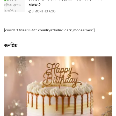
সাম্ৰাজ্য?
3 MONTHS AGO
[covid19 title=”ভাৰত” country=”India” dark_mode=”yes”]
জনপ্ৰিয়