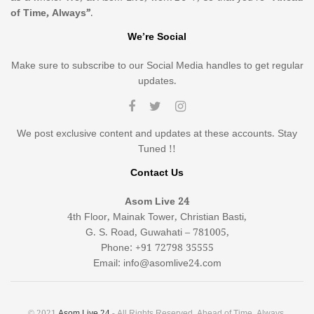
of Time, Always”
.
We’re Social
Make sure to subscribe to our Social Media handles to get regular
updates.
We post exclusive content and updates at these accounts. Stay
Tuned !!
Contact Us
Asom Live 24
4th Floor, Mainak Tower, Christian Basti,
G. S. Road, Guwahati – 781005,
Phone: +91 72798 35555
Email: info@asomlive24.com
© 2021
Asom Live 24
- All Rights Reserved. Ahead of Time, Always.