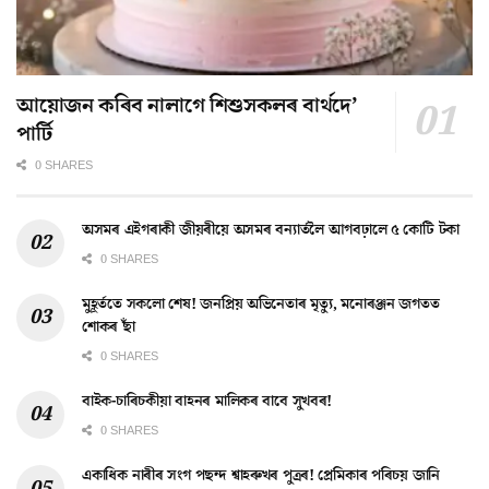
আয়োজন কৰিব নালাগে শিশুসকলৰ বাৰ্থদে’
পাৰ্টি
0 SHARES
অসমৰ এইগৰাকী জীয়ৰীয়ে অসমৰ বন্যাৰ্তলৈ আগবঢ়ালে ৫ কোটি টকা
0 SHARES
মুহূৰ্ততে সকলো শেষ! জনপ্ৰিয় অভিনেতাৰ মৃত্যু, মনোৰঞ্জন জগতত
শোকৰ ছাঁ
0 SHARES
বাইক-চাৰিচকীয়া বাহনৰ মালিকৰ বাবে সুখবৰ!
0 SHARES
একাধিক নাৰীৰ সংগ পছন্দ শ্বাহৰুখৰ পুত্ৰৰ! প্ৰেমিকাৰ পৰিচয় জানি