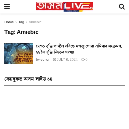
Home
Tag
Amiebic
Tag:
Amiebic
দেশত বৃদ্ধি পাবলৈ ধৰিছে মগজু খোৱা এমিবাৰ সংক্ৰমণ,
২২ লৈ বৃদ্ধি নিহতৰ সংখ্যা
by
editor
JULY 6, 2024
0
ফেচবুকত অসম লাইভ ২৪