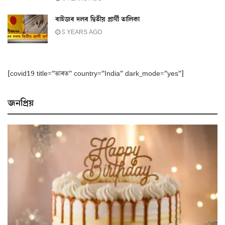
ৰাইজৰ দলৰ দ্বিতীয় প্ৰাৰ্থী তালিকা
5 YEARS AGO
[covid19 title=”ভাৰত” country=”India” dark_mode=”yes”]
জনপ্ৰিয়