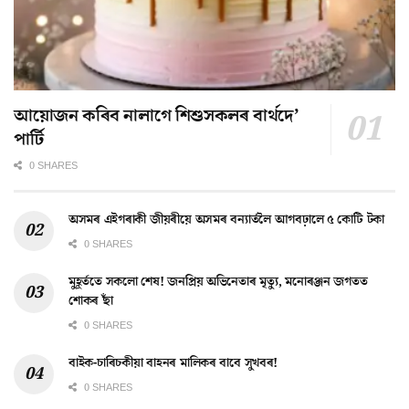
আয়োজন কৰিব নালাগে শিশুসকলৰ বাৰ্থদে’
পাৰ্টি
0 SHARES
অসমৰ এইগৰাকী জীয়ৰীয়ে অসমৰ বন্যাৰ্তলৈ আগবঢ়ালে ৫ কোটি টকা
0 SHARES
মুহূৰ্ততে সকলো শেষ! জনপ্ৰিয় অভিনেতাৰ মৃত্যু, মনোৰঞ্জন জগতত
শোকৰ ছাঁ
0 SHARES
বাইক-চাৰিচকীয়া বাহনৰ মালিকৰ বাবে সুখবৰ!
0 SHARES