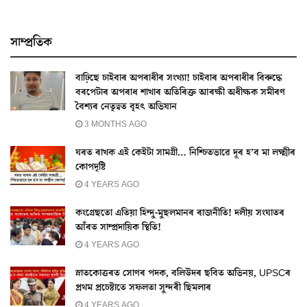
সাম্প্ৰতিক
বাঢ়িছে চাইবাৰ অপৰাধীৰ সংখ্যা! চাইবাৰ অপৰাধীৰ বিৰুদ্ধে
বৰপেটাৰ অপৰাধ শাখাৰ অতিৰিক্ত আৰক্ষী অধীক্ষক সমীৰণ
বৈশ্যৰ নেতৃত্বত বৃহৎ অভিযান
3 MONTHS AGO
ঘৰত ৰাখক এই কেইটা সামগ্ৰী… নিশ্চিতভাৱে দূৰ হ’ব মা লক্ষ্মীৰ
কোপদৃষ্টি
4 YEARS AGO
কংগ্ৰেছতো এতিয়া হিন্দু-মুছলমানৰ ৰাজনীতি! দলীয় সংঘাতৰ
আঁৰত সাম্প্ৰদায়িক স্থিতি!
4 YEARS AGO
স্নাতকোত্তৰত সোণৰ পদক, বলিউদৰ ছবিত অভিনয়, UPSCৰ
প্ৰথম প্ৰচেষ্টাতে সফলতা সুন্দৰী ছিমলাৰ
4 YEARS AGO