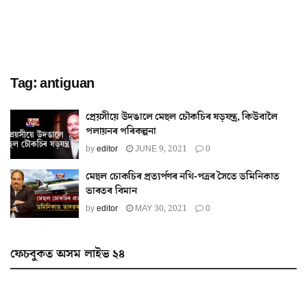
Tag:
antiguan
প্ৰেয়সীয়ে উদঙালে মেহুল চৌকচিৰ ষড়যন্ত্ৰ, কিউবালৈ
পলায়নৰ পৰিকল্পনা
by
editor
JUNE 9, 2021
0
মেহুল চোকচিৰ প্ৰত্যৰ্পণৰ নথি-পত্ৰৰ সৈতে ডমিনিকাত
ভাৰতৰ বিমান
by
editor
MAY 30, 2021
0
ফেচবুকত অসম লাইভ ২৪