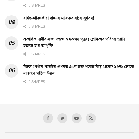
0 SHARES
বাইক-চাৰিচকীয়া বাহনৰ মালিকৰ বাবে সুখবৰ!
0 SHARES
একাধিক নাৰীৰ সংগ পছন্দ শ্বাহৰুখৰ পুত্ৰৰ! প্ৰেমিকাৰ পৰিচয় জানি
হতভম্ব হ’ব আপুনি!
0 SHARES
জিন্স পেণ্টৰ পকেটৰ ওপৰত এখন সৰু পকেট কিয় থাকে? ৯৯% লোকে
নাজানে সঠিক উত্তৰ
0 SHARES