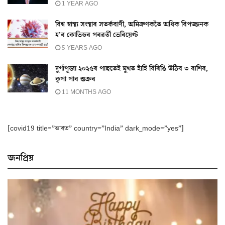
1 YEAR AGO
বিশ্ব স্বাস্থ্য সংস্থাৰ সতৰ্কবাণী, অমিক্ৰণকতৈ অধিক বিপজ্জনক
হ’ব কোভিডৰ পৰৱৰ্তী ভেৰিয়েণ্ট
5 YEARS AGO
দুৰ্গাপূজা ২০২৫ৰ পাছতেই মুখত হাঁহি বিৰিঙি উঠিব ৩ ৰাশিৰ,
কৃপা পাব শুক্ৰৰ
11 MONTHS AGO
[covid19 title=”ভাৰত” country=”India” dark_mode=”yes”]
জনপ্ৰিয়