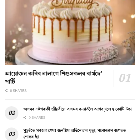
আয়োজন কৰিব নালাগে শিশুসকলৰ বাৰ্থদে’
পাৰ্টি
0 SHARES
অসমৰ এইগৰাকী জীয়ৰীয়ে অসমৰ বন্যাৰ্তলৈ আগবঢ়ালে ৫ কোটি টকা
0 SHARES
মুহূৰ্ততে সকলো শেষ! জনপ্ৰিয় অভিনেতাৰ মৃত্যু, মনোৰঞ্জন জগতত
শোকৰ ছাঁ