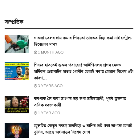
সাম্প্ৰতিক
খাৰুৱা তেলৰ দাম কমাৰ পিছতো ভাৰতত কিয় কমা নাই পেট্ৰল-
ডিজেলৰ দাম?
1 MONTH AGO
শিষ্যৰ হাততেই গুৰুৰ পৰাজয়! আইপিএলৰ প্ৰথম মেচত
হাৰ্দিকৰ গুজৰাটৰ হাতত ধোনীৰ চেন্নাই পৰাস্ত হোৱাৰ বিশেষ ৫টা
কাৰণ…
3 YEARS AGO
কৰণাক লৈ বাবা ভাংগাৰ ভয় লগা ভৱিষ্যদ্বাণী, পূৰ্বৰ তুলনাত
অধিক ধ্বংসকাৰী
1 YEAR AGO
জুলাইত কেতুৰ নক্ষত্ৰ সলনিয়ে ৩ ৰাশিৰ শুই থকা ভাগ্যক জগাই
তুলিব, আছে অৰ্থলাভৰ বিশেষ যোগ