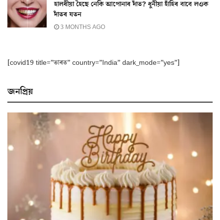
হালধীয়া হৈছে নেকি আপোনাৰ দাঁত? ধুনীয়া হাঁহিৰ বাবে লওক
দাঁতৰ যতন
3 MONTHS AGO
[covid19 title=”ভাৰত” country=”India” dark_mode=”yes”]
জনপ্ৰিয়