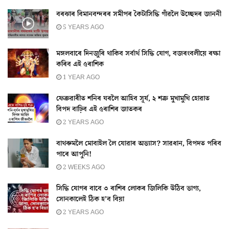
বৰঝাৰ বিমানবন্দৰৰ সমীপৰ কৈটাসিদ্ধি গাঁৱলৈ উচ্ছেদৰ জাননী
5 YEARS AGO
মঙ্গলবাৰে দিনজুৰি থাকিব সৰ্বাৰ্থ সিদ্ধি যোগ, বজৰংবলীয়ে ৰক্ষা
কৰিব এই ৫ৰাশিক
1 YEAR AGO
ফেব্ৰুৱাৰীত শনিৰ ঘৰলৈ আহিব সূৰ্য, ২ শত্ৰু মুখামুখি হোৱাত
বিপদ বাঢ়িব এই ৫ৰাশিৰ জাতকৰ
2 YEARS AGO
বাথৰুমলৈ মোবাইল লৈ যোৱাৰ অভ্যাস? সাৱধান, বিপদত পৰিব
পাৰে আপুনি!
2 WEEKS AGO
সিদ্ধি যোগৰ বাবে ৩ ৰাশিৰ লোকৰ জিলিকি উঠিব ভাগ্য,
সোনকালেই ঠিক হ’ব বিয়া
2 YEARS AGO