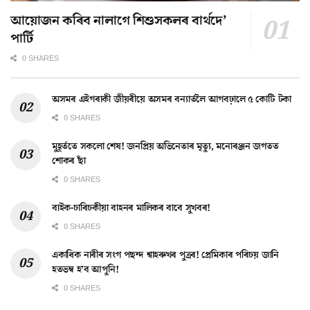
আয়োজন কৰিব নালাগে শিশুসকলৰ বাৰ্থদে’
পাৰ্টি
0 SHARES
অসমৰ এইগৰাকী জীয়ৰীয়ে অসমৰ বন্যাৰ্তলৈ আগবঢ়ালে ৫ কোটি টকা
0 SHARES
মুহূৰ্ততে সকলো শেষ! জনপ্ৰিয় অভিনেতাৰ মৃত্যু, মনোৰঞ্জন জগতত
শোকৰ ছাঁ
0 SHARES
বাইক-চাৰিচকীয়া বাহনৰ মালিকৰ বাবে সুখবৰ!
0 SHARES
একাধিক নাৰীৰ সংগ পছন্দ শ্বাহৰুখৰ পুত্ৰৰ! প্ৰেমিকাৰ পৰিচয় জানি
হতভম্ব হ’ব আপুনি!
0 SHARES