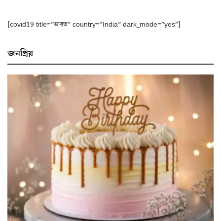
[covid19 title=”ভাৰত” country=”India” dark_mode=”yes”]
জনপ্ৰিয়