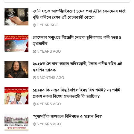
জানি থওক আগতীয়াকৈয়ে! ১মেৰ পৰা ATM লেনদেনৰ চাৰ্জ
বৃদ্ধি কৰিলে দেশৰ এই বেচৰকাৰী বেংকে
1 YEAR AGO
কেমেৰাৰ সন্মুখতে বিজেপি নেতাক ছুৰিকাঘাত কৰি হত্যা ৪
মুখাধাৰীৰ
4 YEARS AGO
২০২৬ক লৈ বাবা ভাঙ্গাৰ ভৱিষ্যদ্বাণী, টকাৰ গাদীত বহিব এই
৫ৰাশিৰ জাতক
3 MONTHS AGO
১৯৯৪ত কি ডাঙৰ ৰিস্ক লৈছিল হিমন্ত বিশ্ব শৰ্মাই? ডঃ শৰ্মাই
প্ৰকাশ নকৰা বিশেষ সফলতাটো কি আছিল?
4 YEARS AGO
‘মুখ্যমন্ত্ৰীক সাক্ষাতৰ বিনিময়ত ৫ হাজাৰ টকা’
5 YEARS AGO