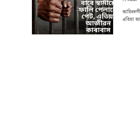
আহিবলগীয়
এতিয়া আজী