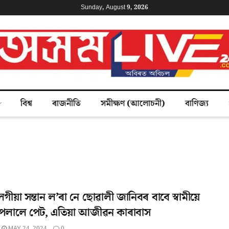
Sunday, August 9, 2026
বিশ্ব
ৰাজনীতি
সমীক্ষণ (আলোচনী)
বাণিজ্য
ীয়া সন্তান ল’ৰা নে ছোৱালী জানিবৰ বাবে স্বামীয়ে
পেলালে পেট, এতিয়া আজীৱন কাৰাবাস
MAY 24, 2024
0