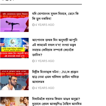
যদি যোগাসনৰ সুফল বিচাৰে, তেনে কি
কি ভুল নকৰিব!
4 YEARS AGO
আপোনাৰ জন্মৰ দিন অনুযায়ী আপুনি
এই কামতেই সফল হ’ব! সংখ্যা তত্ত্বৰ
সহায়ত কেৰিয়াৰ সম্পৰ্কে কেনেকৈ
জানিব?
3 YEARS AGO
দিল্লীৰ হিংসাত্মক ঘটনা : JNUৰ প্ৰাক্তন
ছাত্ৰ নেতা ওমৰ খালিদৰ জামিন খাৰিজ
আদালতৰ
4 YEARS AGO
বিৰাটতকৈ বয়সত কিমান ডাঙৰ অনুষ্কা?
দুয়োৰে প্ৰেমৰ আৰম্ভণিও হৈছিল আচৰিত