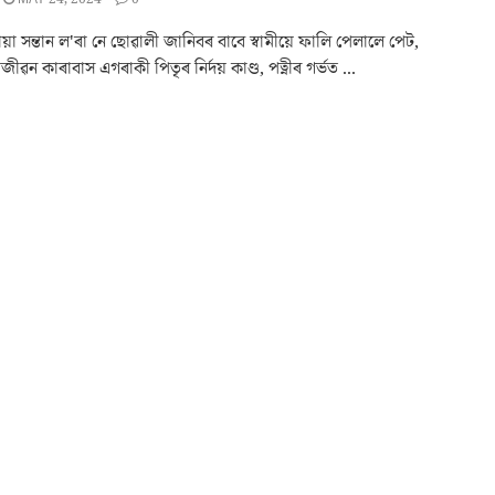
া সন্তান ল'ৰা নে ছোৱালী জানিবৰ বাবে স্বামীয়ে ফালি পেলালে পেট,
ৱন কাৰাবাস এগৰাকী পিতৃৰ নিৰ্দয় কাণ্ড, পত্নীৰ গৰ্ভত ...