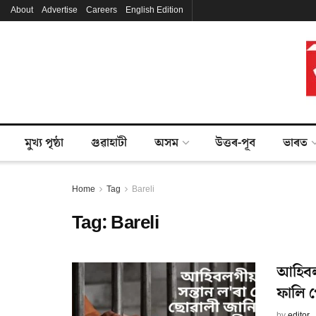
About
Advertise
Careers
English Edition
মুখ্য পৃষ্ঠা
গুৱাহাটী
অসম
উত্তৰ-পূব
ভাৰত
Home
Tag
Bareli
Tag:
Bareli
আহিবলগ
ফালি 
by
editor