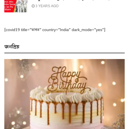
3 YEARS AGO
[covid19 title=”ভাৰত” country=”India” dark_mode=”yes”]
জনপ্ৰিয়