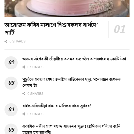
আয়োজন কৰিব নালাগে শিশুসকলৰ বাৰ্থদে’
পাৰ্টি
0 SHARES
অসমৰ এইগৰাকী জীয়ৰীয়ে অসমৰ বন্যাৰ্তলৈ আগবঢ়ালে ৫ কোটি টকা
0 SHARES
মুহূৰ্ততে সকলো শেষ! জনপ্ৰিয় অভিনেতাৰ মৃত্যু, মনোৰঞ্জন জগতত
শোকৰ ছাঁ
0 SHARES
বাইক-চাৰিচকীয়া বাহনৰ মালিকৰ বাবে সুখবৰ!
0 SHARES
একাধিক নাৰীৰ সংগ পছন্দ শ্বাহৰুখৰ পুত্ৰৰ! প্ৰেমিকাৰ পৰিচয় জানি
হতভম্ব হ’ব আপুনি!