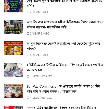
কেতু-শুক্ৰৰ কৃপাত আগন্তুক ২২ দিনত ভাগ্য জিলিকি উঠিব ৫টা
ৰাশিৰ
2 YEARS AGO
আৰ জি কাৰ হাস্পতালৰ মহিলা চিকিৎসকৰ সৈতে হোৱা জঘন্য
ঘটনাৰ ৰায়দান- যাৱজ্জীৱন শাস্তি
2 YEARS AGO
আপুনি নিচাসক্ত নেকি? নিচাসক্তিৰ পৰা কেনেকৈ মুক্তি লাভ
কৰিব?
4 YEARS AGO
২ মিনিটতে একাউণ্টলৈ আহিব ধন, বিপদত এই সহজ পদ্ধতিৰে
লওক লোন!
4 MONTHS AGO
8th Pay Commission ত ওলাইছে চাকৰি, মাহত ১২ দিন
কাম কৰি উপাৰ্জন কৰক ৯০ হাজাৰ টকা
4 MONTHS AGO
নাগপুৰ টেষ্টত অষ্ট্ৰেলিয়াৰ বিৰুদ্ধে বৃহৎ জয় টীম ইণ্ডিয়াৰ