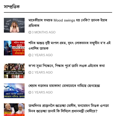
সাম্প্ৰতিক
মাহেকীয়াৰ সময়ত Mood swings হয় নেকি? জানক ইয়াৰ
প্ৰতিকাৰ
3 MONTHS AGO
শনিৰ অশুভ দৃষ্টি মংগল গ্ৰহত, বৃহৎ লোকচানৰ সন্মুখীন হ’ব এই
৩ৰাশিৰ জাতক
2 YEARS AGO
ক’লা সূতা পিন্ধেনে, পিন্ধাৰ পূৰ্বে জানি লওক এইবোৰ কথা
2 YEARS AGO
শ্বেয়াৰ বজাৰত হাহাকাৰ! হোৰাহোৰে নামিছে ছেনছেক্স
5 YEARS AGO
জন্মদিনত প্ৰাক্তনলৈ শুভেচ্ছা মোদীৰ, মনমোহন সিঙক ওপজা
দিনৰ শুভেচ্ছা জনাই কি লিখিলে প্ৰধানমন্ত্ৰী মোদীয়ে?