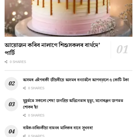
আয়োজন কৰিব নালাগে শিশুসকলৰ বাৰ্থদে’
পাৰ্টি
0 SHARES
অসমৰ এইগৰাকী জীয়ৰীয়ে অসমৰ বন্যাৰ্তলৈ আগবঢ়ালে ৫ কোটি টকা
0 SHARES
মুহূৰ্ততে সকলো শেষ! জনপ্ৰিয় অভিনেতাৰ মৃত্যু, মনোৰঞ্জন জগতত
শোকৰ ছাঁ
0 SHARES
বাইক-চাৰিচকীয়া বাহনৰ মালিকৰ বাবে সুখবৰ!
0 SHARES