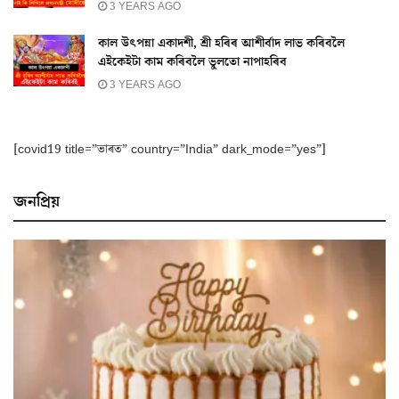
3 YEARS AGO
কাল উৎপন্না একাদশী, শ্ৰী হৰিৰ আশীৰ্বাদ লাভ কৰিবলৈ
এইকেইটা কাম কৰিবলৈ ভুলতো নাপাহৰিব
3 YEARS AGO
[covid19 title=”ভাৰত” country=”India” dark_mode=”yes”]
জনপ্ৰিয়