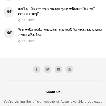
একাধিক নাৰীৰ সংগ পছন্দ শ্বাহৰুখৰ পুত্ৰৰ! প্ৰেমিকাৰ পৰিচয় জানি
হতভম্ব হ’ব আপুনি!
0 SHARES
জিন্স পেণ্টৰ পকেটৰ ওপৰত এখন সৰু পকেট কিয় থাকে? ৯৯% লোকে
নাজানে সঠিক উত্তৰ
0 SHARES
About Us
You’re visiting the official website of Asom Live 24, a dedicated