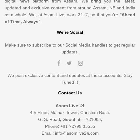
digital news platform from Assam. We bring you the latest,
updated and exclusive content from around Assam, NE and India
as a whole. We, at Asom Live, work 24×7, so that you’re
“Ahead
of Time, Always”
.
We’re Social
Make sure to subscribe to our Social Media handles to get regular
updates.
We post exclusive content and updates at these accounts. Stay
Tuned !!
Contact Us
Asom Live 24
4th Floor, Mainak Tower, Christian Basti,
G. S. Road, Guwahati – 781005,
Phone: +91 72798 35555
Email: info@asomlive24.com