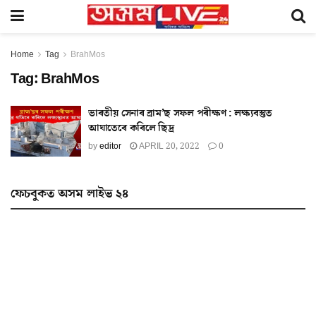
Home
Tag
BrahMos
Tag:
BrahMos
ভাৰতীয় সেনাৰ ব্ৰাম’ছ সফল পৰীক্ষণ : লক্ষ্যবস্তুত
আঘাতেৰে কৰিলে ছিদ্ৰ
by
editor
APRIL 20, 2022
0
ফেচবুকত অসম লাইভ ২৪