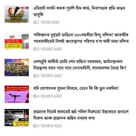
এতিয়াই সলনি কৰক পুৰণি চিম কাৰ্ড, নিৰাপত্তাৰ প্ৰতি ডাঙৰ
ভাবুকি
1 YEAR AGO
পাকিস্তানত দুৰ্বৃত্তই ভাঙিলে ১৫০বছৰীয়া হিন্দু মন্দিৰ! আৰক্ষীৰ
পহৰাদাৰীতেই নিশাই ধ্বংসস্তুপত পৰিণত হ’ল মাৰী মাতা মন্দিৰ
3 YEARS AGO
দেশজুৰি কাৰ্ফিউ জাৰি শেখ হাছিনা চৰকাৰৰ, আইনশৃংখলা
নিয়ন্ত্ৰণৰ বাবে পথে পথে সেনাবাহিনী, বাংলাদেশত হৈছে কি?
2 YEARS AGO
যদি যোগাসনৰ সুফল বিচাৰে, তেনে কি কি ভুল নকৰিব!
4 YEARS AGO
প্ৰজ্ঞানৰ নিচেই কাষতেই শুই পৰিল বিক্ৰমো! ইছৰোৱে জনালে
বিক্ৰম আৰু প্ৰজ্ঞানৰ অন্তিম সময়ৰ কথা
3 YEARS AGO