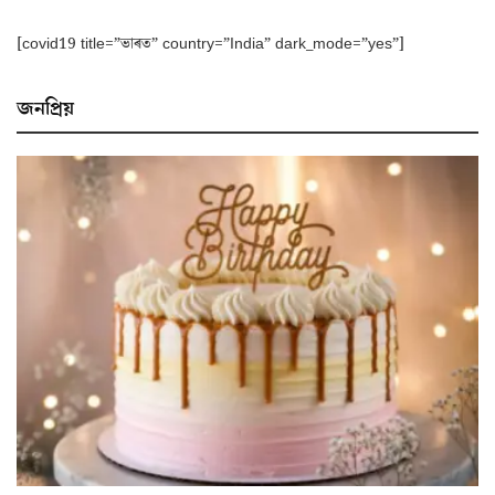
[covid19 title=”ভাৰত” country=”India” dark_mode=”yes”]
জনপ্ৰিয়