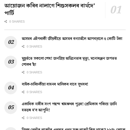
আয়োজন কৰিব নালাগে শিশুসকলৰ বাৰ্থদে’
পাৰ্টি
0 SHARES
অসমৰ এইগৰাকী জীয়ৰীয়ে অসমৰ বন্যাৰ্তলৈ আগবঢ়ালে ৫ কোটি টকা
0 SHARES
মুহূৰ্ততে সকলো শেষ! জনপ্ৰিয় অভিনেতাৰ মৃত্যু, মনোৰঞ্জন জগতত
শোকৰ ছাঁ
0 SHARES
বাইক-চাৰিচকীয়া বাহনৰ মালিকৰ বাবে সুখবৰ!
0 SHARES
একাধিক নাৰীৰ সংগ পছন্দ শ্বাহৰুখৰ পুত্ৰৰ! প্ৰেমিকাৰ পৰিচয় জানি
হতভম্ব হ’ব আপুনি!
0 SHARES
জিন্স পেণ্টৰ পকেটৰ ওপৰত এখন সৰু পকেট কিয় থাকে? ৯৯% লোকে