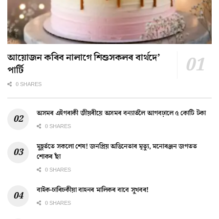
আয়োজন কৰিব নালাগে শিশুসকলৰ বাৰ্থদে’
পাৰ্টি
0 SHARES
অসমৰ এইগৰাকী জীয়ৰীয়ে অসমৰ বন্যাৰ্তলৈ আগবঢ়ালে ৫ কোটি টকা
0 SHARES
মুহূৰ্ততে সকলো শেষ! জনপ্ৰিয় অভিনেতাৰ মৃত্যু, মনোৰঞ্জন জগতত
শোকৰ ছাঁ
0 SHARES
বাইক-চাৰিচকীয়া বাহনৰ মালিকৰ বাবে সুখবৰ!
0 SHARES