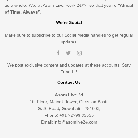
as a whole. We, at Asom Live, work 24×7, so that you’re
“Ahead
of Time, Always”
.
We’re Social
Make sure to subscribe to our Social Media handles to get regular
updates.
We post exclusive content and updates at these accounts. Stay
Tuned !!
Contact Us
Asom Live 24
4th Floor, Mainak Tower, Christian Basti,
G. S. Road, Guwahati – 781005,
Phone: +91 72798 35555
Email: info@asomlive24.com