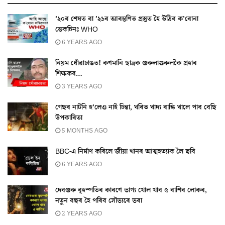
’২০ৰ শেষত বা ’২১ৰ আৰম্ভণিত প্ৰস্তুত হৈ উঠিব ক’ৰোনা
ভেকচিনঃ WHO
6 YEARS AGO
নিয়ম ধোঁৱাচাঙত! কণমানি ছাত্ৰক গুৰুলাগুৰুলকৈ প্ৰহাৰ
শিক্ষকৰ…
3 YEARS AGO
গেছৰ নাটনি হ’লেও নাই চিন্তা, খৰিত খাদ্য ৰান্ধি খালে পাব বেছি
উপকাৰিতা
5 MONTHS AGO
BBC-এ নির্মাণ কৰিলে জীয়া খানৰ আত্মহত্যাক লৈ ছবি
6 YEARS AGO
দেবগুৰু বৃহস্পতিৰ কাৰণে ভাগ্য খোল খাব ৫ ৰাশিৰ লোকৰ,
নতুন বছৰ হৈ পৰিব সৌভ্যৰে ভৰা
2 YEARS AGO