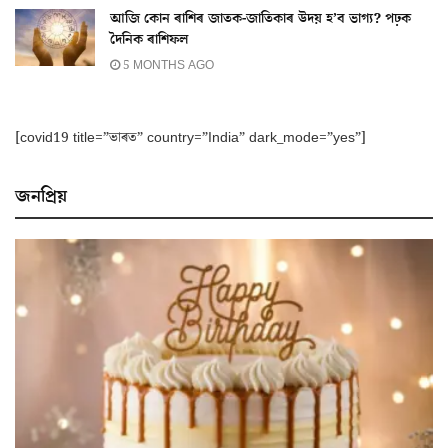
আজি কোন ৰাশিৰ জাতক-জাতিকাৰ উদয় হ’ব ভাগ্য? পঢ়ক
দৈনিক ৰাশিফল
5 MONTHS AGO
[covid19 title=”ভাৰত” country=”India” dark_mode=”yes”]
জনপ্ৰিয়