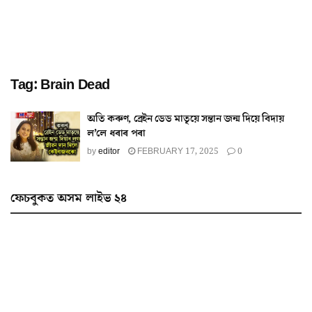
Tag:
Brain Dead
অতি কৰুণ, ব্ৰেইন ডেড মাতৃয়ে সন্তান জন্ম দিয়ে বিদায়
ল’লে ধৰাৰ পৰা
by
editor
FEBRUARY 17, 2025
0
ফেচবুকত অসম লাইভ ২৪