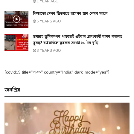
1 YEAR AGO
শিক্ষাতো দেশৰ ভিতৰতে অসমৰ স্থান শেষৰ ফালে
5 YEARS AGO
ভয়াৱহ ভূমিকম্পৰ পাছতেই এইবাৰ প্ৰলংকাৰী বানৰ কৱলত
তুৰস্ক! বৰ্তমানলৈ মৃতকৰ সংখ্যা ১০ লৈ বৃদ্ধি
3 YEARS AGO
[covid19 title=”ভাৰত” country=”India” dark_mode=”yes”]
জনপ্ৰিয়