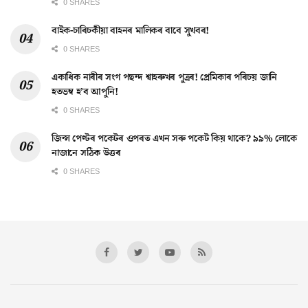
0 SHARES
বাইক-চাৰিচকীয়া বাহনৰ মালিকৰ বাবে সুখবৰ!
0 SHARES
একাধিক নাৰীৰ সংগ পছন্দ শ্বাহৰুখৰ পুত্ৰৰ! প্ৰেমিকাৰ পৰিচয় জানি
হতভম্ব হ’ব আপুনি!
0 SHARES
জিন্স পেণ্টৰ পকেটৰ ওপৰত এখন সৰু পকেট কিয় থাকে? ৯৯% লোকে
নাজানে সঠিক উত্তৰ
0 SHARES