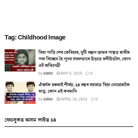
Tag:
Childhood Image
বিয়া পাতি শেষ কেৰিয়াৰ, দুটি সন্তান জন্মৰ পাছত স্বামীৰ
পৰা বিচ্ছেদ হৈ পুনৰ সফলতাৰে উভতে বলীউডলৈ, কোন
এই অভিনেত্ৰী
by
editor
MAY 6, 2024
0
ঐশ্বৰ্যক হৰুৱাই শীৰ্ষত, ২৪ বছৰ বয়সতে বিয়া নোহোৱাকৈ
মাতৃ, কোন এই কনমানি
by
editor
APRIL 28, 2024
0
ফেচবুকত অসম লাইভ ২৪