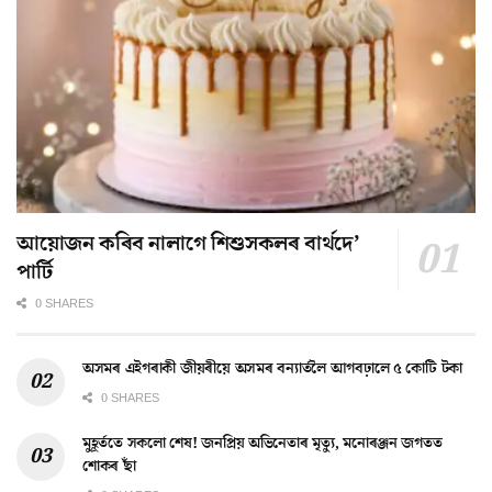
আয়োজন কৰিব নালাগে শিশুসকলৰ বাৰ্থদে’
পাৰ্টি
0 SHARES
অসমৰ এইগৰাকী জীয়ৰীয়ে অসমৰ বন্যাৰ্তলৈ আগবঢ়ালে ৫ কোটি টকা
0 SHARES
মুহূৰ্ততে সকলো শেষ! জনপ্ৰিয় অভিনেতাৰ মৃত্যু, মনোৰঞ্জন জগতত
শোকৰ ছাঁ