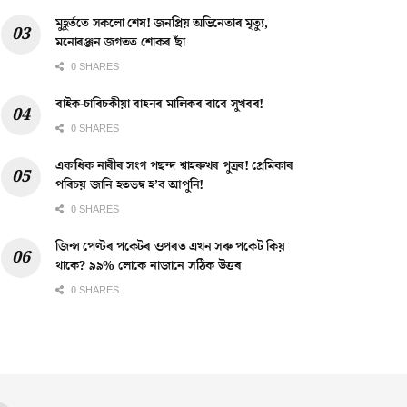
মুহূৰ্ততে সকলো শেষ! জনপ্ৰিয় অভিনেতাৰ মৃত্যু,
মনোৰঞ্জন জগতত শোকৰ ছাঁ
0 SHARES
বাইক-চাৰিচকীয়া বাহনৰ মালিকৰ বাবে সুখবৰ!
0 SHARES
একাধিক নাৰীৰ সংগ পছন্দ শ্বাহৰুখৰ পুত্ৰৰ! প্ৰেমিকাৰ
পৰিচয় জানি হতভম্ব হ’ব আপুনি!
0 SHARES
জিন্স পেণ্টৰ পকেটৰ ওপৰত এখন সৰু পকেট কিয়
থাকে? ৯৯% লোকে নাজানে সঠিক উত্তৰ
0 SHARES