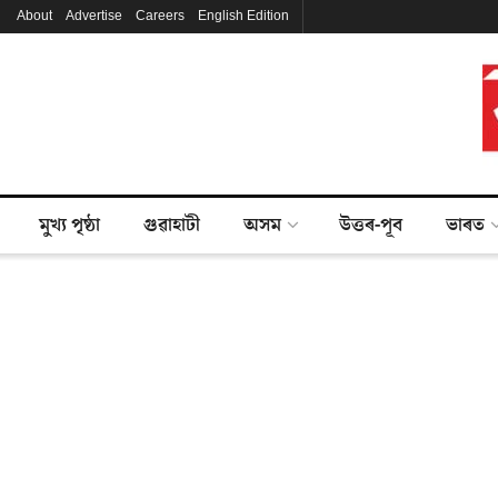
About
Advertise
Careers
English Edition
মুখ্য পৃষ্ঠা
গুৱাহাটী
অসম
উত্তৰ-পূব
ভাৰত