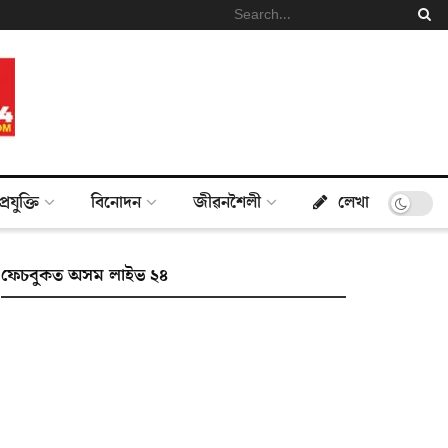
প্ৰযুক্তি
বিনোদন
জীৱনশৈলী
লেখা
ফেচবুকত অসম লাইভ ২৪