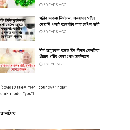
2 YEARS AGO
পত্নীৰ অকথ্য নিৰ্যাতন, অত্যাচাৰ সহিব
নোৱাৰি পলাই আৰক্ষীৰ কাষ চাপিল স্বামী
2 YEARS AGO
দীৰ্ঘ অসুস্থতাৰ অন্তত চিৰ বিদায় কেথলিক
খ্ৰীষ্টান ধৰ্মীয় নেতা পোপ ফ্ৰান্সিছৰ
1 YEAR AGO
[covid19 title=”ভাৰত” country=”India”
dark_mode=”yes”]
জনপ্ৰিয়