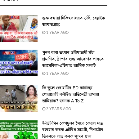
গুৰু ৰন্ধাৱা চিকিৎসালয়ত ভৰ্তি, বেয়াকৈ
আঘাতপ্ৰাপ্ত
1 YEAR AGO
পুনৰ বাবা ভংগাৰ ভৱিষ্যদ্বাণী সঁচা
প্ৰমাণিত, ট্ৰাম্পৰ শুল্ক আৰোপৰ পাছতে
আমেৰিকা-এছিয়াত আৰ্থিক সংকট
1 YEAR AGO
কি ভুলে গুৱাহাটীৰ ED কাৰ্যালয়
পোৱালেহি বলীউড অভিনেত্ৰী তামান্না
ভাটিয়াক? জানক A To Z
2 YEARS AGO
ই-ভিটামিন কেপচুলৰ সৈতে কেৱল মাত্ৰ
ব্যৱহাৰ কৰক এইবিধ সামগ্ৰী, নিশাটোৰ
ভিতৰতে লাভ কৰক সুন্দৰ ছাল