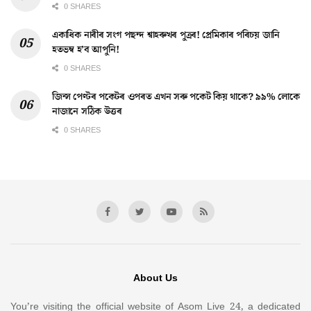
0 SHARES
একাধিক নাৰীৰ সংগ পছন্দ শ্বাহৰুখৰ পুত্ৰৰ! প্ৰেমিকাৰ পৰিচয় জানি
হতভম্ব হ’ব আপুনি!
0 SHARES
জিন্স পেণ্টৰ পকেটৰ ওপৰত এখন সৰু পকেট কিয় থাকে? ৯৯% লোকে
নাজানে সঠিক উত্তৰ
0 SHARES
About Us
You’re visiting the official website of Asom Live 24, a dedicated