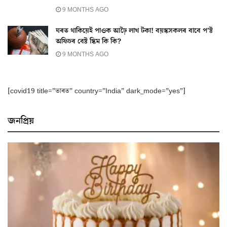
9 MONTHS AGO
ঘৰত থাকিয়েই পাওক আঢ়ৈ লাখ টকা! বয়স্কসকলৰ বাবে প’ষ্ট
অফিচৰ বেষ্ট স্কিম কি কি?
9 MONTHS AGO
[covid19 title=”ভাৰত” country=”India” dark_mode=”yes”]
জনপ্ৰিয়