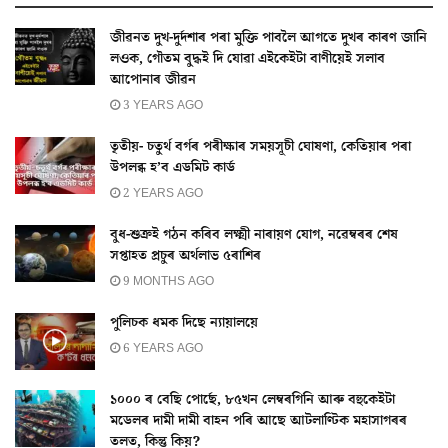
জীৱনত দুখ-দুৰ্দশাৰ পৰা মুক্তি পাবলৈ আগতে দুখৰ কাৰণ জানি
লওক, গৌতম বুদ্ধই দি যোৱা এইকেইটা বাণীয়েই সলাব
আপোনাৰ জীৱন
3 YEARS AGO
তৃতীয়- চতুৰ্থ বৰ্গৰ পৰীক্ষাৰ সময়সূচী ঘোষণা, কেতিয়াৰ পৰা
উপলব্ধ হ’ব এডমিট কাৰ্ড
2 YEARS AGO
বুধ-শুক্ৰই গঠন কৰিব লক্ষ্মী নাৰায়ণ যোগ, নৱেম্বৰৰ শেষ
সপ্তাহত প্ৰচুৰ অৰ্থলাভ ৫ৰাশিৰ
9 MONTHS AGO
পুলিচক ধমক দিছে ন্যায়ালয়ে
6 YEARS AGO
১০০০ ৰ বেছি পোৰ্ছে, ৮৫খন লেম্বৰগিনি আৰু বহুকেইটা
মডেলৰ দামী দামী বাহন পৰি আছে আটলাণ্টিক মহাসাগৰৰ
তলত, কিন্তু কিয়?