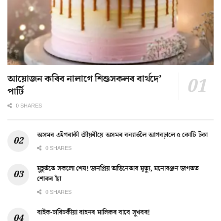
আয়োজন কৰিব নালাগে শিশুসকলৰ বাৰ্থদে’
পাৰ্টি
0 SHARES
অসমৰ এইগৰাকী জীয়ৰীয়ে অসমৰ বন্যাৰ্তলৈ আগবঢ়ালে ৫ কোটি টকা
0 SHARES
মুহূৰ্ততে সকলো শেষ! জনপ্ৰিয় অভিনেতাৰ মৃত্যু, মনোৰঞ্জন জগতত
শোকৰ ছাঁ
0 SHARES
বাইক-চাৰিচকীয়া বাহনৰ মালিকৰ বাবে সুখবৰ!