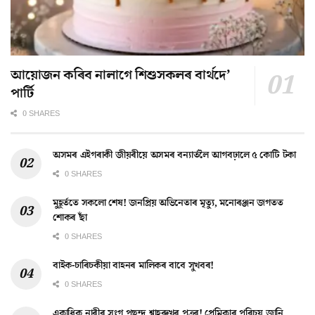
আয়োজন কৰিব নালাগে শিশুসকলৰ বাৰ্থদে’
পাৰ্টি
0 SHARES
অসমৰ এইগৰাকী জীয়ৰীয়ে অসমৰ বন্যাৰ্তলৈ আগবঢ়ালে ৫ কোটি টকা
0 SHARES
মুহূৰ্ততে সকলো শেষ! জনপ্ৰিয় অভিনেতাৰ মৃত্যু, মনোৰঞ্জন জগতত
শোকৰ ছাঁ
0 SHARES
বাইক-চাৰিচকীয়া বাহনৰ মালিকৰ বাবে সুখবৰ!
0 SHARES
একাধিক নাৰীৰ সংগ পছন্দ শ্বাহৰুখৰ পুত্ৰৰ! প্ৰেমিকাৰ পৰিচয় জানি