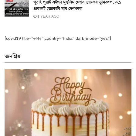
পুৱাই পুৱাই এইখন মুছলিম দেশত ভয়ংকৰ ভূমিকম্প, ৬.১
প্ৰাবল্যই জোকাৰি যায় দেশখনক
1 YEAR AGO
[covid19 title=”ভাৰত” country=”India” dark_mode=”yes”]
জনপ্ৰিয়