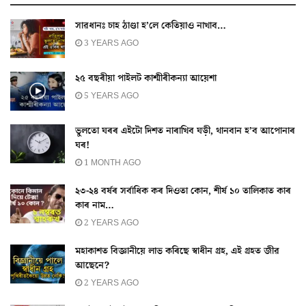
সাৱধানঃ চাহ ঠাণ্ডা হ’লে কেতিয়াও নাখাব…
3 YEARS AGO
২৫ বছৰীয়া পাইলট কাশ্মীৰীকন্যা আয়েশা
5 YEARS AGO
ভুলতো ঘৰৰ এইটো দিশত নাৰাখিব ঘড়ী, থানবান হ’ব আপোনাৰ
ঘৰ!
1 MONTH AGO
২৩-২৪ বৰ্ষৰ সৰ্বাধিক কৰ দিওতা কোন, শীৰ্ষ ১০ তালিকাত কাৰ
কাৰ নাম…
2 YEARS AGO
মহাকাশত বিজ্ঞানীয়ে লাভ কৰিছে স্বাধীন গ্ৰহ, এই গ্ৰহত জীৱ
আছেনে?
2 YEARS AGO