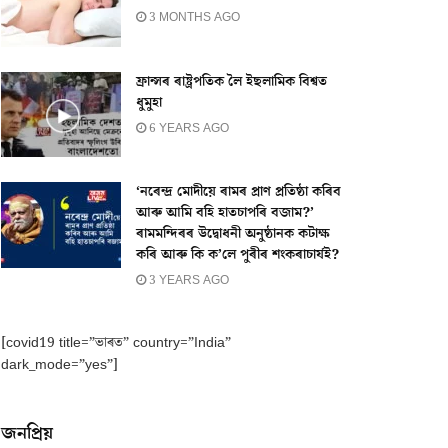
3 MONTHS AGO
ফ্ৰান্সৰ ৰাষ্ট্ৰপতিক লৈ ইছলামিক বিশ্বত
ধুমুহা
6 YEARS AGO
‘নৰেন্দ্ৰ মোদীয়ে ৰামৰ প্ৰাণ প্ৰতিষ্ঠা কৰিব
আৰু আমি বহি হাতচাপৰি বজাম?’
ৰামমন্দিৰৰ উদ্বোধনী অনুষ্ঠানক কটাক্ষ
কৰি আৰু কি ক’লে পুৰীৰ শংকৰাচাৰ্যই?
3 YEARS AGO
[covid19 title=”ভাৰত” country=”India”
dark_mode=”yes”]
জনপ্ৰিয়