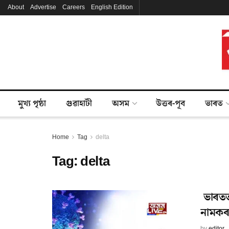
About
Advertise
Careers
English Edition
মুখ্য পৃষ্ঠা
গুৱাহাটী
অসম
উত্তৰ-পূব
ভাৰত
Home
Tag
delta
Tag:
delta
ভাৰতত 
নামক
by
editor