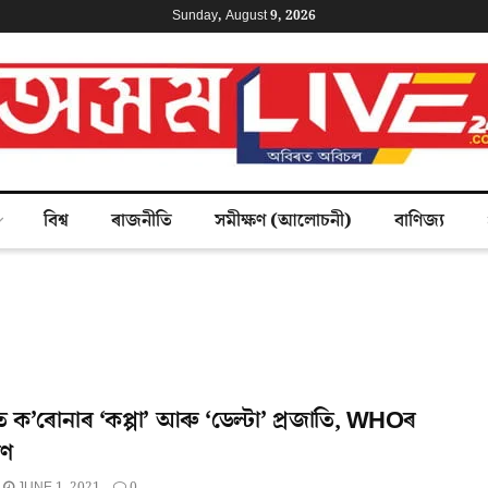
Sunday, August 9, 2026
বিশ্ব
ৰাজনীতি
সমীক্ষণ (আলোচনী)
বাণিজ্য
ক’ৰোনাৰ ‘কপ্পা’ আৰু ‘ডেল্টা’ প্ৰজাতি, WHOৰ
ৰণ
JUNE 1, 2021
0