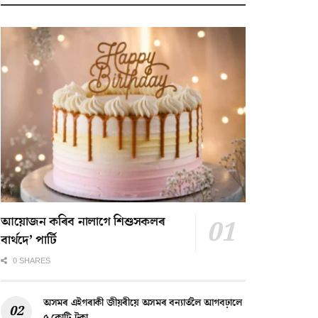
আয়োজন কৰিব নালাগে শিশুসকলৰ
বাৰ্থদে’ পাৰ্টি
0 SHARES
অসমৰ এইগৰাকী জীয়ৰীয়ে অসমৰ বন্যাৰ্তলৈ আগবঢ়ালে