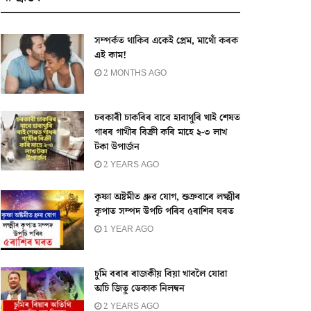
সম্পৰ্কত থাকিব একেই প্ৰেম, মাথোঁ কৰক
এই কাম!
2 MONTHS AGO
চৰকাৰী চাকৰিৰ বাবে হাবাথুৰি খাই শেষত
গাধৰ গাখীৰ বিক্ৰী কৰি মাহে ২-৩ লাখ
টকা উপাৰ্জন
2 YEARS AGO
কৃষ্ণা অষ্টমীত ধ্ৰুৱ যোগ, শুক্ৰবাৰে লক্ষ্মীৰ
কৃপাত সম্পদ উপচি পৰিব ৫ৰাশিৰ ঘৰত
1 YEAR AGO
চুমি বৰাৰ ৰাজকীয় বিয়া খাবলৈ যোৱা
অচি জিতু ডেকাক নিলম্বন
2 YEARS AGO