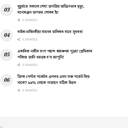
মুহূৰ্ততে সকলো শেষ! জনপ্ৰিয় অভিনেতাৰ মৃত্যু,
মনোৰঞ্জন জগতত শোকৰ ছাঁ
0 SHARES
বাইক-চাৰিচকীয়া বাহনৰ মালিকৰ বাবে সুখবৰ!
0 SHARES
একাধিক নাৰীৰ সংগ পছন্দ শ্বাহৰুখৰ পুত্ৰৰ! প্ৰেমিকাৰ
পৰিচয় জানি হতভম্ব হ’ব আপুনি!
0 SHARES
জিন্স পেণ্টৰ পকেটৰ ওপৰত এখন সৰু পকেট কিয়
থাকে? ৯৯% লোকে নাজানে সঠিক উত্তৰ
0 SHARES