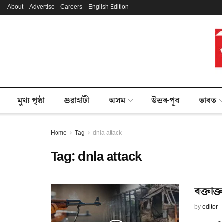
About
Advertise
Careers
English Edition
মুখ্য পৃষ্ঠা
গুৱাহাটী
অসম
উত্তৰ-পূব
ভাৰত
Home
Tag
dnla attack
Tag:
dnla attack
ৰক্তাক
by
editor