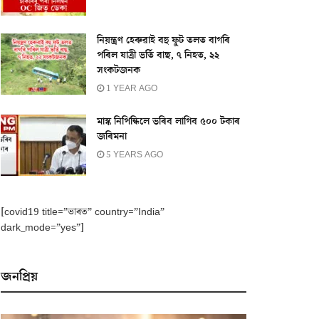
নিয়ন্ত্ৰণ হেৰুৱাই বহু ফুট তলত বাগৰি
পৰিল যাত্ৰী ভৰ্তি বাছ, ৭ নিহত, ২২
সংকটজনক
1 YEAR AGO
মাস্ক নিপিন্ধিলে ভৰিব লাগিব ৫০০ টকাৰ
জৰিমনা
5 YEARS AGO
[covid19 title=”ভাৰত” country=”India”
dark_mode=”yes”]
জনপ্ৰিয়