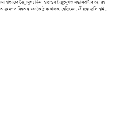
ডিমা হাছাওৰ দৈয়ুংমুখ৷ ডিমা হাছাওৰ দৈয়ুংমুখত সন্ত্ৰাসবাদীৰ ভয়াৱহ
ক্ৰমণত নিহত ৫ জনকৈ ট্ৰাক চালক, হেণ্ডিমেন৷ জীৱন্তে জ্বলি ছাই ...