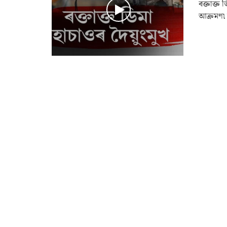
ৰক্তাক্ত 
আক্ৰমণ৷ আ