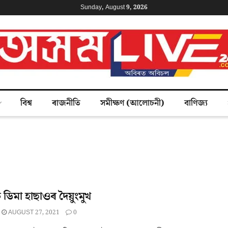
Sunday, August 9, 2026
বিশ্ব
ৰাজনীতি
সমীক্ষণ (আলোচনী)
বাণিজ্য
্ত ডিমা হাছাওৰ দৈয়ুংমুখ
AUGUST 27, 2021
0