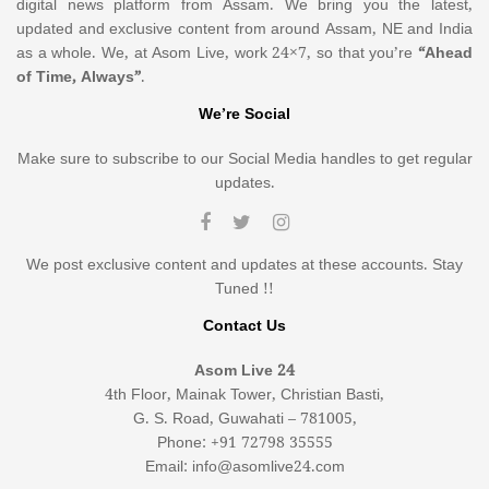
digital news platform from Assam. We bring you the latest,
updated and exclusive content from around Assam, NE and India
as a whole. We, at Asom Live, work 24×7, so that you’re
“Ahead
of Time, Always”
.
We’re Social
Make sure to subscribe to our Social Media handles to get regular
updates.
We post exclusive content and updates at these accounts. Stay
Tuned !!
Contact Us
Asom Live 24
4th Floor, Mainak Tower, Christian Basti,
G. S. Road, Guwahati – 781005,
Phone: +91 72798 35555
Email: info@asomlive24.com