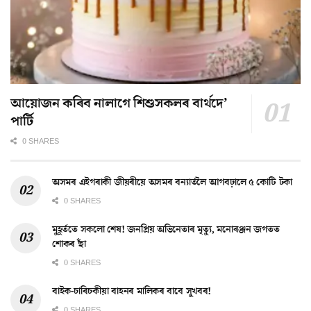
আয়োজন কৰিব নালাগে শিশুসকলৰ বাৰ্থদে’
পাৰ্টি
0 SHARES
অসমৰ এইগৰাকী জীয়ৰীয়ে অসমৰ বন্যাৰ্তলৈ আগবঢ়ালে ৫ কোটি টকা
0 SHARES
মুহূৰ্ততে সকলো শেষ! জনপ্ৰিয় অভিনেতাৰ মৃত্যু, মনোৰঞ্জন জগতত
শোকৰ ছাঁ
0 SHARES
বাইক-চাৰিচকীয়া বাহনৰ মালিকৰ বাবে সুখবৰ!
0 SHARES