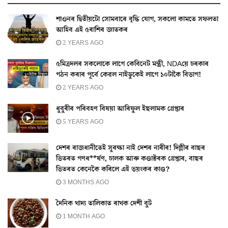
শাওনৰ দ্বিতীয়টো সোমবাৰে বৃদ্ধি যোগ, সকলো কামতে সফলতা
আহিব এই ৫ৰাশিৰ জাতকৰ
2 YEARS AGO
৫মিত্ৰদলৰ সকলোকে লাগে কেবিনেট মন্ত্ৰী, NDAয়ে চৰকাৰ
গঠন কৰাৰ পূৰ্বে কেৱল নাইডুকেই লাগে ১০টাকৈ বিভাগ!
2 YEARS AGO
ধুবুৰীৰ পৰিবহণ বিষয়া আৰিফুল ইছলামক গ্ৰেপ্তাৰ
5 YEARS AGO
দেশৰ ৰাজধানীতেই সুৰক্ষা নাই দেশৰ নাৰীৰ! দিল্লীৰ বাছৰ
ভিতৰত গণধ**ৰ্ষণ, চালক আৰু কণ্ডাক্টৰক গ্ৰেপ্তাৰ, বাছৰ
ভিতৰত কেনেকৈ কৰিলে এই ভয়ংকৰ কাণ্ড?
3 MONTHS AGO
দৈনিক খাদ্য তালিকাত ৰাখক দেশী বুট
1 MONTH AGO