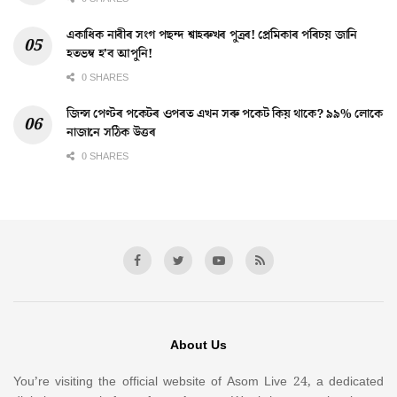
একাধিক নাৰীৰ সংগ পছন্দ শ্বাহৰুখৰ পুত্ৰৰ! প্ৰেমিকাৰ পৰিচয় জানি
হতভম্ব হ’ব আপুনি!
0 SHARES
জিন্স পেণ্টৰ পকেটৰ ওপৰত এখন সৰু পকেট কিয় থাকে? ৯৯% লোকে
নাজানে সঠিক উত্তৰ
0 SHARES
About Us
You’re visiting the official website of Asom Live 24, a dedicated