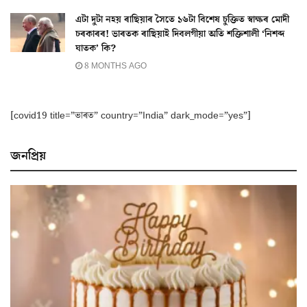
এটা দুটা নহয় ৰাছিয়াৰ সৈতে ১৬টা বিশেষ চুক্তিত স্বাক্ষৰ মোদী
চৰকাৰৰ! ভাৰতক ৰাছিয়াই দিবলগীয়া অতি শক্তিশালী ‘নিশব্দ
ঘাতক’ কি?
8 MONTHS AGO
[covid19 title=”ভাৰত” country=”India” dark_mode=”yes”]
জনপ্ৰিয়