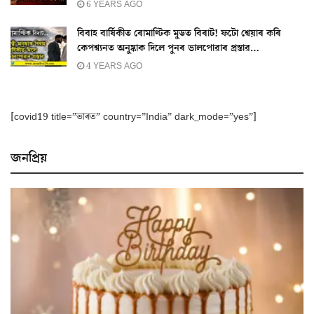
6 YEARS AGO
বিবাহ বাৰ্ষিকীত ৰোমাণ্টিক মুডত বিৰাট! ফটো শ্বেয়াৰ কৰি
কেপশ্ব্যনত অনুষ্কাক দিলে পুনৰ ভালপোৱাৰ প্ৰস্তাৱ…
4 YEARS AGO
[covid19 title=”ভাৰত” country=”India” dark_mode=”yes”]
জনপ্ৰিয়