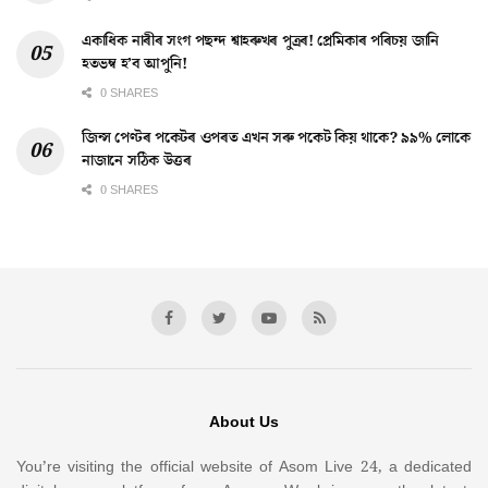
একাধিক নাৰীৰ সংগ পছন্দ শ্বাহৰুখৰ পুত্ৰৰ! প্ৰেমিকাৰ পৰিচয় জানি
হতভম্ব হ’ব আপুনি!
0 SHARES
জিন্স পেণ্টৰ পকেটৰ ওপৰত এখন সৰু পকেট কিয় থাকে? ৯৯% লোকে
নাজানে সঠিক উত্তৰ
0 SHARES
About Us
You’re visiting the official website of Asom Live 24, a dedicated