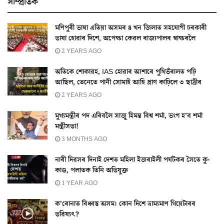
সাম্প্ৰতিক
মণিপুৰী ভাষা এতিয়া অসমৰ ৪ খন জিলাত সহযোগী চৰকাৰী
ভাষা হোৱাৰ দিশে, অপেক্ষা কেৱল ৰাজ্যপালৰ স্বাক্ষৰলৈ
2 YEARS AGO
অতিকে শোকাৱহ, IAS হোৱাৰ আশাৰে পুথিভঁৰালত পঢ়ি
আছিল, তেনেতে পানী সোমাই আহি প্ৰাণ কাঢ়িলে ৩ ছাত্ৰীৰ
2 YEARS AGO
মুখ্যমন্ত্ৰীৰ পদ এৰিবলৈ সাজু হিমন্ত বিশ্ব শৰ্মা, ভংগ হ’ব শৰ্মা
মন্ত্ৰীসভা!
3 MONTHS AGO
নাৰী দিৱসৰ দিনাই দেশত মহিলা ইজৰাইলী পৰ্যটকৰ সৈতে কু-
কাণ্ড, পলাতক তিনি অভিযুক্ত
1 YEAR AGO
ক’ৰোনাত বিধ্বস্ত অসম। কোন দিশে ভ্ৰাম্যমাণ থিয়েটাৰৰ
ভৱিষ্যৎ?