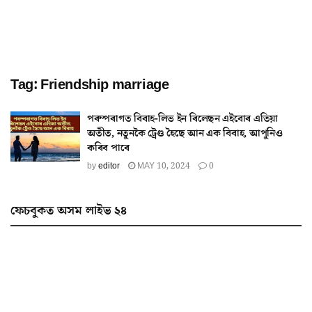
Tag:
Friendship marriage
পৰম্পৰাগত বিবাহ-লিভ ইন ৰিলেছন এইবোৰ এতিয়া
অতীত, নতুনকৈ ট্ৰেণ্ড হৈছে আন এক বিবাহ, আপুনিও
কৰিব পাৰে
by
editor
MAY 10, 2024
0
ফেচবুকত অসম লাইভ ২৪