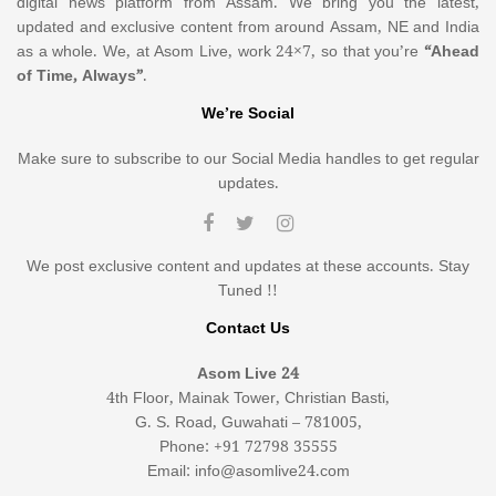
digital news platform from Assam. We bring you the latest,
updated and exclusive content from around Assam, NE and India
as a whole. We, at Asom Live, work 24×7, so that you’re
“Ahead
of Time, Always”
.
We’re Social
Make sure to subscribe to our Social Media handles to get regular
updates.
We post exclusive content and updates at these accounts. Stay
Tuned !!
Contact Us
Asom Live 24
4th Floor, Mainak Tower, Christian Basti,
G. S. Road, Guwahati – 781005,
Phone: +91 72798 35555
Email: info@asomlive24.com