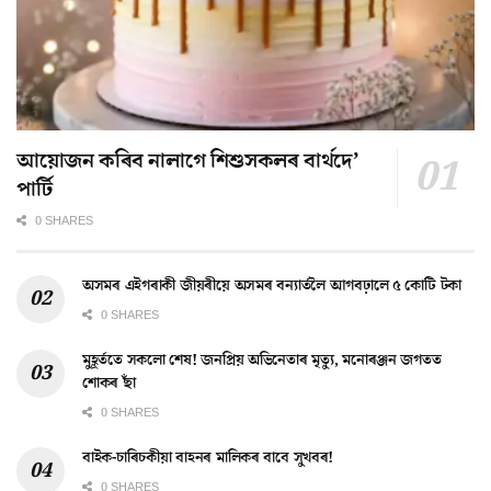
আয়োজন কৰিব নালাগে শিশুসকলৰ বাৰ্থদে’
পাৰ্টি
0 SHARES
অসমৰ এইগৰাকী জীয়ৰীয়ে অসমৰ বন্যাৰ্তলৈ আগবঢ়ালে ৫ কোটি টকা
0 SHARES
মুহূৰ্ততে সকলো শেষ! জনপ্ৰিয় অভিনেতাৰ মৃত্যু, মনোৰঞ্জন জগতত
শোকৰ ছাঁ
0 SHARES
বাইক-চাৰিচকীয়া বাহনৰ মালিকৰ বাবে সুখবৰ!
0 SHARES