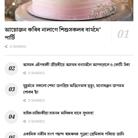
আয়োজন কৰিব নালাগে শিশুসকলৰ বাৰ্থদে’
পাৰ্টি
0 SHARES
অসমৰ এইগৰাকী জীয়ৰীয়ে অসমৰ বন্যাৰ্তলৈ আগবঢ়ালে ৫ কোটি টকা
0 SHARES
মুহূৰ্ততে সকলো শেষ! জনপ্ৰিয় অভিনেতাৰ মৃত্যু, মনোৰঞ্জন জগতত
শোকৰ ছাঁ
0 SHARES
বাইক-চাৰিচকীয়া বাহনৰ মালিকৰ বাবে সুখবৰ!
0 SHARES
একাধিক নাৰীৰ সংগ পছন্দ শ্বাহৰুখৰ পুত্ৰৰ! প্ৰেমিকাৰ পৰিচয় জানি