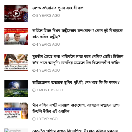
দেশত ক’ৰোনাৰ পুনৰ সংহাৰী ৰূপ
5 YEARS AGO
কাইলৈ হিমন্ত বিশ্বৰ মন্ত্ৰীসভাৰ সম্প্ৰসাৰণ! কোন দুই বিধায়কে
লাভ কৰিব মন্ত্ৰীত্ব?
4 YEARS AGO
যুৱতীৰ সৈতে কথা পাতিবলৈ লাজ কৰে নেকি? ডেটিং টিউচন
ল’ব পাৰে আপুনি৷ জনপ্ৰিয় মডেলে দিব ৰিলেচনশ্বীপ ক’চিং
4 YEARS AGO
অক্সিজেনৰ অভাৱত ভুগিব পৃথিৱী, নেপথ্যত কি কি কাৰণ?
7 MONTHS AGO
মীন ৰাশিত লক্ষ্মী নাৰায়ণ ৰাজযোগ, আগন্তুক সপ্তাহত ভাগ্য
উজ্বলি উঠিব এই ৫ৰাশিৰ
1 YEAR AGO
কেনেকৈ পশ্চিম বংগত বিজেপিয়ে উৎখাত কৰিলে মমতাৰ