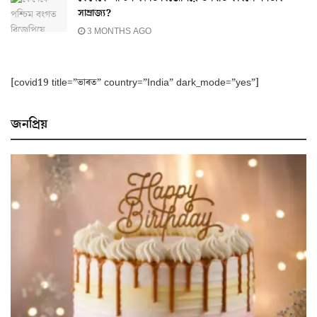
সাম্ৰাজ্য?
3 MONTHS AGO
[covid19 title=”ভাৰত” country=”India” dark_mode=”yes”]
জনপ্ৰিয়