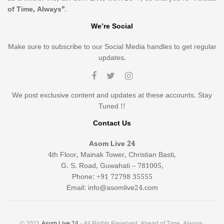
of Time, Always”
.
We’re Social
Make sure to subscribe to our Social Media handles to get regular
updates.
We post exclusive content and updates at these accounts. Stay
Tuned !!
Contact Us
Asom Live 24
4th Floor, Mainak Tower, Christian Basti,
G. S. Road, Guwahati – 781005,
Phone: +91 72798 35555
Email: info@asomlive24.com
© 2021
Asom Live 24
- All Rights Reserved. Ahead of Time, Always.