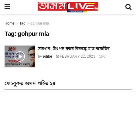
Home
Tag
gohpur mla
Tag:
gohpur mla
সাৱধান! উৎপল বৰাৰ বিৰুদ্ধে মাত নামাতিব
by
editor
FEBRUARY 22, 2021
0
ফেচবুকত অসম লাইভ ২৪