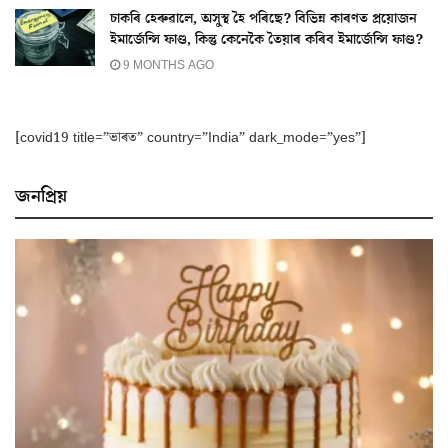
চাকৰি হেৰুৱালে, অসুস্থ হৈ পৰিছে? বিভিন্ন কাৰণত প্ৰয়োজন
ইমাৰ্জেন্সি ফাণ্ড, কিন্তু কেনেকৈ তৈয়াৰ কৰিব ইমাৰ্জেন্সি ফাণ্ড?
9 MONTHS AGO
[covid19 title=”ভাৰত” country=”India” dark_mode=”yes”]
জনপ্ৰিয়