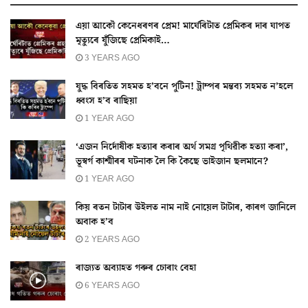
এয়া আকৌ কেনেধৰণৰ প্ৰেম! মাৰ্ঘেৰিটাত প্ৰেমিকৰ দাৰ ঘাপত
মৃত্যুৰে যুঁজিছে প্ৰেমিকাই…
3 YEARS AGO
যুদ্ধ বিৰতিত সহমত হ’বনে পুটিন! ট্ৰাম্পৰ মন্তব্য সহমত ন’হলে
ধ্বংস হ’ব ৰাছিয়া
1 YEAR AGO
‘এজন নিৰ্দোষীক হত্যাৰ কৰাৰ অৰ্থ সমগ্ৰ পৃথিৱীক হত্যা কৰা’,
ভূস্বৰ্গ কাশ্মীৰৰ ঘটনাক লৈ কি কৈছে ভাইজান ছলমানে?
1 YEAR AGO
কিয় ৰতন টাটাৰ উইলত নাম নাই নোয়েল টাটাৰ, কাৰণ জানিলে
অবাক হ’ব
2 YEARS AGO
ৰাজ্যত অব্যাহত গৰুৰ চোৰাং বেহা
6 YEARS AGO