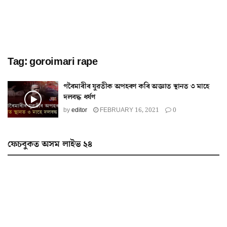
Tag:
goroimari rape
গৰৈমাৰীৰ যুৱতীক অপহৰণ কৰি অজ্ঞাত স্থানত ৩ মাহে
দলবদ্ধ ধৰ্ষণ
by
editor
FEBRUARY 16, 2021
0
ফেচবুকত অসম লাইভ ২৪