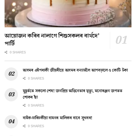
আয়োজন কৰিব নালাগে শিশুসকলৰ বাৰ্থদে’
পাৰ্টি
0 SHARES
অসমৰ এইগৰাকী জীয়ৰীয়ে অসমৰ বন্যাৰ্তলৈ আগবঢ়ালে ৫ কোটি টকা
0 SHARES
মুহূৰ্ততে সকলো শেষ! জনপ্ৰিয় অভিনেতাৰ মৃত্যু, মনোৰঞ্জন জগতত
শোকৰ ছাঁ
0 SHARES
বাইক-চাৰিচকীয়া বাহনৰ মালিকৰ বাবে সুখবৰ!
0 SHARES