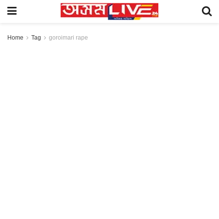
Home
Tag
goroimari rape