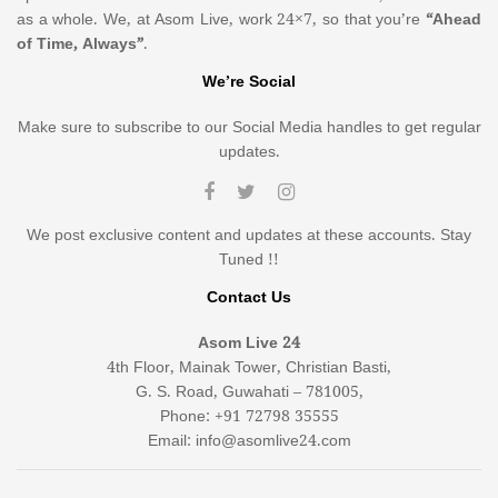
as a whole. We, at Asom Live, work 24×7, so that you’re
“Ahead
of Time, Always”
.
We’re Social
Make sure to subscribe to our Social Media handles to get regular
updates.
We post exclusive content and updates at these accounts. Stay
Tuned !!
Contact Us
Asom Live 24
4th Floor, Mainak Tower, Christian Basti,
G. S. Road, Guwahati – 781005,
Phone: +91 72798 35555
Email: info@asomlive24.com