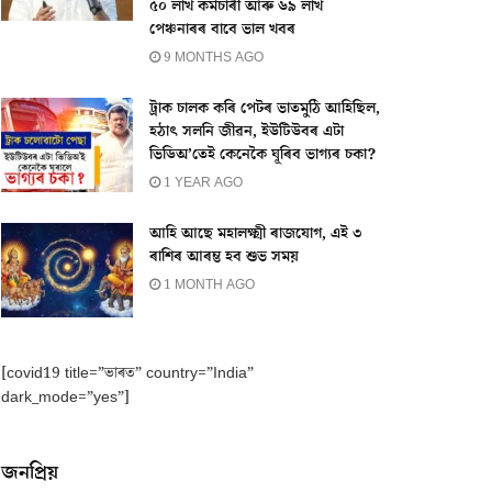
৫০ লাখ কৰ্মচাৰী আৰু ৬৯ লাখ
পেঞ্চনাৰৰ বাবে ভাল খবৰ
9 MONTHS AGO
ট্ৰাক চালক কৰি পেটৰ ভাতমুঠি আহিছিল,
হঠাৎ সলনি জীৱন, ইউটিউবৰ এটা
ভিডিঅ’তেই কেনেকৈ ঘূৰিব ভাগ্যৰ চকা?
1 YEAR AGO
আহি আছে মহালক্ষ্মী ৰাজযোগ, এই ৩
ৰাশিৰ আৰম্ভ হব শুভ সময়
1 MONTH AGO
[covid19 title=”ভাৰত” country=”India”
dark_mode=”yes”]
জনপ্ৰিয়