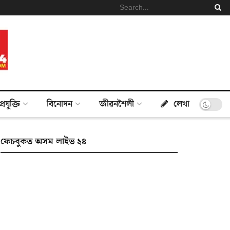
প্ৰযুক্তি
বিনোদন
জীৱনশৈলী
লেখা
ফেচবুকত অসম লাইভ ২৪