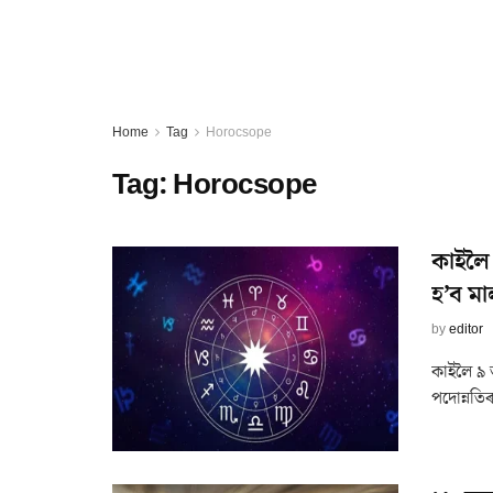
Home
Tag
Horocsope
Tag:
Horocsope
কাইলৈ
হ’ব মা
by
editor
কাইলৈ ৯ 
পদোন্নতি