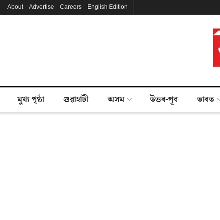
About
Advertise
Careers
English Edition
মুখ্য পৃষ্ঠা
গুৱাহাটী
অসম
উত্তৰ-পূব
ভাৰত