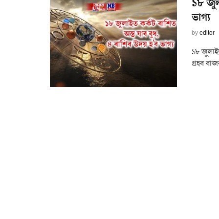
১৮ জুল
ভাগ্য
by
editor
১৮ জুলাইত
গ্ৰহৰ ৰাজ