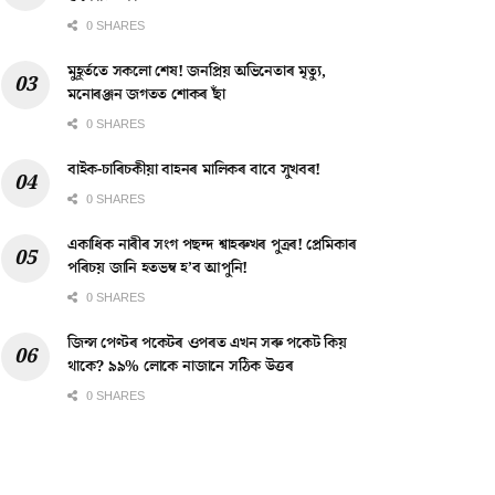
0 SHARES
মুহূৰ্ততে সকলো শেষ! জনপ্ৰিয় অভিনেতাৰ মৃত্যু,
মনোৰঞ্জন জগতত শোকৰ ছাঁ
0 SHARES
বাইক-চাৰিচকীয়া বাহনৰ মালিকৰ বাবে সুখবৰ!
0 SHARES
একাধিক নাৰীৰ সংগ পছন্দ শ্বাহৰুখৰ পুত্ৰৰ! প্ৰেমিকাৰ
পৰিচয় জানি হতভম্ব হ’ব আপুনি!
0 SHARES
জিন্স পেণ্টৰ পকেটৰ ওপৰত এখন সৰু পকেট কিয়
থাকে? ৯৯% লোকে নাজানে সঠিক উত্তৰ
0 SHARES