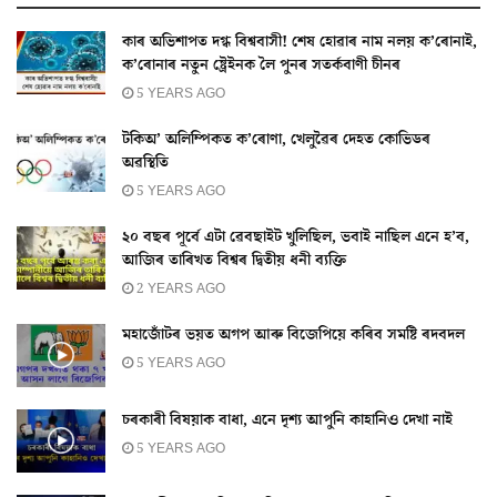
কাৰ অভিশাপত দগ্ধ বিশ্ববাসী! শেষ হোৱাৰ নাম নলয় ক’ৰোনাই,
ক’ৰোনাৰ নতুন ষ্ট্ৰেইনক লৈ পুনৰ সতৰ্কবাণী চীনৰ
5 YEARS AGO
টকিঅ’ অলিম্পিকত ক’ৰোণা, খেলুৱৈৰ দেহত কোভিডৰ
অৱস্থিতি
5 YEARS AGO
২০ বছৰ পূৰ্বে এটা ৱেবছাইট খুলিছিল, ভবাই নাছিল এনে হ’ব,
আজিৰ তাৰিখত বিশ্বৰ দ্বিতীয় ধনী ব্যক্তি
2 YEARS AGO
মহাজোঁটৰ ভয়ত অগপ আৰু বিজেপিয়ে কৰিব সমষ্টি ৰদবদল
5 YEARS AGO
চৰকাৰী বিষয়াক বাধা, এনে দৃশ্য আপুনি কাহানিও দেখা নাই
5 YEARS AGO