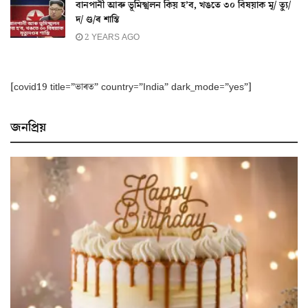
বানপানী আৰু ভূমিস্খলন কিয় হ’ব, খঙতে ৩০ বিষয়াক মৃ/ ত্যু/
দ/ ণ্ড/ৰ শাস্তি
2 YEARS AGO
[covid19 title=”ভাৰত” country=”India” dark_mode=”yes”]
জনপ্ৰিয়