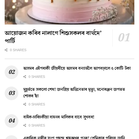
আয়োজন কৰিব নালাগে শিশুসকলৰ বাৰ্থদে’
পাৰ্টি
0 SHARES
অসমৰ এইগৰাকী জীয়ৰীয়ে অসমৰ বন্যাৰ্তলৈ আগবঢ়ালে ৫ কোটি টকা
0 SHARES
মুহূৰ্ততে সকলো শেষ! জনপ্ৰিয় অভিনেতাৰ মৃত্যু, মনোৰঞ্জন জগতত
শোকৰ ছাঁ
0 SHARES
বাইক-চাৰিচকীয়া বাহনৰ মালিকৰ বাবে সুখবৰ!
0 SHARES
একাধিক নাৰীৰ সংগ পছন্দ শ্বাহৰুখৰ পুত্ৰৰ! প্ৰেমিকাৰ পৰিচয় জানি