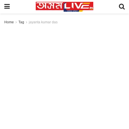
Home
Tag
jayanta kumar das