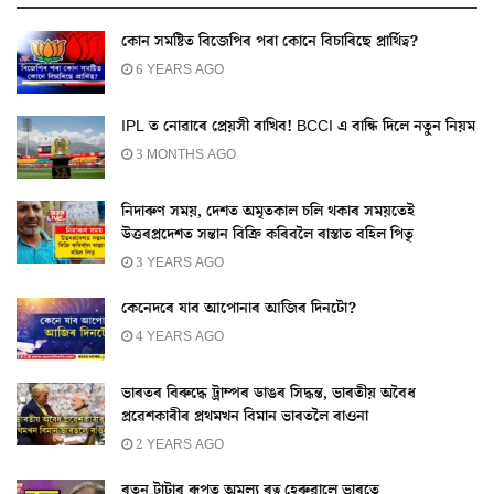
কোন সমষ্টিত বিজেপিৰ পৰা কোনে বিচাৰিছে প্ৰাৰ্থিত্ব?
6 YEARS AGO
IPL ত নোৱাৰে প্ৰেয়সী ৰাখিব! BCCI এ বান্ধি দিলে নতুন নিয়ম
3 MONTHS AGO
নিদাৰুণ সময়, দেশত অমৃতকাল চলি থকাৰ সময়তেই
উত্তৰপ্ৰদেশত সন্তান বিক্ৰি কৰিবলৈ ৰাস্তাত বহিল পিতৃ
3 YEARS AGO
কেনেদৰে যাব আপোনাৰ আজিৰ দিনটো?
4 YEARS AGO
ভাৰতৰ বিৰুদ্ধে ট্ৰাম্পৰ ডাঙৰ সিদ্ধন্ত, ভাৰতীয় অবৈধ
প্ৰৱেশকাৰীৰ প্ৰথমখন বিমান ভাৰতলৈ ৰাওনা
2 YEARS AGO
ৰতন টাটাৰ ৰূপত অমূল্য ৰত্ন হেৰুৱালে ভাৰতে