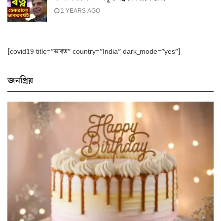
2 YEARS AGO
[covid19 title=”ভাৰত” country=”India” dark_mode=”yes”]
জনপ্ৰিয়