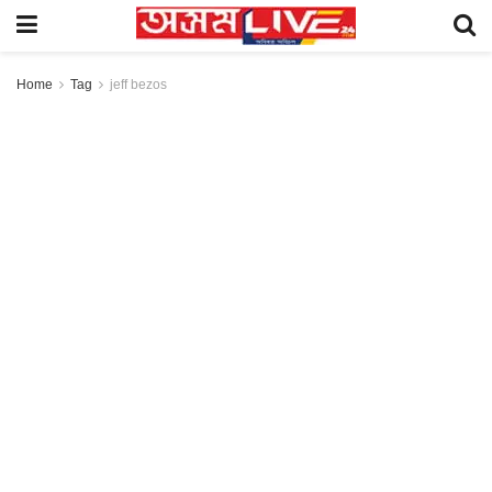
Home
Tag
jeff bezos