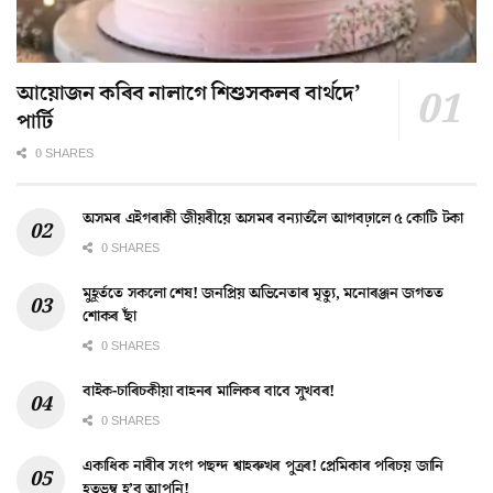
আয়োজন কৰিব নালাগে শিশুসকলৰ বাৰ্থদে’
পাৰ্টি
0 SHARES
অসমৰ এইগৰাকী জীয়ৰীয়ে অসমৰ বন্যাৰ্তলৈ আগবঢ়ালে ৫ কোটি টকা
0 SHARES
মুহূৰ্ততে সকলো শেষ! জনপ্ৰিয় অভিনেতাৰ মৃত্যু, মনোৰঞ্জন জগতত
শোকৰ ছাঁ
0 SHARES
বাইক-চাৰিচকীয়া বাহনৰ মালিকৰ বাবে সুখবৰ!
0 SHARES
একাধিক নাৰীৰ সংগ পছন্দ শ্বাহৰুখৰ পুত্ৰৰ! প্ৰেমিকাৰ পৰিচয় জানি
হতভম্ব হ’ব আপুনি!