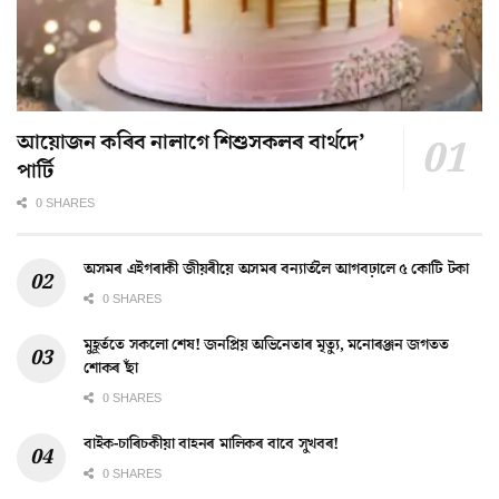
আয়োজন কৰিব নালাগে শিশুসকলৰ বাৰ্থদে’
পাৰ্টি
0 SHARES
অসমৰ এইগৰাকী জীয়ৰীয়ে অসমৰ বন্যাৰ্তলৈ আগবঢ়ালে ৫ কোটি টকা
0 SHARES
মুহূৰ্ততে সকলো শেষ! জনপ্ৰিয় অভিনেতাৰ মৃত্যু, মনোৰঞ্জন জগতত
শোকৰ ছাঁ
0 SHARES
বাইক-চাৰিচকীয়া বাহনৰ মালিকৰ বাবে সুখবৰ!
0 SHARES