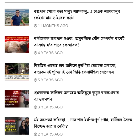
কাপোৰ খোলা মতা মানুহ শ্যামকানু…! চাওক শ্যামকানুৰ
কেইখনমান ভাইৰেল ফটো
11 MONTHS AGO
নাৰীসকল সাৱধান হওক! অসুৰক্ষিত যৌন সম্পৰ্কৰ বাবেই
আক্ৰান্ত হ’ব পাৰে কেন্সাৰত!
4 YEARS AGO
নিয়তিৰ ওচৰত হাৰ মানিলে দুৰ্ভগীয়া যোচেফ মাৰাকে,
ৰাজকন্যাই খুন্দিয়াই ভৰি ছিঙি পেলাইছিল যোচেফৰ
5 YEARS AGO
প্ৰশ্নকাকত ফাদিলৰ অন্যতম অভিযুক্ত কুমুদ ৰাজখোৱাৰ
আত্মসমৰ্পন
3 YEARS AGO
মই অপেক্ষা কৰিছো… নাতাশাৰ ইংগিতপূৰ্ণ পোষ্ট, হাৰ্দিকৰ সৈতে
বিচ্ছেদ আসন্ন নেকি?
2 YEARS AGO