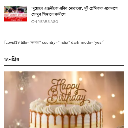
‘দুয়োৰে এজনীকো এৰিব নোৱাৰো’, দুই প্ৰেমিকাক একেলগে
সেন্দূৰ পিন্ধালে সন্দীপে
4 YEARS AGO
[covid19 title=”ভাৰত” country=”India” dark_mode=”yes”]
জনপ্ৰিয়