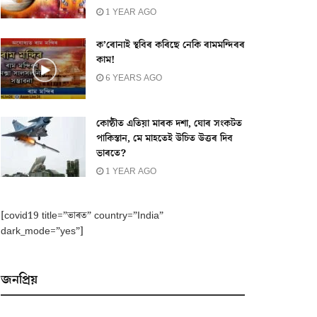
1 YEAR AGO
ক’ৰোনাই স্থবিৰ কৰিছে নেকি ৰামমন্দিৰৰ
কাম!
6 YEARS AGO
কোষ্ঠীত এতিয়া মাৰক দশা, ঘোৰ সংকটত
পাকিস্তান, মে মাহতেই উচিত উত্তৰ দিব
ভাৰতে?
1 YEAR AGO
[covid19 title=”ভাৰত” country=”India”
dark_mode=”yes”]
জনপ্ৰিয়