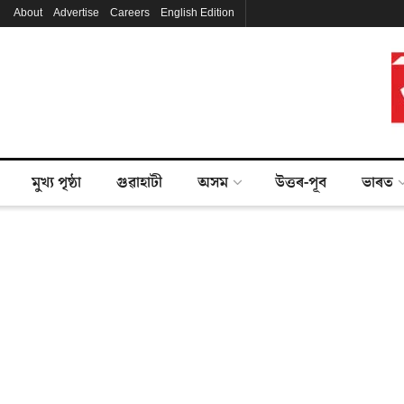
About
Advertise
Careers
English Edition
মুখ্য পৃষ্ঠা
গুৱাহাটী
অসম
উত্তৰ-পূব
ভাৰত