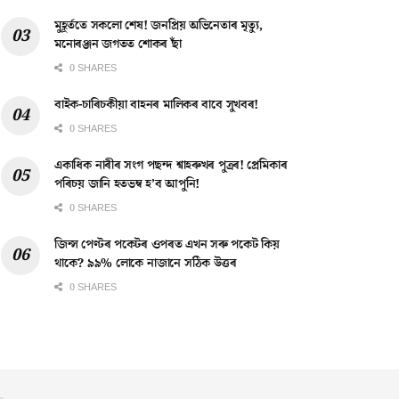
মুহূৰ্ততে সকলো শেষ! জনপ্ৰিয় অভিনেতাৰ মৃত্যু,
মনোৰঞ্জন জগতত শোকৰ ছাঁ
0 SHARES
বাইক-চাৰিচকীয়া বাহনৰ মালিকৰ বাবে সুখবৰ!
0 SHARES
একাধিক নাৰীৰ সংগ পছন্দ শ্বাহৰুখৰ পুত্ৰৰ! প্ৰেমিকাৰ
পৰিচয় জানি হতভম্ব হ’ব আপুনি!
0 SHARES
জিন্স পেণ্টৰ পকেটৰ ওপৰত এখন সৰু পকেট কিয়
থাকে? ৯৯% লোকে নাজানে সঠিক উত্তৰ
0 SHARES