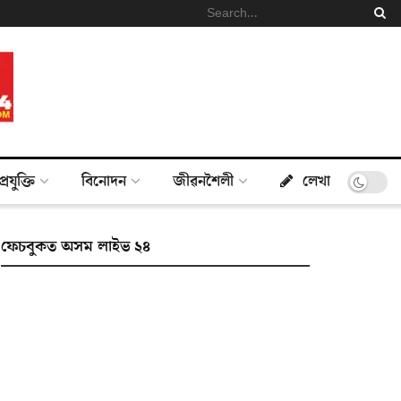
প্ৰযুক্তি
বিনোদন
জীৱনশৈলী
লেখা
ফেচবুকত অসম লাইভ ২৪