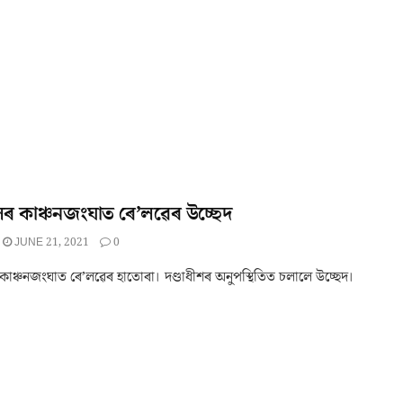
ৰ কাঞ্চনজংঘাত ৰে’লৱেৰ উচ্ছেদ
JUNE 21, 2021
0
কাঞ্চনজংঘাত ৰে’লৱেৰ হাতোৰা। দণ্ডাধীশৰ অনুপস্থিতিত চলালে উচ্ছেদ।