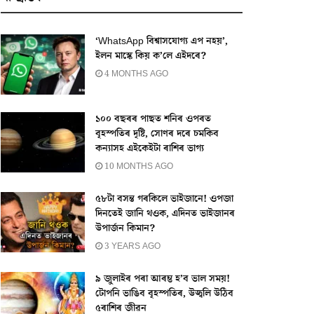
‘WhatsApp বিশ্বাসযোগ্য এপ নহয়’,
ইলন মাস্কে কিয় ক’লে এইদৰে?
4 MONTHS AGO
১০০ বছৰৰ পাছত শনিৰ ওপৰত
বৃহস্পতিৰ দৃষ্টি, সোণৰ দৰে চমকিব
কন্যাসহ এইকেইটা ৰাশিৰ ভাগ্য
10 MONTHS AGO
৫৮টা বসন্ত গৰকিলে ভাইজানে! ওপজা
দিনতেই জানি থওক, এদিনত ভাইজানৰ
উপাৰ্জন কিমান?
3 YEARS AGO
৯ জুলাইৰ পৰা আৰম্ভ হ’ব ভাল সময়!
টোপনি ভাঙিব বৃহস্পতিৰ, উজ্বলি উঠিব
৫ৰাশিৰ জীৱন